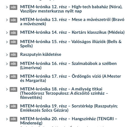
MITEM-krónika 12. rész – High-tech babaház (Nóra),
HÍR
Vasziljev mesterkurzus nyílt nap
MITEM-krónika 13. rész – Mese a művészetről (Bravó
HÍR
a művésznek)
MITEM-krónika 14. rész – Kortárs klasszikus (Médeia)
HÍR
MITEM-krónika 15. rész – Valóságos illúziók (Bells &
HÍR
Spells)
Raszputyin küldetése
HÍR
MITEM-krónika 16. rész – Szalmabábok a szélben
HÍR
(Limerivna)
MITEM-krónika 17. rész – Ördöngös vízió (A Mester
HÍR
és Margarita)
MITEM-krónika 18. rész – A mélység titkai
HÍR
(Theodórosz Terzopulosz: A dicsőítő színház –
filmvetítés)
MITEM-krónika 19. rész – Sorstérkép (Raszputyin;
HÍR
Emlékezés Szőcs Gézára)
MITEM-krónika 20. rész – Hangszínház (TENGRI –
HÍR
Mindenség)