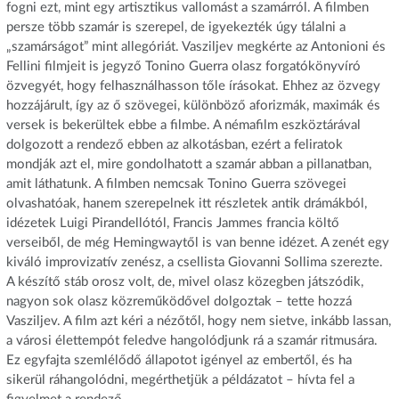
fogni ezt, mint egy artisztikus vallomást a szamárról. A filmben
persze több szamár is szerepel, de igyekezték úgy tálalni a
„szamárságot” mint allegóriát. Vasziljev megkérte az Antonioni és
Fellini filmjeit is jegyző Tonino Guerra olasz forgatókönyvíró
özvegyét, hogy felhasználhasson tőle írásokat. Ehhez az özvegy
hozzájárult, így az ő szövegei, különböző aforizmák, maximák és
versek is bekerültek ebbe a filmbe. A némafilm eszköztárával
dolgozott a rendező ebben az alkotásban, ezért a feliratok
mondják azt el, mire gondolhatott a szamár abban a pillanatban,
amit láthatunk. A filmben nemcsak Tonino Guerra szövegei
olvashatóak, hanem szerepelnek itt részletek antik drámákból,
idézetek Luigi Pirandellótól, Francis Jammes francia költő
verseiből, de még Hemingwaytől is van benne idézet. A zenét egy
kiváló improvizatív zenész, a csellista Giovanni Sollima szerezte.
A készítő stáb orosz volt, de, mivel olasz közegben játszódik,
nagyon sok olasz közreműködővel dolgoztak – tette hozzá
Vasziljev. A film azt kéri a nézőtől, hogy nem sietve, inkább lassan,
a városi élettempót feledve hangolódjunk rá a szamár ritmusára.
Ez egyfajta szemlélődő állapotot igényel az embertől, és ha
sikerül ráhangolódni, megérthetjük a példázatot – hívta fel a