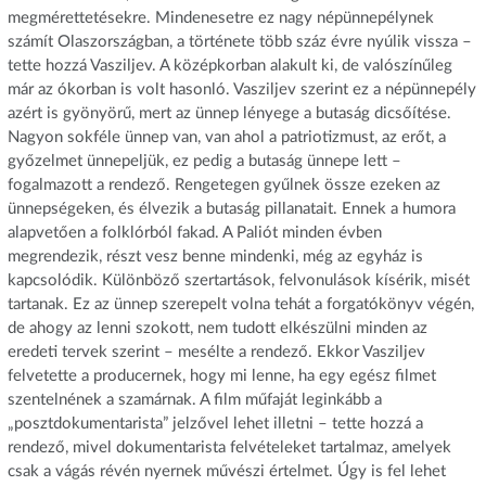
megmérettetésekre. Mindenesetre ez nagy népünnepélynek
számít Olaszországban, a története több száz évre nyúlik vissza –
tette hozzá Vasziljev. A középkorban alakult ki, de valószínűleg
már az ókorban is volt hasonló. Vasziljev szerint ez a népünnepély
azért is gyönyörű, mert az ünnep lényege a butaság dicsőítése.
Nagyon sokféle ünnep van, van ahol a patriotizmust, az erőt, a
győzelmet ünnepeljük, ez pedig a butaság ünnepe lett –
fogalmazott a rendező. Rengetegen gyűlnek össze ezeken az
ünnepségeken, és élvezik a butaság pillanatait. Ennek a humora
alapvetően a folklórból fakad. A Paliót minden évben
megrendezik, részt vesz benne mindenki, még az egyház is
kapcsolódik. Különböző szertartások, felvonulások kísérik, misét
tartanak. Ez az ünnep szerepelt volna tehát a forgatókönyv végén,
de ahogy az lenni szokott, nem tudott elkészülni minden az
eredeti tervek szerint – mesélte a rendező. Ekkor Vasziljev
felvetette a producernek, hogy mi lenne, ha egy egész filmet
szentelnének a szamárnak. A film műfaját leginkább a
„posztdokumentarista” jelzővel lehet illetni – tette hozzá a
rendező, mivel dokumentarista felvételeket tartalmaz, amelyek
csak a vágás révén nyernek művészi értelmet. Úgy is fel lehet