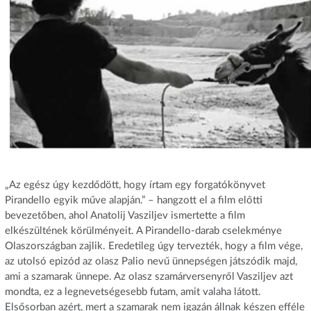
„Az egész úgy kezdődött, hogy írtam egy forgatókönyvet
Pirandello egyik műve alapján.” – hangzott el a film előtti
bevezetőben, ahol Anatolij Vasziljev ismertette a film
elkészültének körülményeit. A Pirandello-darab cselekménye
Olaszországban zajlik. Eredetileg úgy tervezték, hogy a film vége,
az utolsó epizód az olasz Palio nevű ünnepségen játszódik majd,
ami a szamarak ünnepe. Az olasz szamárversenyről Vasziljev azt
mondta, ez a legnevetségesebb futam, amit valaha látott.
Elsősorban azért, mert a szamarak nem igazán állnak készen efféle