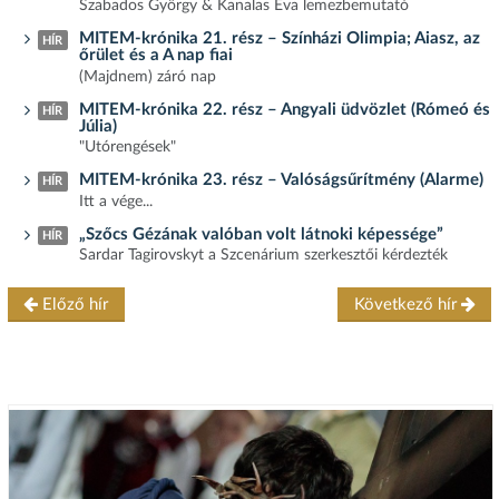
Szabados György & Kanalas Éva lemezbemutató
MITEM-krónika 21. rész – Színházi Olimpia; Aiasz, az
HÍR
őrület és a A nap fiai
(Majdnem) záró nap
MITEM-krónika 22. rész – Angyali üdvözlet (Rómeó és
HÍR
Júlia)
"Utórengések"
MITEM-krónika 23. rész – Valóságsűrítmény (Alarme)
HÍR
Itt a vége...
„Szőcs Gézának valóban volt látnoki képessége”
HÍR
Sardar Tagirovskyt a Szcenárium szerkesztői kérdezték
Előző hír
Következő hír