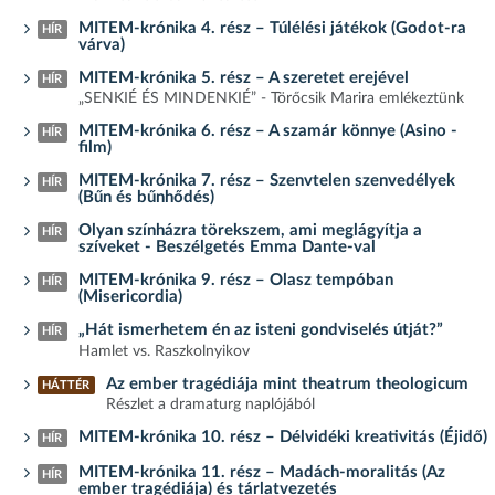
MITEM-krónika 4. rész – Túlélési játékok (Godot-ra
HÍR
várva)
MITEM-krónika 5. rész – A szeretet erejével
HÍR
„SENKIÉ ÉS MINDENKIÉ” - Törőcsik Marira emlékeztünk
MITEM-krónika 6. rész – A szamár könnye (Asino -
HÍR
film)
MITEM-krónika 7. rész – Szenvtelen szenvedélyek
HÍR
(Bűn és bűnhődés)
Olyan színházra törekszem, ami meglágyítja a
HÍR
szíveket - Beszélgetés Emma Dante-val
MITEM-krónika 9. rész – Olasz tempóban
HÍR
(Misericordia)
„Hát ismerhetem én az isteni gondviselés útját?”
HÍR
Hamlet vs. Raszkolnyikov
Az ember tragédiája mint theatrum theologicum
HÁTTÉR
Részlet a dramaturg naplójából
MITEM-krónika 10. rész – Délvidéki kreativitás (Éjidő)
HÍR
MITEM-krónika 11. rész – Madách-moralitás (Az
HÍR
ember tragédiája) és tárlatvezetés