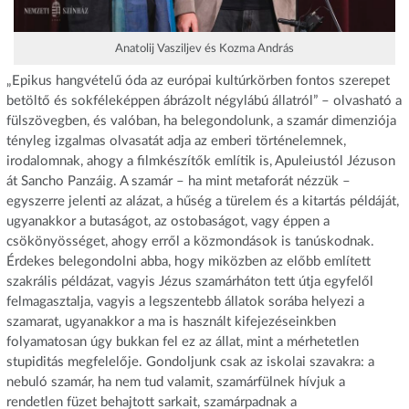
Anatolij Vasziljev és Kozma András
„Epikus hangvételű óda az európai kultúrkörben fontos szerepet
betöltő és sokféleképpen ábrázolt négylábú állatról” – olvasható a
fülszövegben, és valóban, ha belegondolunk, a szamár dimenziója
tényleg izgalmas olvasatát adja az emberi történelemnek,
irodalomnak, ahogy a filmkészítők említik is, Apuleiustól Jézuson
át Sancho Panzáig. A szamár – ha mint metaforát nézzük –
egyszerre jelenti az alázat, a hűség a türelem és a kitartás példáját,
ugyanakkor a butaságot, az ostobaságot, vagy éppen a
csökönyösséget, ahogy erről a közmondások is tanúskodnak.
Érdekes belegondolni abba, hogy miközben az előbb említett
szakrális példázat, vagyis Jézus szamárháton tett útja egyfelől
felmagasztalja, vagyis a legszentebb állatok sorába helyezi a
szamarat, ugyanakkor a ma is használt kifejezéseinkben
folyamatosan úgy bukkan fel ez az állat, mint a mérhetetlen
stupiditás megfelelője. Gondoljunk csak az iskolai szavakra: a
nebuló szamár, ha nem tud valamit, szamárfülnek hívjuk a
rendetlen füzet behajtott sarkait, szamárpadnak a