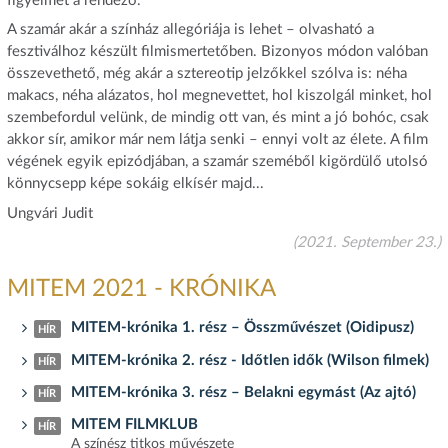
figyelmet a rendező.
A szamár akár a színház allegóriája is lehet – olvasható a
fesztiválhoz készült filmismertetőben. Bizonyos módon valóban
összevethető, még akár a sztereotip jelzőkkel szólva is: néha
makacs, néha alázatos, hol megnevettet, hol kiszolgál minket, hol
szembefordul velünk, de mindig ott van, és mint a jó bohóc, csak
akkor sír, amikor már nem látja senki – ennyi volt az élete. A film
végének egyik epizódjában, a szamár szeméből kigördülő utolsó
könnycsepp képe sokáig elkísér majd...
Ungvári Judit
(2021. September 23.)
MITEM 2021 - KRÓNIKA
MITEM-krónika 1. rész – Összművészet (Oidipusz)
HÍR
MITEM-krónika 2. rész - Időtlen idők (Wilson filmek)
HÍR
MITEM-krónika 3. rész – Belakni egymást (Az ajtó)
HÍR
MITEM FILMKLUB
HÍR
A színész titkos művészete