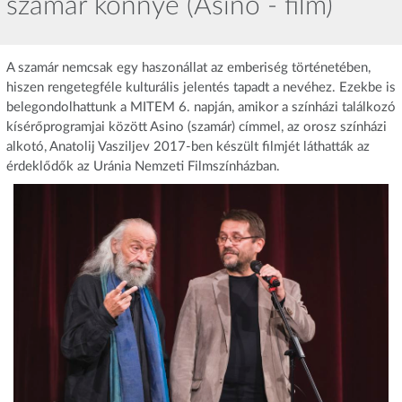
szamár könnye (Asino - film)
A szamár nemcsak egy haszonállat az emberiség történetében,
hiszen rengetegféle kulturális jelentés tapadt a nevéhez. Ezekbe is
belegondolhattunk a MITEM 6. napján, amikor a színházi találkozó
kísérőprogramjai között Asino (szamár) címmel, az orosz színházi
alkotó, Anatolij Vasziljev 2017-ben készült filmjét láthatták az
érdeklődők az Uránia Nemzeti Filmszínházban.