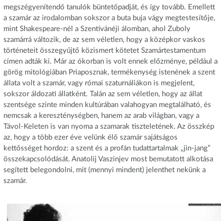
megszégyenítendő tanulók büntetőpadját, és így tovább. Emellett
a szamár az irodalomban sokszor a buta buja vágy megtestesítője,
mint Shakespeare-nél a Szentivánéji álomban, ahol Zuboly
szamárrá változik, de az sem véletlen, hogy a középkor vaskos
történeteit összegyűjtő közismert kötetet Szamártestamentum
címen adták ki. Már az ókorban is volt ennek előzménye, például a
görög mitológiában Priaposznak, termékenység istenének a szent
állata volt a szamár, vagy római szaturnáliákon is megjelent,
sokszor áldozati állatként. Talán az sem véletlen, hogy az állat
szentsége szinte minden kultúrában valahogyan megtalálható, és
nemcsak a kereszténységben, hanem az arab világban, vagy a
Távol-Keleten is van nyoma a szamarak tiszteletének. Az összkép
az, hogy a több ezer éve velünk élő szamár sajátságos
kettősséget hordoz: a szent és a profán tudattartalmak „jin-jang”
összekapcsolódását. Anatolij Vaszinjev most bemutatott alkotása
segített belegondolni, mit (mennyi mindent) jelenthet nekünk a
szamár.