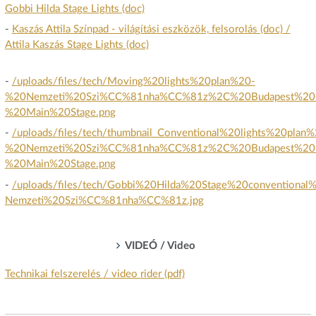
Gobbi Hilda Stage Lights (doc)
-
Kaszás Attila Színpad - világítási eszközök, felsorolás (doc) /
Attila Kaszás Stage Lights (doc)
-
/uploads/files/tech/Moving%20lights%20plan%20-
%20Nemzeti%20Szi%CC%81nha%CC%81z%2C%20Budapest%20
%20Main%20Stage.png
-
/uploads/files/tech/thumbnail_Conventional%20lights%20plan%
%20Nemzeti%20Szi%CC%81nha%CC%81z%2C%20Budapest%20
%20Main%20Stage.png
-
/uploads/files/tech/Gobbi%20Hilda%20Stage%20conventional
Nemzeti%20Szi%CC%81nha%CC%81z.jpg
VIDEÓ / Video
Technikai felszerelés / video rider (pdf)