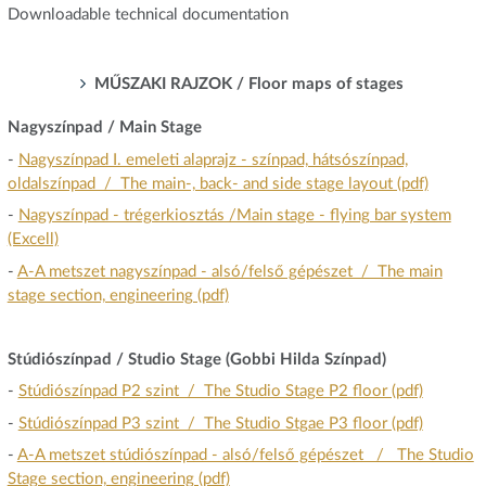
Downloadable technical documentation
MŰSZAKI RAJZOK / Floor maps of stages
Nagyszínpad / Main Stage
-
Nagyszínpad I. emeleti alaprajz - színpad, hátsószínpad,
oldalszínpad / The main-, back- and side stage layout (pdf)
-
Nagyszínpad - trégerkiosztás /Main stage - flying bar system
(Excell)
-
A-A metszet nagyszínpad - alsó/felső gépészet / The main
stage section, engineering (pdf)
Stúdiószínpad / Studio Stage (Gobbi Hilda Színpad)
-
Stúdiószínpad P2 szint / The Studio Stage P2 floor (pdf)
-
Stúdiószínpad P3 szint / The Studio Stgae P3 floor (pdf)
-
A-A metszet stúdiószínpad - alsó/felső gépészet / The Studio
Stage section, engineering (pdf)