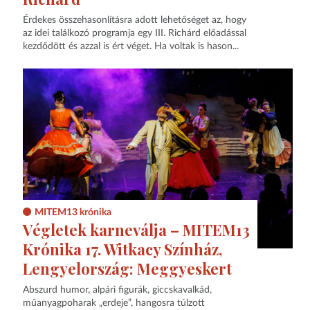
Érdekes összehasonlításra adott lehetőséget az, hogy
az idei találkozó programja egy III. Richárd előadással
kezdődött és azzal is ért véget. Ha voltak is hason...
MITEM13 krónika
Végletek karneválja – MITEM13
Krónika 17. Witkacy Színház,
Lengyelország: Meggyeskert
Abszurd humor, alpári figurák, giccskavalkád,
műanyagpoharak „erdeje”, hangosra túlzott