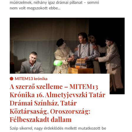
műérzelmek, néhány igaz drámai pillanat – semmi
nem volt megszokott ebbe...
MITEM13 krónika
A szerző szelleme – MITEM13
Krónika 16. Almetyjevszki Tatár
Drámai Színház, Tatár
Köztársaság, Oroszország:
Félbeszakadt dallam
Szép sikerrel, nagy érdeklődés mellett mutatkozott be