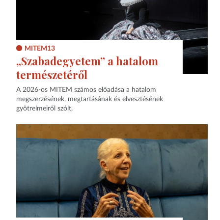
MITEM13
„Szabadegyetem” a hatalom
természetéről
A 2026-os MITEM számos előadása a hatalom
megszerzésének, megtartásának és elvesztésének
gyötrelmeiről szólt.