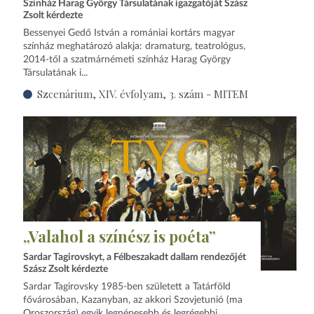
Színház Harag György Társulatának igazgatóját Szász
Zsolt kérdezte
Bessenyei Gedő István a romániai kortárs magyar
színház meghatározó alakja: dramaturg, teatrológus,
2014‑től a szatmárnémeti színház Harag György
Társulatának i...
Szcenárium, XIV. évfolyam, 3. szám - MITEM
„Valahol a színész is poéta”
Sardar Tagirovskyt, a Félbeszakadt dallam rendezőjét
Szász Zsolt kérdezte
Sardar Tagirovsky 1985‑ben született a Tatárföld
fővárosában, Kazanyban, az akkori Szovjetunió (ma
Oroszország) egyik legnépesebb és legrégebbi