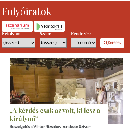
Folyóiratok
Évfolyam:
Szám:
Rendezés:
Keresés
„A kérdés csak az volt, ki lesz a
királynő”
Beszélgetés a Viktor Rizsakov-rendezte Szívem