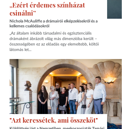
„Ezért érdemes színházat
csinálni”
Nichola McAuliffe a drámaírói elképzelésekről és a
kellemes csalódásokról
„Az általam inkább társadalmi és egzisztenciális
drámaként ábrázolt világ más dimenzióba került –
összességében ez az előadás egy elemeltebb, költői
látomás let...
"Azt keressétek, ami összeköt"
Küldöttség járt a Nemzetiben, megkoszorúzták Tamási