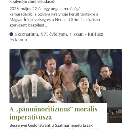
királynője című előadásról
2026. május 22‑én egy angol szerzőségű
kamaradarab, a Szívem királynője került terítékre a
Magyar Írószövetség és a Nemzeti Színház közösen
szervezett beszélget...
Szcenárium, XIV. évfolyam, 3. szám - Kultusz
és kánon
A „pánminoritizmus” morális
imperatívusza
Bessenyei Gedő Istvánt, a Szatmárnémeti Északi