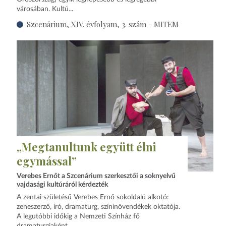
városában. Kultú...
Szcenárium, XIV. évfolyam, 3. szám - MITEM
„Megtanultunk együtt élni
egymással”
Verebes Ernőt a Szcenárium szerkesztői a soknyelvű
vajdasági kultúráról kérdezték
A zentai születésű Verebes Ernő sokoldalú alkotó:
zeneszerző, író, dramaturg, színinövendékek oktatója.
A legutóbbi időkig a Nemzeti Színház fő
dramaturgjaként...