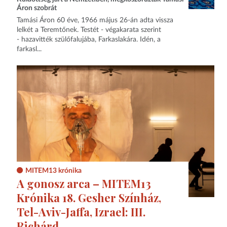
Áron szobrát
Tamási Áron 60 éve, 1966 május 26-án adta vissza
lelkét a Teremtőnek. Testét - végakarata szerint
- hazavitték szülőfalujába, Farkaslakára. Idén, a
farkasl...
MITEM13 krónika
A gonosz arca – MITEM13
Krónika 18. Gesher Színház,
Tel-Aviv-Jaffa, Izrael: III.
Richárd