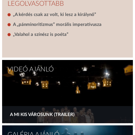
LEGOLVASOTTABB
„A kérdés csak az volt, ki lesz a királynő”
A „pánminoritizmus” morális imperatívusza
„Valahol a színész is poéta”
VIDEÓ AJÁNLÓ
A MI KIS VÁROSUNK (TRAILER)
GALÉRIA AJÁNLÓ