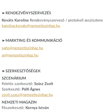
►RENDEZVÉNYSZERVEZÉS
Kováts Karolina
Rendezvényszervező / protokoll asszisztens
karolina.kovats@nemzetiszinhaz.hu
►MARKTING ÉS KOMMUNIKÁCIÓ
sajto@nemzetiszinhaz.hu
pr@nemzetiszinhaz.hu
►SZERKESZTŐSÉGEK
SZCENÁRIUM
Felelős szerkesztő:
Szász Zsolt
Szerkesztő:
Pálfi Ágnes
zsolt.szasz@nemzetiszinhaz.hu
NEMZETI MAGAZIN
Főszerkesztő:
Kornya István