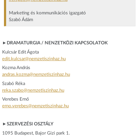
Marketing és kommunikációs igazgató
Szabó Ádám
►DRAMATURGIA / NENZETKÖZI KAPCSOLATOK
Kulcsár Edit Ágota
edit.kulcsar@nemzetiszinhaz.hu
Kozma András
andras.kozma@nemzetiszinhaz.hu
Szabó Réka
reka.szabo@nemzetiszinhaz.hu
Verebes Ernő
erno.verebes@nemzetiszinhaz.hu
►SZERVEZÉSI OSZTÁLY
1095 Budapest, Bajor Gizi park 1.