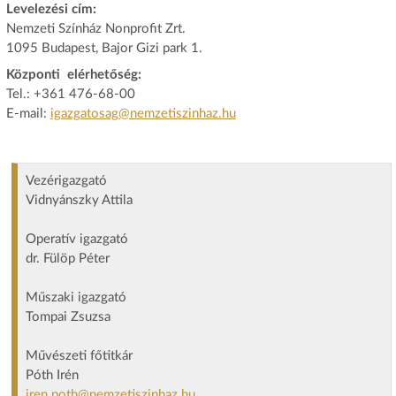
Levelezési cím:
Nemzeti Színház Nonprofit Zrt.
1095 Budapest, Bajor Gizi park 1.
Központi elérhetőség:
Tel.: +361 476-68-00
E-mail:
igazgatosag@nemzetiszinhaz.hu
Vezérigazgató
Vidnyánszky Attila
Operatív igazgató
dr. Fülöp Péter
Műszaki igazgató
Tompai Zsuzsa
Művészeti főtitkár
Póth Irén
iren.poth@nemzetiszinhaz.hu