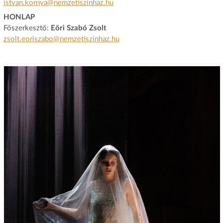
istvan.kornya@nemzetiszinhaz.hu
HONLAP
Főszerkesztő:
Eöri Szabó Zsolt
zsolt.eoriszabo@nemzetiszinhaz.hu