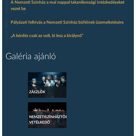
A Nemzeti Színház a mai nappal takarékossági intézkedéseket
vezet be
Pályázati felhívás a Nemzeti Színház büféinek üzemeltetésére
„A kérdés csak az volt, ki lesz a királynő”
Galéria ajánló
ZÁSZLÓK
NEMZETISZÍNHÁZTÖRTÉNETI
VETÉLKEDŐ