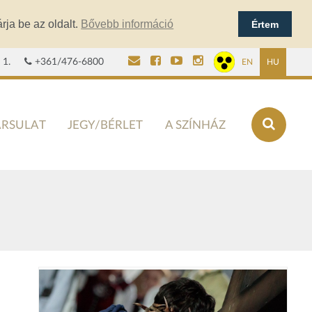
rja be az oldalt.
Bővebb információ
Értem
 1.
+361/476-6800
EN
HU
ÁRSULAT
JEGY/BÉRLET
A SZÍNHÁZ