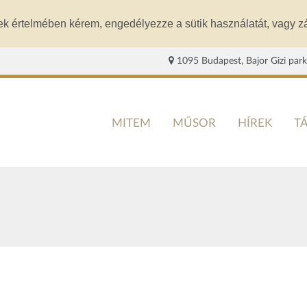
ek értelmében kérem, engedélyezze a sütik használatát, vagy zá
1095 Budapest, Bajor Gizi park
MITEM
MŰSOR
HÍREK
T