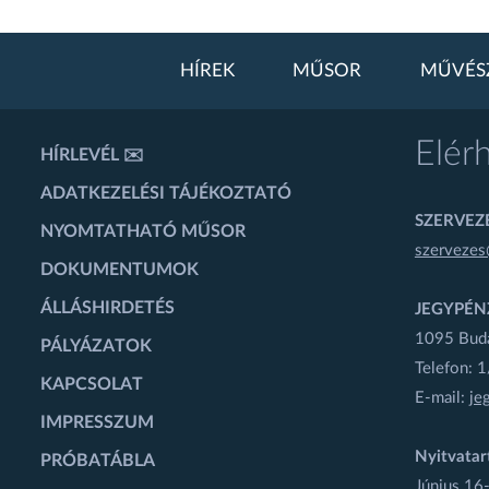
HÍREK
MŰSOR
MŰVÉS
Elér
HÍRLEVÉL ✉️
ADATKEZELÉSI TÁJÉKOZTATÓ
SZERVEZÉ
NYOMTATHATÓ MŰSOR
szervezes
DOKUMENTUMOK
ÁLLÁSHIRDETÉS
JEGYPÉN
1095 Budap
PÁLYÁZATOK
Telefon: 
KAPCSOLAT
E-mail:
je
IMPRESSZUM
Nyitvatar
PRÓBATÁBLA
Június 16-