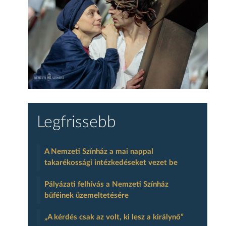
Legfrissebb
A Nemzeti Színház a mai nappal
takarékossági intézkedéseket vezet be
Pályázati felhívás a Nemzeti Színház
büféinek üzemeltetésére
„A kérdés csak az volt, ki lesz a királynő”