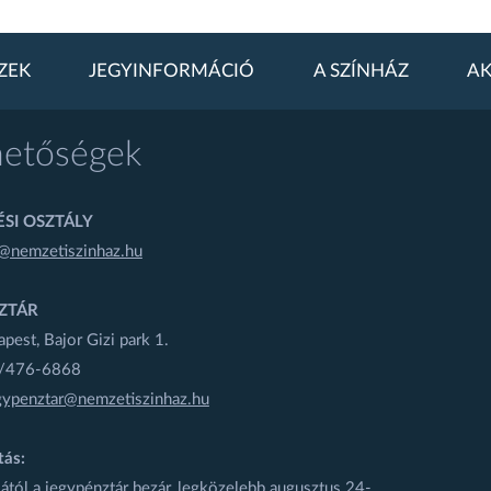
ZEK
JEGYINFORMÁCIÓ
A SZÍNHÁZ
AK
hetőségek
SI OSZTÁLY
@nemzetiszinhaz.hu
ZTÁR
est, Bajor Gizi park 1.
1/476-6868
gypenztar@nemzetiszinhaz.hu
tás:
ától a jegypénztár bezár, legközelebb augusztus 24-