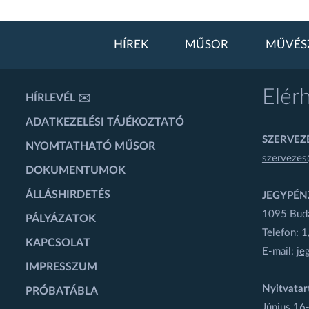
HÍREK
MŰSOR
MŰVÉS
Elér
HÍRLEVÉL ✉️
ADATKEZELÉSI TÁJÉKOZTATÓ
SZERVEZÉ
NYOMTATHATÓ MŰSOR
szervezes
DOKUMENTUMOK
ÁLLÁSHIRDETÉS
JEGYPÉN
1095 Budap
PÁLYÁZATOK
Telefon: 
KAPCSOLAT
E-mail:
je
IMPRESSZUM
Nyitvatar
PRÓBATÁBLA
Június 16-