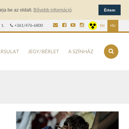
rja be az oldalt.
Bővebb információ
Értem
 1.
+361/476-6800
EN
HU
ÁRSULAT
JEGY/BÉRLET
A SZÍNHÁZ