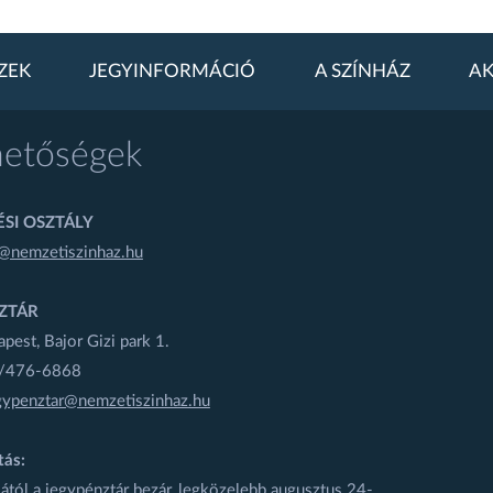
ZEK
JEGYINFORMÁCIÓ
A SZÍNHÁZ
AK
hetőségek
SI OSZTÁLY
@nemzetiszinhaz.hu
ZTÁR
est, Bajor Gizi park 1.
1/476-6868
gypenztar@nemzetiszinhaz.hu
tás:
ától a jegypénztár bezár, legközelebb augusztus 24-