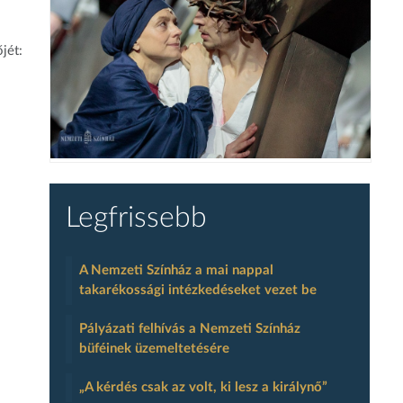
jét:
Legfrissebb
A Nemzeti Színház a mai nappal
takarékossági intézkedéseket vezet be
Pályázati felhívás a Nemzeti Színház
büféinek üzemeltetésére
„A kérdés csak az volt, ki lesz a királynő”