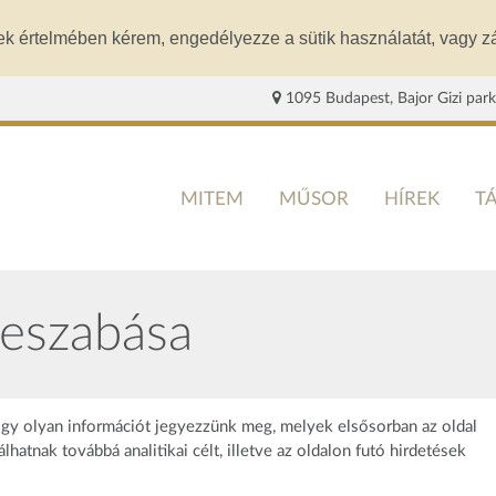
ek értelmében kérem, engedélyezze a sütik használatát, vagy zá
1095 Budapest, Bajor Gizi park
MITEM
MŰSOR
HÍREK
T
reszabása
gy olyan információt jegyezzünk meg, melyek elsősorban az oldal
atnak továbbá analitikai célt, illetve az oldalon futó hirdetések