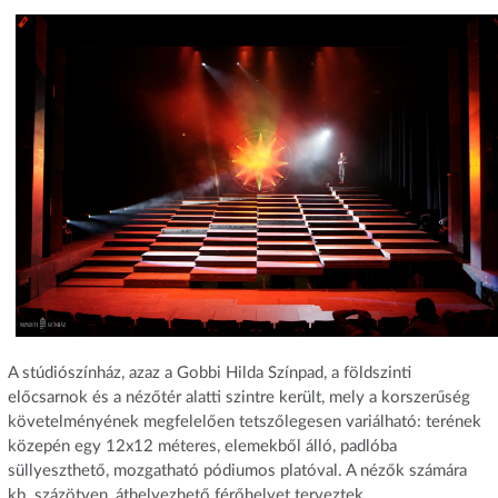
A stúdiószínház, azaz a Gobbi Hilda Színpad, a földszinti
előcsarnok és a nézőtér alatti szintre került, mely a korszerűség
követelményének megfelelően tetszőlegesen variálható: terének
közepén egy 12x12 méteres, elemekből álló, padlóba
süllyeszthető, mozgatható pódiumos platóval. A nézők számára
kb. százötven, áthelyezhető férőhelyet terveztek.