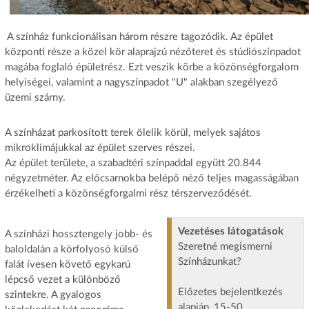
A színház funkcionálisan három részre tagozódik. Az épület
központi része a közel kör alaprajzú nézőteret és stúdiószínpadot
magába foglaló épületrész. Ezt veszik körbe a közönségforgalom
helyiségei, valamint a nagyszínpadot "U" alakban szegélyező
üzemi szárny.
A színházat parkosított terek ölelik körül, melyek sajátos
mikroklímájukkal az épület szerves részei.
Az épület területe, a szabadtéri színpaddal együtt 20.844
négyzetméter. Az előcsarnokba belépő néző teljes magasságában
érzékelheti a közönségforgalmi rész térszerveződését.
Vezetéses látogatások
A színházi hossztengely jobb- és
Szeretné megismerni
baloldalán a körfolyosó külső
Színházunkat?
falát ívesen követő egykarú
lépcső vezet a különböző
Előzetes bejelentkezés
szintekre. A gyalogos
alapján, 15-50