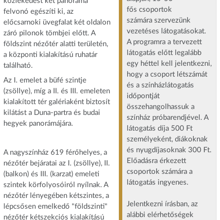
közlekedést két panoráma
fős csoportok
felvonó egészíti ki, az
számára szervezünk
előcsarnoki üvegfalat két oldalon
vezetéses látogatásokat.
záró pilonok tömbjei előtt. A
A programra a tervezett
földszint nézőtér alatti területén,
látogatás előtt legalább
a központi kialakítású ruhatár
egy héttel kell jelentkezni,
található.
hogy a csoport létszámát
Az I. emelet a büfé szintje
és a színházlátogatás
(zsöllye), míg a II. és III. emeleten
időpontját
kialakított tér galériaként biztosít
összehangolhassuk a
kilátást a Duna-partra és budai
színház próbarendjével. A
hegyek panorámájára.
látogatás díja 500 Ft
személyeként, diákoknak
és nyugdíjasoknak 300 Ft.
A nagyszínház 619 férőhelyes, a
Előadásra érkezett
nézőtér bejáratai az I. (zsöllye), II.
csoportok számára a
(balkon) és III. (karzat) emeleti
látogatás ingyenes.
szintek körfolyosóiról nyílnak. A
nézőtér lényegében kétszintes, a
Jelentkezni írásban, az
lépcsősen emelkedő "földszinti"
alábbi elérhetőségek
nézőtér kétszekciós kialakítású