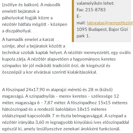
valamelyikén lehet:
(zsöllye és balkon). A második
Fax: 215-8783
emeleti bejáratok a
E-
páholyokat fogják közre a
mail:
latogatas@nemzetiszin
nézőtér hátfala mögött - középen
1095 Budapest, Bajor Gizi
a díszpáhollyal.
park 1.
A harmadik emelet a karzat
szintje, ahol a bejáratok között a
technikai szobák kaptak helyet. A nézőtér mennyezetét, egy ovális
kupola zárja. A nézőtér alapvetően a hagyományos keretes
színpados tér jól működő tradícióit őrzi, de kiegészül és
összeépül a kor elvárásai szerinti kialakításokkal.
A főszínpad 24x17,90 m alaprajzi méretű és 28 m (külső)
magasságú. A színpadnyílás - merev keretes - szélessége 12
méter, magassága 6 - 7,87 méter. A főszínpadhoz 15x15 méteres
hátsószínpad és a rendezői baloldalon 18x15 méteres
oldalszínpad kapcsolódik 7 m tiszta belmagassággal. A színpad a
nézőtér irányába 3,60 m legnagyobb kinyúlású íves előszínpaddal
egészül ki, amely lesüllyesztve zenekari árokként funkcionál.