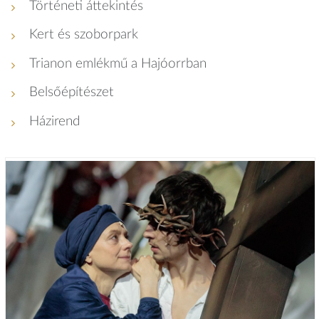
Történeti áttekintés
Kert és szoborpark
Trianon emlékmű a Hajóorrban
Belsőépítészet
Házirend