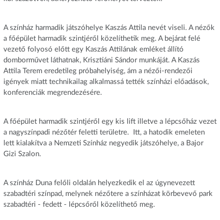
A színház harmadik játszóhelye Kaszás Attila nevét viseli. A nézők
a főépület harmadik szintjéről közelíthetik meg. A bejárat felé
vezető folyosó előtt egy Kaszás Attilának emléket állító
domborművet láthatnak, Krisztiáni Sándor munkáját. A Kaszás
Attila Terem eredetileg próbahelyiség, ám a nézői-rendezői
igények miatt technikailag alkalmassá tették színházi előadások,
konferenciák megrendezésére.
A főépület harmadik szintjéről egy kis lift illetve a lépcsőház vezet
a nagyszínpadi nézőtér feletti területre. Itt, a hatodik emeleten
lett kialakítva a Nemzeti Színház negyedik játszóhelye, a Bajor
Gizi Szalon.
A színház Duna felőli oldalán helyezkedik el az úgynevezett
szabadtéri színpad, melynek nézőtere a színházat körbevevő park
szabadtéri - fedett - lépcsőről közelíthető meg.