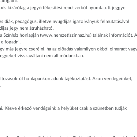
látogatni.
és kizárólag a jegyértékesítési rendszerből nyomtatott jeggyel
 diák, pedagógus, illetve nyugdíjas igazolványuk felmutatásával
íjas jegy nem átruházható.
a Színház honlapján (www.nemzetiszinhaz.hu) találnak információt. A
 elfogadni.
gy más jegyre cserélni, ha az előadás valamilyen okból elmaradt vag
jegyeket visszaváltani nem áll módunkban.
változásokról honlapunkon adunk tájékoztatást. Azon vendégeinket,
.
ni. Késve érkező vendégeink a helyüket csak a szünetben tudják