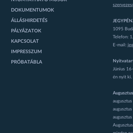
szervezes
DOKUMENTUMOK
ÁLLÁSHIRDETÉS
JEGYPÉN
1095 Budap
PÁLYÁZATOK
Telefon: 
KAPCSOLAT
E-mail:
je
IMPRESSZUM
Nyitvatar
PRÓBATÁBLA
Június 16-
én nyit ki.
Augusztus
augusztus
augusztus
augusztus
Augusztus 