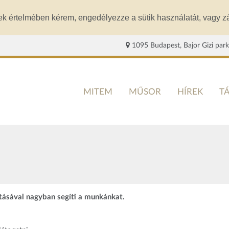
ek értelmében kérem, engedélyezze a sütik használatát, vagy zá
1095 Budapest, Bajor Gizi park
MITEM
MŰSOR
HÍREK
T
rtásával nagyban segíti a munkánkat.