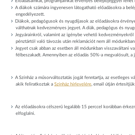
Előadásainkat, programjainkat érvényes belépőjeggyel lehet 
A diákok számára ingyenesen látogatható előadásokra a belép
engedélyezett.
Diákok, pedagógusok és nyugdíjasok az előadásokra érvényes
válthatnak kedvezményes jegyet. A diák, pedagógus és nyugd
Jegyárainkról, valamint az igénybe vehető kedvezményekről 
pénztártól való távozás után reklamációt nem áll módunkban
Jegyet csak abban az esetben áll módunkban visszaváltani va
félbeszakadt. Amennyiben az előadás 50%-a megvalósult, a 
A Színház a műsorváltoztatás jogát fenntartja, az esetleges 
akik feliratkoztak a
Színház hírlevelére
, email útján értesítjük
Az előadásokra célszerű legalább 15 perccel korábban érkez
elfoglalni.