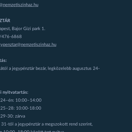
@nemzetiszinhaz.hu
ZTÁR
est, Bajor Gizi park 1.
1/476-6868
gypenztar@nemzetiszinhaz.hu
tás:
ától a jegypénztár bezár, legközelebb augusztus 24-
i nyitvatartás:
 24–én: 10:00–14:00
 25–28: 10:00-18:00
 29-30: zárva
31-től a jegypénztár a megszokott rend szerint,