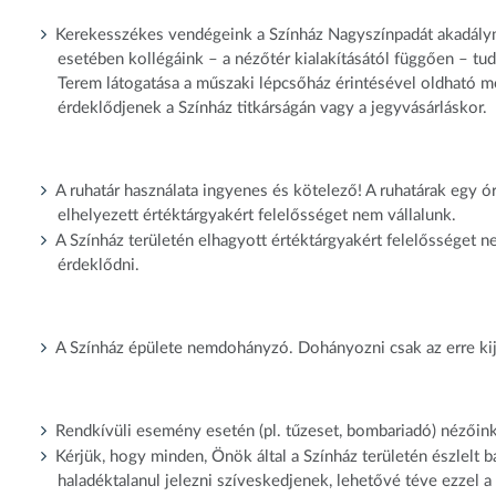
Kerekesszékes vendégeink a Színház Nagyszínpadát akadályme
esetében kollégáink – a nézőtér kialakításától függően – tu
Terem látogatása a műszaki lépcsőház érintésével oldható me
érdeklődjenek a Színház titkárságán vagy a jegyvásárláskor.
A ruhatár használata ingyenes és kötelező! A ruhatárak egy 
elhelyezett értéktárgyakért felelősséget nem vállalunk.
A Színház területén elhagyott értéktárgyakért felelősséget nem
érdeklődni.
A Színház épülete nemdohányzó. Dohányozni csak az erre kij
Rendkívüli esemény esetén (pl. tűzeset, bombariadó) nézőink 
Kérjük, hogy minden, Önök által a Színház területén észlelt b
haladéktalanul jelezni szíveskedjenek, lehetővé téve ezzel a