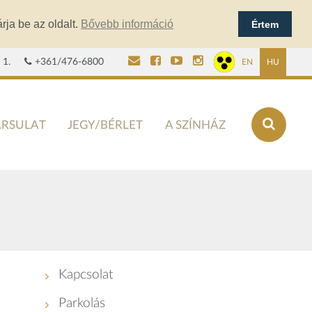
rja be az oldalt.
Bővebb információ
Értem
 1.
+361/476-6800
EN
HU
ÁRSULAT
JEGY/BÉRLET
A SZÍNHÁZ
Kapcsolat
Parkolás