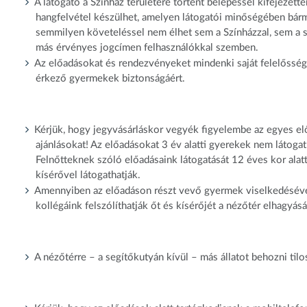
A látogató a Színház területére történt belépéssel kifejezette
hangfelvétel készülhet, amelyen látogatói minőségében bárme
semmilyen követeléssel nem élhet sem a Színházzal, sem a sze
más érvényes jogcímen felhasználókkal szemben.
Az előadásokat és rendezvényeket mindenki saját felelősségér
érkező gyermekek biztonságáért.
Kérjük, hogy jegyvásárláskor vegyék figyelembe az egyes e
ajánlásokat! Az előadásokat 3 év alatti gyerekek nem látogat
Felnőtteknek szóló előadásaink látogatását 12 éves kor alat
kísérővel látogathatják.
Amennyiben az előadáson részt vevő gyermek viselkedésével
kollégáink felszólíthatják őt és kísérőjét a nézőtér elhagyás
A nézőtérre – a segítőkutyán kívül – más állatot behozni tilo