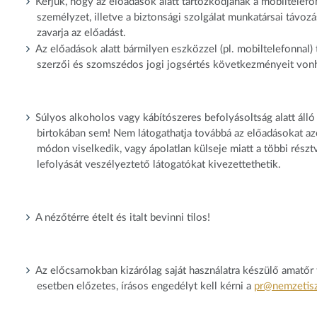
Kérjük, hogy az előadások alatt tartózkodjanak a mobiltelefo
személyzet, illetve a biztonsági szolgálat munkatársai távozá
zavarja az előadást.
Az előadások alatt bármilyen eszközzel (pl. mobiltelefonnal)
szerzői és szomszédos jogi jogsértés következményeit vonh
Súlyos alkoholos vagy kábítószeres befolyásoltság alatt áll
birtokában sem! Nem látogathatja továbbá az előadásokat az
módon viselkedik, vagy ápolatlan külseje miatt a többi részt
lefolyását veszélyeztető látogatókat kivezettethetik.
A nézőtérre ételt és italt bevinni tilos!
Az előcsarnokban kizárólag saját használatra készülő amatő
esetben előzetes, írásos engedélyt kell kérni a
pr@nemzetisz