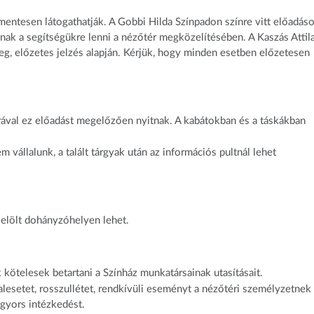
ntesen látogathatják. A Gobbi Hilda Színpadon színre vitt előadás
dnak a segítségükre lenni a nézőtér megközelítésében. A Kaszás Attil
g, előzetes jelzés alapján. Kérjük, hogy minden esetben előzetesen
órával ez előadást megelőzően nyitnak. A kabátokban és a táskákban
 vállalunk, a talált tárgyak után az információs pultnál lehet
elölt dohányzóhelyen lehet.
kötelesek betartani a Színház munkatársainak utasításait.
alesetet, rosszullétet, rendkívüli eseményt a nézőtéri személyzetnek
 gyors intézkedést.