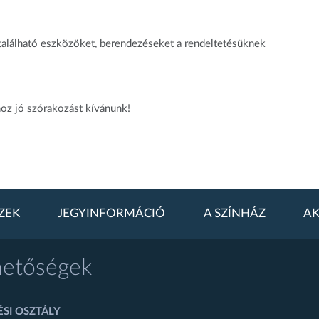
 található eszközöket, berendezéseket a rendeltetésüknek
oz jó szórakozást kívánunk!
ZEK
JEGYINFORMÁCIÓ
A SZÍNHÁZ
AK
hetőségek
SI OSZTÁLY