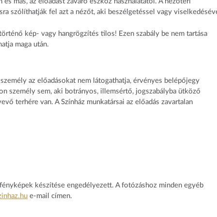
n és más, az előadást zavaró eszköz használatától. A nézőtéri
sra szólíthatják fel azt a nézőt, aki beszélgetéssel vagy viselkedésév
 történő kép- vagy hangrögzítés tilos! Ezen szabály be nem tartása
atja maga után.
ó személy az előadásokat nem látogathatja, érvényes belépőjegy
on személy sem, aki botrányos, illemsértő, jogszabályba ütköző
vevő terhére van. A Színház munkatársai az előadás zavartalan
r fényképek készítése engedélyezett. A fotózáshoz minden egyéb
inhaz.hu
e-mail címen.