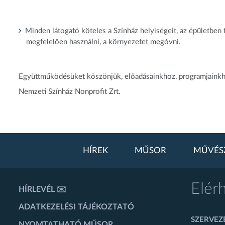
Minden látogató köteles a Színház helyiségeit, az épületben
megfelelően használni, a környezetet megóvni.
Együttműködésüket köszönjük, előadásainkhoz, programjainkh
Nemzeti Színház Nonprofit Zrt.
HÍREK
MŰSOR
MŰVÉS
Elér
HÍRLEVÉL ✉️
ADATKEZELÉSI TÁJÉKOZTATÓ
SZERVEZÉ
NYOMTATHATÓ MŰSOR