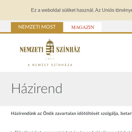
Ez a weboldal sütiket használ. Az Uniós törvény
MAGAZIN
NEMZETI MOST
Házirend
Házirendünk az Önök zavartalan időtöltését szolgálja, beta