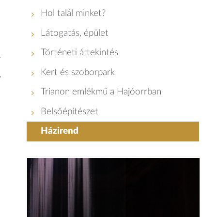
Hol talál minket?
Látogatás, épület
Történeti áttekintés
Kert és szoborpark
y
Trianon emlékmű a Hajóorrban
Belsőépítészet
Házirend