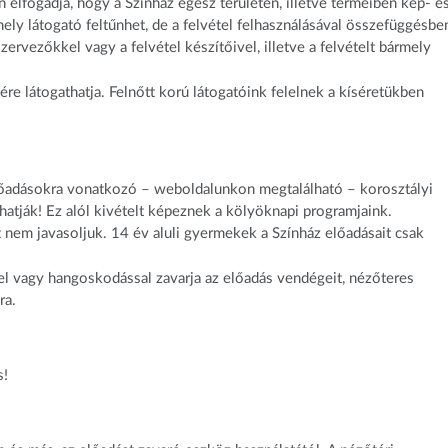
n elfogadja, hogy a Színház egész területén, illetve termeiben kép- é
ly látogató feltűnhet, de a felvétel felhasználásával összefüggésbe
rvezőkkel vagy a felvétel készítőivel, illetve a felvételt bármely
e látogathatja. Felnőtt korú látogatóink felelnek a kíséretükben
lőadásokra vonatkozó – weboldalunkon megtalálható – korosztályi
hatják! Ez alól kivételt képeznek a kölyöknapi programjaink.
t nem javasoljuk. 14 év aluli gyermekek a Színház előadásait csak
 vagy hangoskodással zavarja az előadás vendégeit, nézőteres
ára.
s!