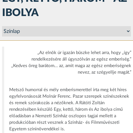
IBOLYA
„Az elnök úr igazán büszke lehet arra, hogy „így”
rendelkezésére áll úgyszólván az egész emberiség.”
„Kedves öreg barátom... az, amit maga az egész emberiségnek
nevez, az szégyellje magát.”
Metsző humorral és mély emberismerettel írta meg két híres
egyfelvonásosát Molnár Ferenc. Pazar szerepek színészeknek
és remek szórakozás a nézőknek. A Rátóti Zoltán
rendezésében készülő Egy, kettő, három és Az ibolya című
előadásban a Nemzeti Színház oszlopos tagjai mellett a
produkcióban részt vesznek a Színház- és Filmművészeti
Egyetem színinövendékei is.