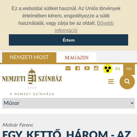
Ez a weboldal sütiket használ. Az Uniós törvények
értelmében kérem, engedélyezze a sütik
használatát, vagy zárja be az oldalt.
Bővebb
információ
Értem
MAGAZIN
NEMZETI MOST
EN
HU
Molnár Ferenc
EGY, KETTŐ, HÁROM - AZ