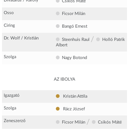
Divatárus / Károly
Csikós Máté
Osso
Ficsor Milán
Ciring
Bangó Ernest
/
Dr. Wolf / Kristián
Steenhuis Raul
Holló Patrik
Albert
Szolga
Nagy Botond
AZ IBOLYA
Igazgató
Kristán Attila
Szolga
Rácz József
/
Zeneszerző
Ficsor Milán
Csikós Máté