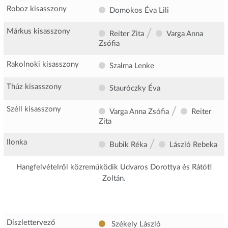
Roboz kisasszony
Domokos Éva Lili
/
Márkus kisasszony
Reiter Zita
Varga Anna
Zsófia
Rakolnoki kisasszony
Szalma Lenke
Thúz kisasszony
Stauróczky Éva
/
Széll kisasszony
Varga Anna Zsófia
Reiter
Zita
/
Ilonka
Bubik Réka
László Rebeka
Hangfelvételről közreműködik Udvaros Dorottya és Rátóti
Zoltán.
Díszlettervező
Székely László