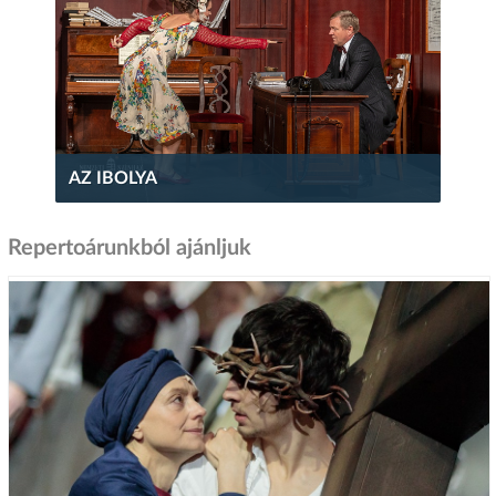
AZ IBOLYA
Repertoárunkból ajánljuk