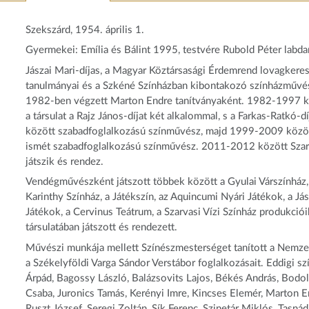
Szekszárd, 1954. április 1.
Gyermekei: Emília és Bálint 1995, testvére Rubold Péter labd
Jászai Mari-díjas, a Magyar Köztársasági Érdemrend lovagkere
tanulmányai és a Szkéné Színházban kibontakozó színházművész
1982-ben végzett Marton Endre tanítványaként. 1982-1997 köz
a társulat a Rajz János-díjat két alkalommal, s a Farkas-Ratkó-
között szabadfoglalkozású színművész, majd 1999-2009 között
ismét szabadfoglalkozású színművész. 2011-2012 között Szar
játszik és rendez.
Vendégművészként játszott többek között a Gyulai Várszínház, 
Karinthy Színház, a Játékszín, az Aquincumi Nyári Játékok, a J
Játékok, a Cervinus Teátrum, a Szarvasi Vízi Színház produkció
társulatában játszott és rendezett.
Művészi munkája mellett Színészmesterséget tanított a Nemzet
a Székelyföldi Varga Sándor Verstábor foglalkozásait. Eddigi s
Árpád, Bagossy László, Balázsovits Lajos, Békés András, Bodola
Csaba, Juronics Tamás, Kerényi Imre, Kincses Elemér, Marton E
Ruszt József, Seregi Zoltán, Sík Ferenc, Szinetár Miklós, Tasná