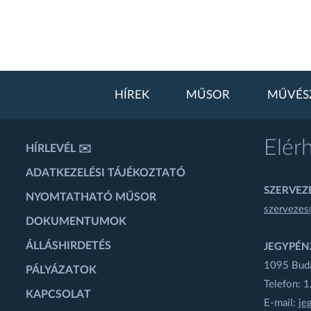
HÍREK
MŰSOR
MŰVÉS
Elér
HÍRLEVÉL ✉️
ADATKEZELÉSI TÁJÉKOZTATÓ
SZERVEZÉ
NYOMTATHATÓ MŰSOR
szervezes
DOKUMENTUMOK
ÁLLÁSHIRDETÉS
JEGYPÉN
1095 Budap
PÁLYÁZATOK
Telefon: 
KAPCSOLAT
E-mail:
je