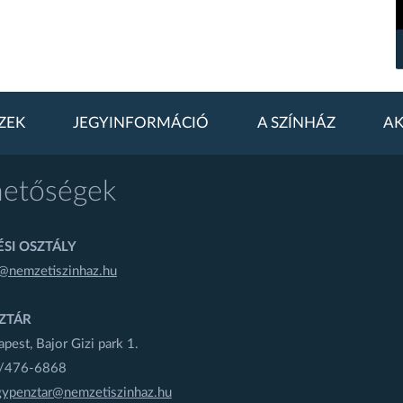
ZEK
JEGYINFORMÁCIÓ
A SZÍNHÁZ
AK
hetőségek
SI OSZTÁLY
@nemzetiszinhaz.hu
ZTÁR
est, Bajor Gizi park 1.
1/476-6868
gypenztar@nemzetiszinhaz.hu