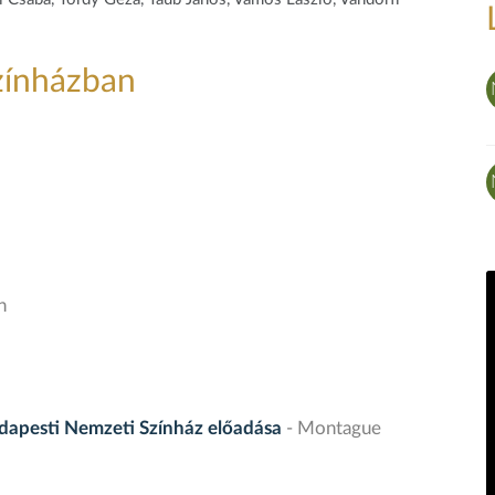
zínházban
n
budapesti Nemzeti Színház előadása
- Montague