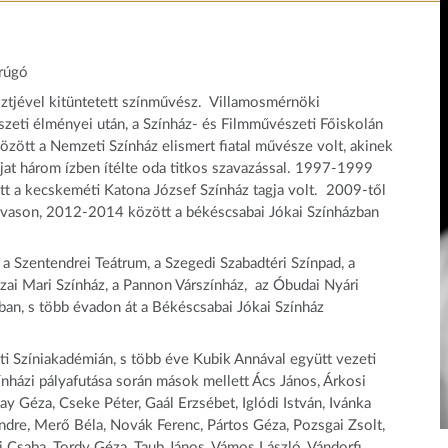
arúgó
sztjével kitüntetett színművész. Villamosmérnöki
eti élményei után, a Színház- és Filmművészeti Főiskolán
ött a Nemzeti Színház elismert fiatal művésze volt, akinek
díjat három ízben ítélte oda titkos szavazással. 1997-1999
 a kecskeméti Katona József Színház tagja volt. 2009-től
vason, 2012-2014 között a békéscsabai Jókai Színházban
a Szentendrei Teátrum, a Szegedi Szabadtéri Színpad, a
ászai Mari Színház, a Pannon Várszínház, az Óbudai Nyári
iban, s több évadon át a Békéscsabai Jókai Színház
i Színiakadémián, s több éve Kubik Annával együtt vezeti
zínházi pályafutása során mások mellett Ács János, Árkosi
y Géza, Cseke Péter, Gaál Erzsébet, Iglódi István, Ivánka
ndre, Merő Béla, Novák Ferenc, Pártos Géza, Pozsgai Zsolt,
di Csaba, Tordy Géza, Taub János, Vámos László, Vándorfi