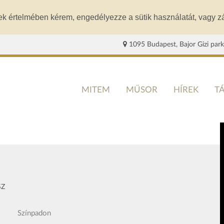
ek értelmében kérem, engedélyezze a sütik használatát, vagy zá
1095 Budapest, Bajor Gizi park
MITEM
MŰSOR
HÍREK
T
SZ
Színpadon