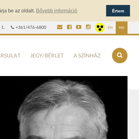
rja be az oldalt.
Bővebb információ
Értem
 1.
+361/476-6800
EN
HU
ÁRSULAT
JEGY/BÉRLET
A SZÍNHÁZ