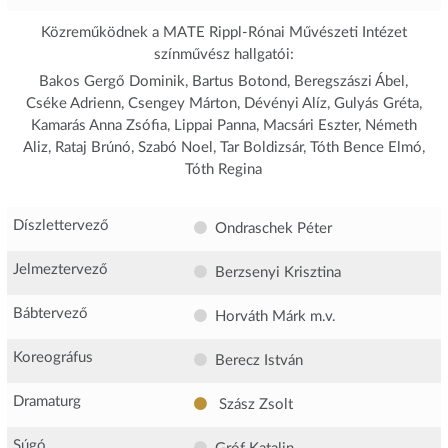
Közreműködnek a MATE Rippl-Rónai Művészeti Intézet
színművész hallgatói:
Bakos Gergő Dominik, Bartus Botond, Beregszászi Ábel,
Cséke Adrienn, Csengey Márton, Dévényi Alíz, Gulyás Gréta,
Kamarás Anna Zsófia, Lippai Panna, Macsári Eszter, Németh
Aliz, Rataj Brúnó, Szabó Noel, Tar Boldizsár, Tóth Bence Elmó,
Tóth Regina
Díszlettervező
Ondraschek Péter
Jelmeztervező
Berzsenyi Krisztina
Bábtervező
Horváth Márk
m.v.
Koreográfus
Berecz István
Dramaturg
Szász Zsolt
Súgó