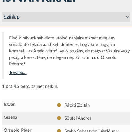
Első királyunknak élete utolsó napjaira maradt még egy
sorsdöntő feladata. El kell döntenie, hogy kire hagyja a
koronát - az Árpád-vérből való pogány, de magyar Vazulra vagy
pedig a keresztény, de idegen népből származó Orseolo
Péterre?
Tovább...
1 óra 45 perc
, szünet nélkül.
István
Rátóti Zoltán
Gizella
Söptei Andrea
Orseolo Péter
Szabó Sebestyén László
m.v.