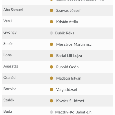
Aba Sámuel
Szarvas József
Vazul
Kristán Attila
Gyöngy
Bubik Réka
Sebös
Mészáros Martin
m.v.
Ilona
Battai Lili Lujza
Anasztáz
Rubold Ödön
Csanád
Madácsi István
Bonyha
Varga József
Szalók
Kovács S. József
Buda
Maczky-Kő Bálint
e.h.