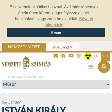
Ez a weboldal sütiket használ. Az Uniós törvények
értelmében kérem, engedélyezze a sütik
használatát, vagy zárja be az oldalt.
Bővebb
információ
Értem
MAGAZIN
NEMZETI MOST
EN
HU
Sík Sándor
ISTVÁN KIRÁLY