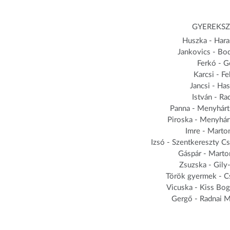
GYEREKS
Huszka - Hara
Jankovics - Bo
Ferkó - G
Karcsi - F
Jancsi - Ha
István - Ra
Panna - Menyhárt 
Piroska - Menyhárt
Imre - Marto
Izsó - Szentkereszty 
Gáspár - Marto
Zsuzska - Gily
Török gyermek - C
Vicuska - Kiss Bog
Gergő - Radnai M