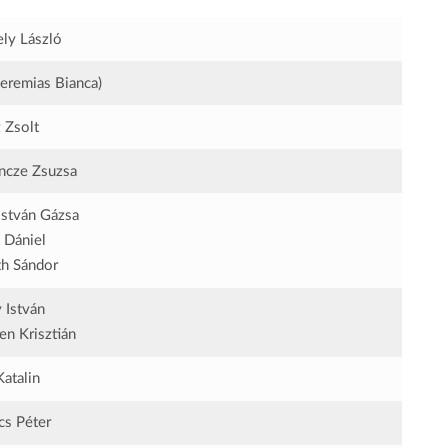
ly László
Jeremias Bianca)
 Zsolt
incze Zsuzsa
István Gázsa
 Dániel
th Sándor
 István
n Krisztián
Katalin
cs Péter