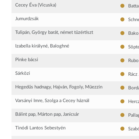
Cecey Éva (Vicuska)
Battai
Jumurdzsák
Schne
Tulipán, György barát, német tüzértiszt
Bako
Izabella királyné, Baloghné
Söpte
Pinke bácsi
Rubo
Sárközi
Rácz 
Hegedűs hadnagy, Hajván, Fogoly, Müezzin
Bordá
Varsányi Imre, Szolga a Cecey háznál
Hercz
Bálint pap, Márton pap, Janicsár
Palla
Tinódi Lantos Sebestyén
Szabó