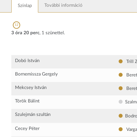
További információ
Színlap
12
3 óra 20 perc
, 1 szünettel.
Dobó István
Trill 
Bornemissza Gergely
Beret
Mekcsey István
Beret
Török Bálint
Szalm
Szulejmán szultán
Bodro
Cecey Péter
Varga