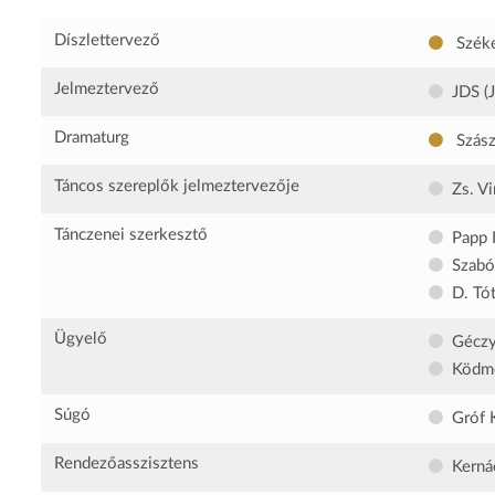
Díszlettervező
Széke
Jelmeztervező
JDS (
Dramaturg
Szász
Táncos szereplők jelmeztervezője
Zs. V
Tánczenei szerkesztő
Papp 
Szabó
D. Tó
Ügyelő
Géczy
Ködme
Súgó
Gróf 
Rendezőasszisztens
Kerná