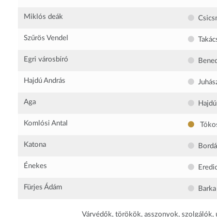
Miklós deák
Csics
Szűrös Vendel
Takác
Egri városbíró
Bened
Hajdú András
Juhás
Aga
Hajdú
Komlósi Antal
Tókos
Katona
Bordá
Énekes
Eredi
Fürjes Ádám
Barka
Várvédők, törökök, asszonyok, szolgálók,