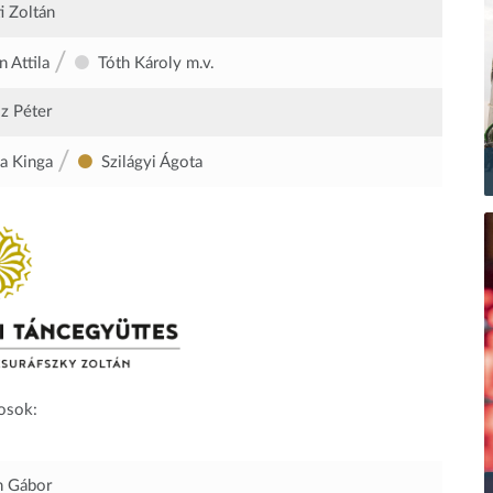
i Zoltán
/
n Attila
Tóth Károly
m.v.
z Péter
/
a Kinga
Szilágyi Ágota
osok:
h Gábor