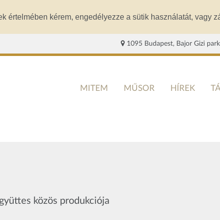
ek értelmében kérem, engedélyezze a sütik használatát, vagy zá
1095 Budapest, Bajor Gizi park
MITEM
MŰSOR
HÍREK
T
yüttes közös produkciója