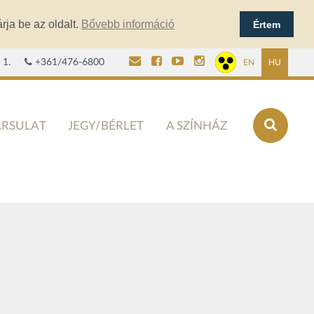
rja be az oldalt.
Bővebb információ
Értem
 1.
+361/476-6800
EN
HU
ÁRSULAT
JEGY/BÉRLET
A SZÍNHÁZ