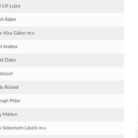
 Lili Lujza
ll Ádám
s-Kiss Gábor
m.v.
i Andrea
ld Ödön
József
s Roland
egh Péter
g Márton
 Sebestyén László
m.v.