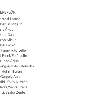
ZEREPLŐK
sztosi Lóránt
dnár Bendegúz
elb Ákos
ekete Dani
szon Miska
dnai Lackó
Fanni/Futó Lelle
 Fanni/Futó Lelle
n-John Arjun
Csongor/Kolos Benedek
n-John Tharun
-Gergely Anna
sibi-Köllő Nimród
lárka/Sánta Száva
isi/Szabó Zente