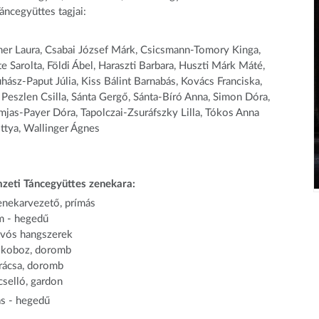
ncegyüttes tagjai:
ther Laura, Csabai József Márk, Csicsmann-Tomory Kinga,
 Sarolta, Földi Ábel, Haraszti Barbara, Huszti Márk Máté,
hász-Paput Júlia, Kiss Bálint Barnabás, Kovács Franciska,
Peszlen Csilla, Sánta Gergő, Sánta-Bíró Anna, Simon Dóra,
mjas-Payer Dóra, Tapolczai-Zsuráfszky Lilla, Tókos Anna
ttya, Wallinger Ágnes
eti Táncegyüttes zenekara:
enekarvezető, prímás
m - hegedű
fúvós hangszerek
- koboz, doromb
rácsa, doromb
cselló, gardon
ás - hegedű