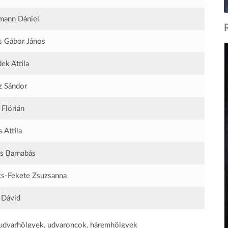
mann Dániel
s Gábor János
ek Attila
z Sándor
 Flórián
 Attila
s Barnabás
cs-Fekete Zsuzsanna
 Dávid
 udvarhölgyek, udvaroncok, háremhölgyek