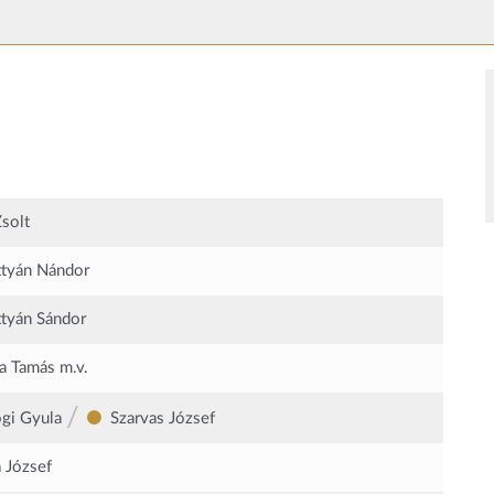
Zsolt
tyán Nándor
tyán Sándor
a Tamás
m.v.
/
gi Gyula
Szarvas József
 József