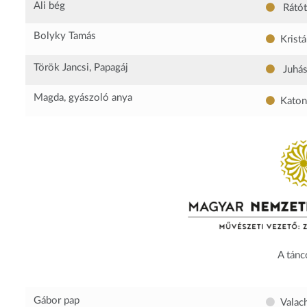
Ali bég
Rátót
Bolyky Tamás
Kristá
Török Jancsi, Papagáj
Juhás
Magda, gyászoló anya
Katon
A tánc
Gábor pap
Valac