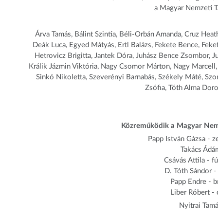
a Magyar Nemzeti Tá
Árva Tamás, Bálint Szintia, Béli-Orbán Amanda, Cruz Hea
Deák Luca, Egyed Mátyás, Ertl Balázs, Fekete Bence, Fekete
Hetrovicz Brigitta, Jantek Dóra, Juhász Bence Zsombor, Ju
Králik Jázmin Viktória, Nagy Csomor Márton, Nagy Marcell, 
Sinkó Nikoletta, Szeverényi Barnabás, Székely Máté, Szo
Zsófia, Tóth Alma Doro
Közreműködik a Magyar Nemz
Papp István Gázsa - z
Takács Ádá
Csávás Attila - 
D. Tóth Sándor 
Papp Endre - b
Liber Róbert - 
Nyitrai Tam