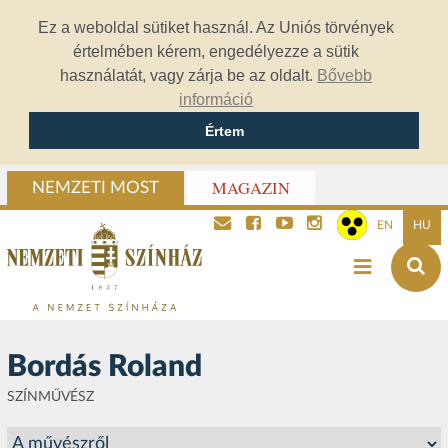
Ez a weboldal sütiket használ. Az Uniós törvények
értelmében kérem, engedélyezze a sütik
használatát, vagy zárja be az oldalt.
Bővebb
információ
Értem
MAGAZIN
NEMZETI MOST
EN
HU
Bordás Roland
SZÍNMŰVÉSZ