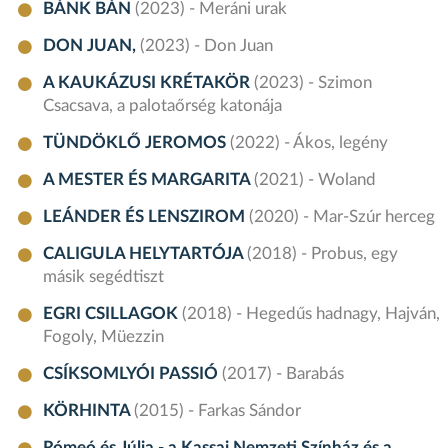
BÁNK BÁN
(2023) - Meráni urak
DON JUAN,
(2023) - Don Juan
A KAUKÁZUSI KRÉTAKÖR
(2023) - Szimon
Csacsava, a palotaőrség katonája
TÜNDÖKLŐ JEROMOS
(2022) - Ákos, legény
A MESTER ÉS MARGARITA
(2021) - Woland
LEÁNDER ÉS LENSZIROM
(2020) - Mar-Szúr herceg
CALIGULA HELYTARTÓJA
(2018) - Probus, egy
másik segédtiszt
EGRI CSILLAGOK
(2018) - Hegedűs hadnagy, Hajván,
Fogoly, Müezzin
CSÍKSOMLYÓI PASSIÓ
(2017) - Barabás
KÖRHINTA
(2015) - Farkas Sándor