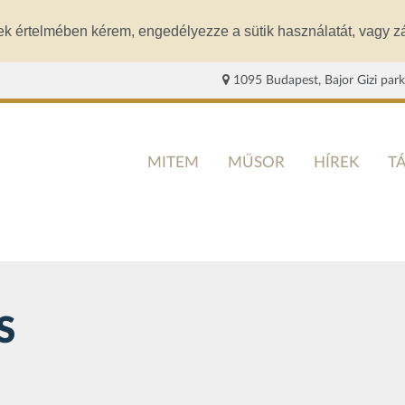
ek értelmében kérem, engedélyezze a sütik használatát, vagy zá
1095 Budapest, Bajor Gizi park
MITEM
MŰSOR
HÍREK
T
S