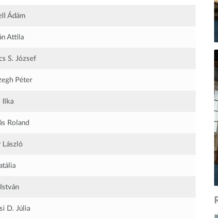
ll Ádám
n Attila
s S. József
egh Péter
 Ilka
s Roland
 László
tália
 István
i D. Júlia