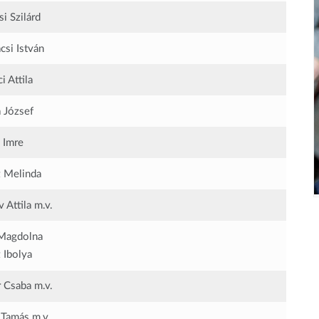
si Szilárd
si István
i Attila
 József
 Imre
 Melinda
 Attila
m.v.
Magdolna
 Ibolya
r Csaba
m.v.
 Tamás
m.v.