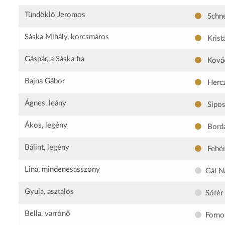
Tündöklő Jeromos
Schne
Sáska Mihály, korcsmáros
Kristá
Gáspár, a Sáska fia
Kovác
Bajna Gábor
Hercz
Ágnes, leány
Sipos
Ákos, legény
Bordá
Bálint, legény
Fehér
Lina, mindenesasszony
Gál Na
Gyula, asztalos
Sőtér
Bella, varrónő
Fornos