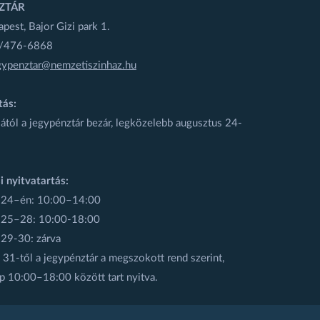
ZTÁR
est, Bajor Gizi park 1.
1/476-6868
gypenztar@nemzetiszinhaz.hu
tás:
ától a jegypénztár bezár, legközelebb augusztus 24-
i nyitvatartás:
 24–én: 10:00–14:00
 25–28: 10:00-18:00
 29-30: zárva
31-től a jegypénztár a megszokott rend szerint,
p 10:00–18:00 között tart nyitva.