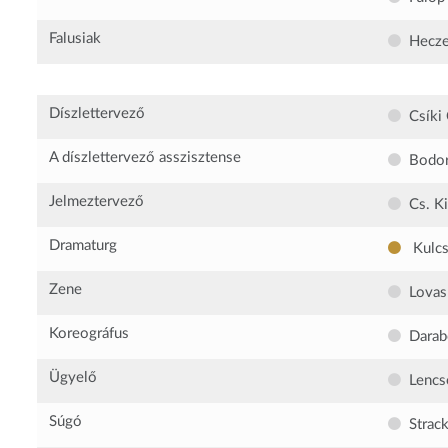
Falusiak
Hecze
Díszlettervező
Csíki
A díszlettervező asszisztense
Bodor
Jelmeztervező
Cs. K
Dramaturg
Kulcs
Zene
Lovas
Koreográfus
Darab
Ügyelő
Lencs
Súgó
Strac