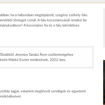
t abban, ha a háborúban megtépázott, szegény székely falu
erekből tömeget csinál. A falu kocsmárosánál rendezi be
z ármánykodáson? A kocsmáros fia és a falu tekintélyes
Tündöklő Jeromos
Tamási Áron szellemiségéhez
zésért Márkó Eszter rendezőnek, 2022-ben.
zínház tagjai, valamint meghívott vendégek és egyetemi
eműködésével.