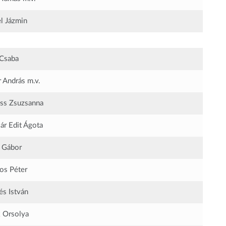
l Jázmin
 Csaba
 András
m.v.
iss Zsuzsanna
ár Edit Ágota
 Gábor
os Péter
és István
k Orsolya