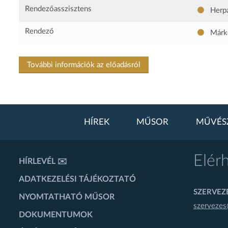
Rendezőasszisztens
Herpa
Rendező
Márkó
További információk az előadásról
HÍREK
MŰSOR
MŰVÉS
Elér
HÍRLEVÉL ✉️
ADATKEZELÉSI TÁJÉKOZTATÓ
SZERVEZÉ
NYOMTATHATÓ MŰSOR
szervezes
DOKUMENTUMOK