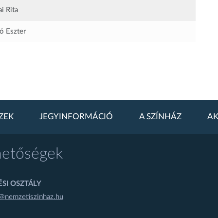
i Rita
 Eszter
ZEK
JEGYINFORMÁCIÓ
A SZÍNHÁZ
AK
hetőségek
SI OSZTÁLY
@nemzetiszinhaz.hu