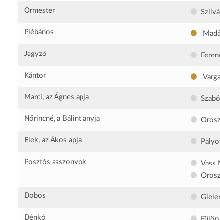
Őrmester
Szilvá
Plébános
Madác
Jegyző
Ferenc
Kántor
Varga
Marci, az Ágnes apja
Szabó
Nőrincné, a Bálint anyja
Orosz
Elek, az Ákos apja
Palyov
Posztós asszonyok
Vass 
Orosz
Dobos
Giele
Dénkó
Fülöp