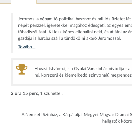
Jeromos, a népámító politikai hasznot és milliós üzletet lá
népét pénzzel, ígéretekkel magához édesgeti, az egyes emb
főhadiszállását. Ki lesz képes ellenállni neki, és átlátni a
gazdája is harcba száll a tündökölni akaró Jeromossal.
Tovább...
Havasi István-díj - a Gyulai Várszínház nívódíja - a
hű, korszerű és kiemelkedő színvonalú megrende
2 óra 15 perc
, 1 szünettel.
A Nemzeti Színház, a Kárpátaljai Megyei Magyar Drámai S
hallgatók közr