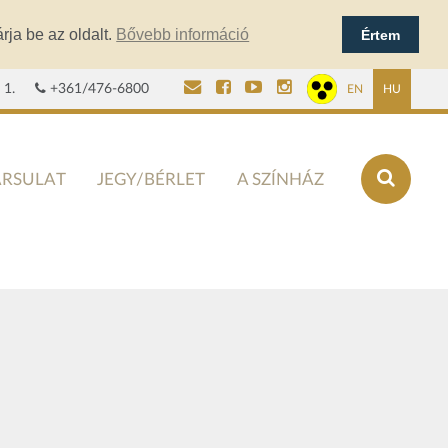
rja be az oldalt.
Bővebb információ
Értem
 1.
+361/476-6800
EN
HU
ÁRSULAT
JEGY/BÉRLET
A SZÍNHÁZ