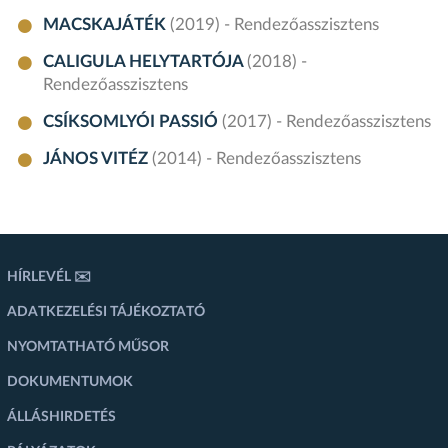
MACSKAJÁTÉK
(2019) - Rendezőasszisztens
CALIGULA HELYTARTÓJA
(2018) -
Rendezőasszisztens
CSÍKSOMLYÓI PASSIÓ
(2017) - Rendezőasszisztens
JÁNOS VITÉZ
(2014) - Rendezőasszisztens
HÍRLEVÉL ✉️
ADATKEZELÉSI TÁJÉKOZTATÓ
NYOMTATHATÓ MŰSOR
DOKUMENTUMOK
ÁLLÁSHIRDETÉS