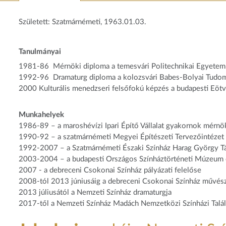
Született: Szatmárnémeti, 1963.01.03.
Tanulmányai
1981-86 Mérnöki diploma a temesvári Politechnikai Egyetem Ép
1992-96 Dramaturg diploma a kolozsvári Babes-Bolyai Tudom
2000 Kulturális menedzseri felsőfokú képzés a budapesti E
Munkahelyek
1986-89 – a maroshévízi Ipari Építő Vállalat gyakornok mérnö
1990-92 – a szatmárnémeti Megyei Építészeti Tervezőintéze
1992-2007 – a Szatmárnémeti Északi Színház Harag György Társ
2003-2004 – a budapesti Országos Színháztörténeti Múzeum és
2007 - a debreceni Csokonai Színház pályázati felelőse
2008-tól 2013 júniusáig a debreceni Csokonai Színház művésze
2013 júliusától a Nemzeti Színház dramaturgja
2017-től a Nemzeti Színház Madách Nemzetközi Színházi Talá