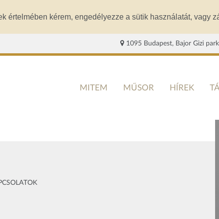
ek értelmében kérem, engedélyezze a sütik használatát, vagy zá
1095 Budapest, Bajor Gizi park
MITEM
MŰSOR
HÍREK
T
APCSOLATOK