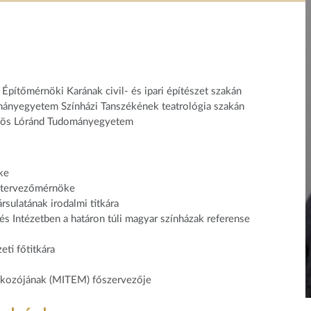
ítőmérnöki Karának civil- és ipari építészet szakán
ányegyetem Színházi Tanszékének teatrológia szakán
ötvös Lóránd Tudományegyetem
ke
t tervezőmérnöke
ulatának irodalmi titkára
 Intézetben a határon túli magyar színházak referense
ti főtitkára
lkozójának (MITEM) főszervezője