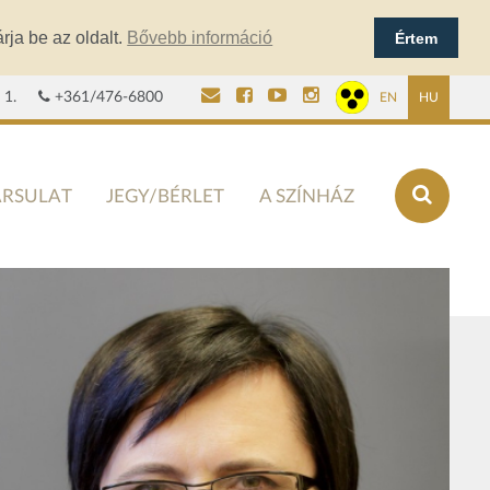
rja be az oldalt.
Bővebb információ
Értem
 1.
+361/476-6800
EN
HU
ÁRSULAT
JEGY/BÉRLET
A SZÍNHÁZ