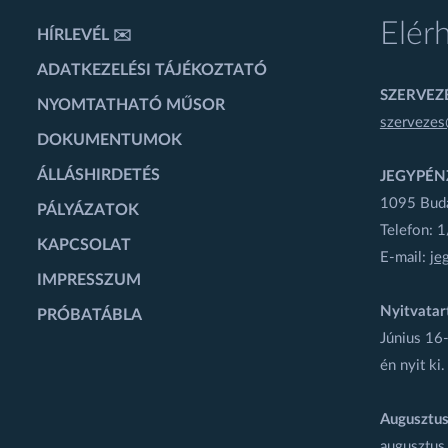
Elér
HÍRLEVÉL ✉️
ADATKEZELÉSI TÁJÉKOZTATÓ
SZERVEZÉ
NYOMTATHATÓ MŰSOR
szervezes
DOKUMENTUMOK
ÁLLÁSHIRDETÉS
JEGYPÉN
1095 Budap
PÁLYÁZATOK
Telefon: 
KAPCSOLAT
E-mail:
je
IMPRESSZUM
Nyitvatar
PRÓBATÁBLA
Június 16-
én nyit ki.
Augusztus
augusztus