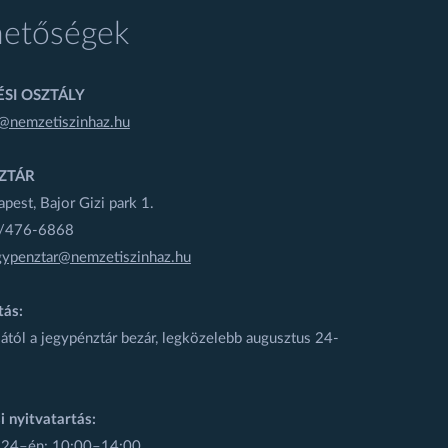
hetőségek
SI OSZTÁLY
@nemzetiszinhaz.hu
ZTÁR
est, Bajor Gizi park 1.
1/476-6868
gypenztar@nemzetiszinhaz.hu
tás:
ától a jegypénztár bezár, legközelebb augusztus 24-
i nyitvatartás:
 24–én: 10:00–14:00