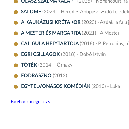
OLASZ SZALMAKALAP
(2025) - Nonancourt, fa
SALOME
(2024) - Heródes Antipász, zsidó fejede
A KAUKÁZUSI KRÉTAKÖR
(2023) - Azdak, a falu
A MESTER ÉS MARGARITA
(2021) - A Mester
CALIGULA HELYTARTÓJA
(2018) - P. Petronius, ró
EGRI CSILLAGOK
(2018) - Dobó István
TÓTÉK
(2014) - Őrnagy
FODRÁSZNŐ
(2013)
EGYFELVONÁSOS KOMÉDIÁK
(2013) - Luka
Facebook megosztás