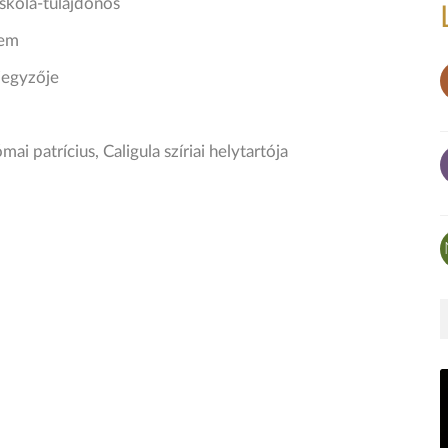
iskola-tulajdonos
lem
 jegyzője
mai patrícius, Caligula szíriai helytartója