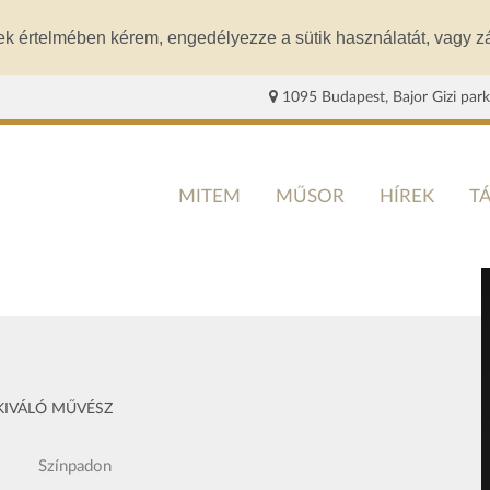
ek értelmében kérem, engedélyezze a sütik használatát, vagy zá
1095 Budapest, Bajor Gizi park
MITEM
MŰSOR
HÍREK
T
 KIVÁLÓ MŰVÉSZ
Színpadon