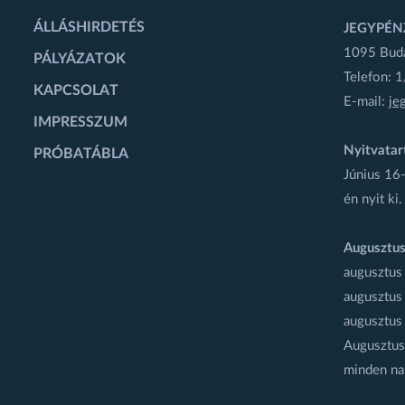
ÁLLÁSHIRDETÉS
JEGYPÉN
1095 Budap
PÁLYÁZATOK
Telefon: 
KAPCSOLAT
E-mail:
je
IMPRESSZUM
Nyitvatar
PRÓBATÁBLA
Június 16-
én nyit ki.
Augusztus
augusztus
augusztus
augusztus
Augusztus 
minden na