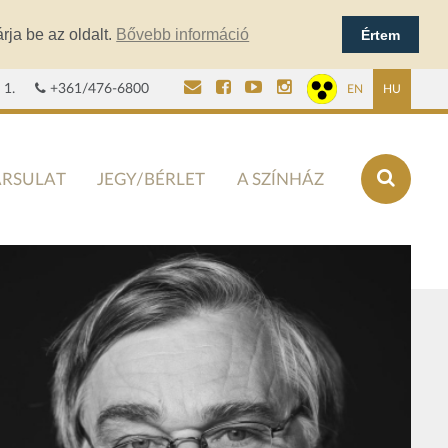
rja be az oldalt.
Bővebb információ
Értem
 1.
+361/476-6800
EN
HU
ÁRSULAT
JEGY/BÉRLET
A SZÍNHÁZ