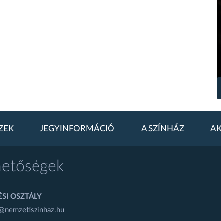
ZEK
JEGYINFORMÁCIÓ
A SZÍNHÁZ
AK
hetőségek
SI OSZTÁLY
@nemzetiszinhaz.hu