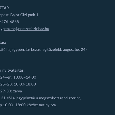
ZTÁR
est, Bajor Gizi park 1.
1/476-6868
gypenztar@nemzetiszinhaz.hu
tás:
ától a jegypénztár bezár, legközelebb augusztus 24-
i nyitvatartás:
 24–én: 10:00–14:00
 25–28: 10:00-18:00
 29-30: zárva
31-től a jegypénztár a megszokott rend szerint,
p 10:00–18:00 között tart nyitva.