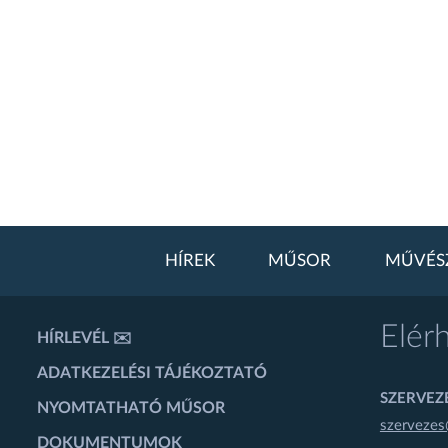
HÍREK
MŰSOR
MŰVÉS
Elér
HÍRLEVÉL ✉️
ADATKEZELÉSI TÁJÉKOZTATÓ
SZERVEZÉ
NYOMTATHATÓ MŰSOR
szervezes
DOKUMENTUMOK