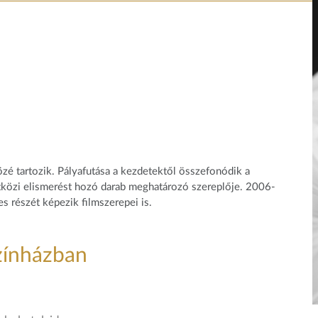
közé tartozik. Pályafutása a kezdetektől összefonódik a
tközi elismerést hozó darab meghatározó szereplője. 2006-
 részét képezik filmszerepei is.
zínházban