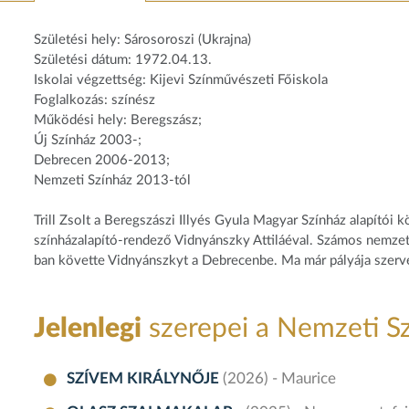
Születési hely: Sárosoroszi (Ukrajna)
Születési dátum: 1972.04.13.
Iskolai végzettség: Kijevi Színművészeti Főiskola
Foglalkozás: színész
Működési hely: Beregszász;
Új Színház 2003-;
Debrecen 2006-2013;
Nemzeti Színház 2013-tól
Trill Zsolt a Beregszászi Illyés Gyula Magyar Színház alapítói 
színházalapító-rendező Vidnyánszky Attiláéval. Számos nemze
ban követte Vidnyánszkyt a Debrecenbe. Ma már pályája szerves
Jelenlegi
szerepei a Nemzeti S
SZÍVEM KIRÁLYNŐJE
(2026) - Maurice