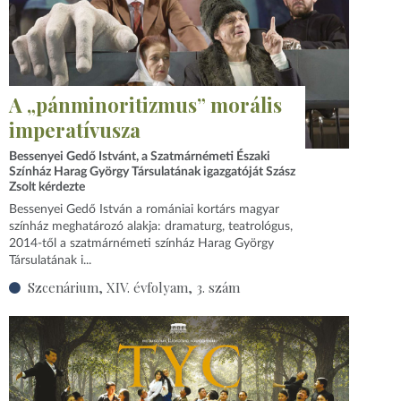
A „pánminoritizmus” morális
imperatívusza
Bessenyei Gedő Istvánt, a Szatmárnémeti Északi
Színház Harag György Társulatának igazgatóját Szász
Zsolt kérdezte
Bessenyei Gedő István a romániai kortárs magyar
színház meghatározó alakja: dramaturg, teatrológus,
2014‑től a szatmárnémeti színház Harag György
Társulatának i...
Szcenárium, XIV. évfolyam, 3. szám