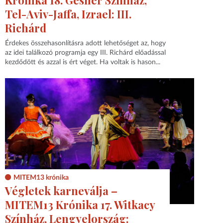
Krónika 18. Gesher Színház,
Tel-Aviv-Jaffa, Izrael: III.
Richárd
Érdekes összehasonlításra adott lehetőséget az, hogy
az idei találkozó programja egy III. Richárd előadással
kezdődött és azzal is ért véget. Ha voltak is hason...
MITEM13 krónika
Végletek karneválja –
MITEM13 Krónika 17. Witkacy
Színház, Lengyelország: