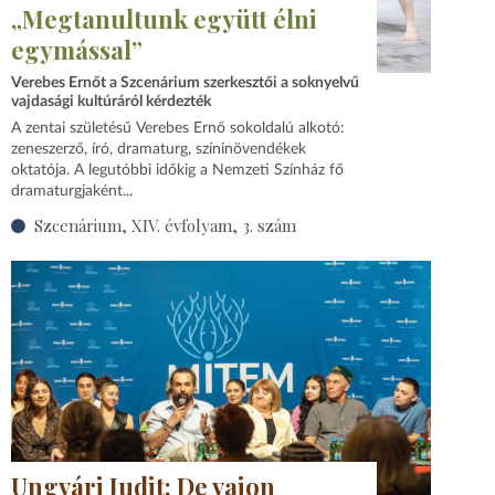
„Megtanultunk együtt élni
egymással”
Verebes Ernőt a Szcenárium szerkesztői a soknyelvű
vajdasági kultúráról kérdezték
A zentai születésű Verebes Ernő sokoldalú alkotó:
zeneszerző, író, dramaturg, színinövendékek
oktatója. A legutóbbi időkig a Nemzeti Színház fő
dramaturgjaként...
Szcenárium, XIV. évfolyam, 3. szám
Ungvári Judit: De vajon