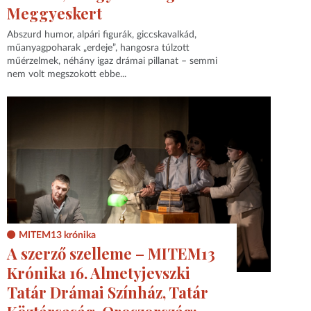
Meggyeskert
Abszurd humor, alpári figurák, giccskavalkád,
műanyagpoharak „erdeje”, hangosra túlzott
műérzelmek, néhány igaz drámai pillanat – semmi
nem volt megszokott ebbe...
MITEM13 krónika
A szerző szelleme – MITEM13
Krónika 16. Almetyjevszki
Tatár Drámai Színház, Tatár