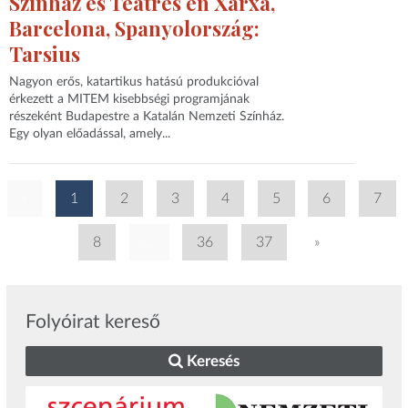
Színház és Teatres en Xarxa,
Barcelona, Spanyolország:
Tarsius
Nagyon erős, katartikus hatású produkcióval
érkezett a MITEM kisebbségi programjának
részeként Budapestre a Katalán Nemzeti Színház.
Egy olyan előadással, amely...
«
1
2
3
4
5
6
7
8
...
36
37
»
Folyóirat kereső
Keresés