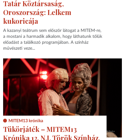
Tatár Köztársaság,
Oroszország: Lelkem
kukoricája
A kazanyi teátrum sem először látogat a MITEM-re,
a mostani a harmadik alkalom, hogy láthatunk tőlük
előadást a találkozó programjában. A színház
művészeti veze...
MITEM13 krónika
Tükörjáték – MITEM13
Krónika 12. N.I. Török Színház,