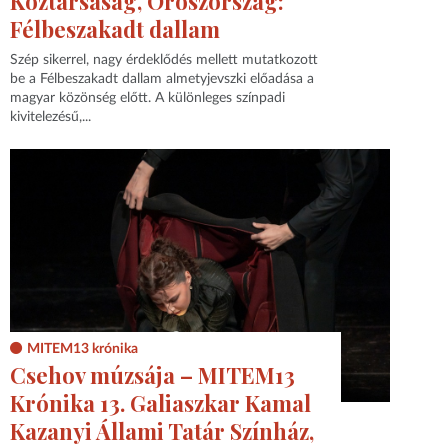
Köztársaság, Oroszország:
Félbeszakadt dallam
Szép sikerrel, nagy érdeklődés mellett mutatkozott
be a Félbeszakadt dallam almetyjevszki előadása a
magyar közönség előtt. A különleges színpadi
kivitelezésű,...
MITEM13 krónika
Csehov múzsája – MITEM13
Krónika 13. Galiaszkar Kamal
Kazanyi Állami Tatár Színház,