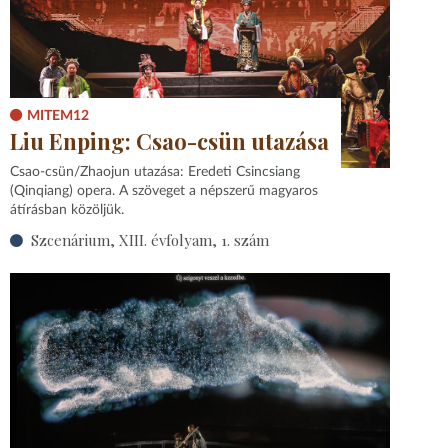
MITEM12
Liu Enping: Csao-csün utazása
Csao-csün/Zhaojun utazása: Eredeti Csincsiang
(Qinqiang) opera. A szöveget a népszerű magyaros
átírásban közöljük.
Szcenárium, XIII. évfolyam, 1. szám