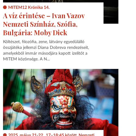
MITEM12 Krónika 14.
A víz érintése – Ivan Vazov
Nemzeti Színház, Szófia,
Bulgária: Moby Dick
Költészet, filozófia, zene, látvány egyedülálló
összjátéka jellemzi Diana Dobreva rendezéseit,
amelyekből immár másodjára kapott ízelítőt a
MITEM közönsége. A N...
2025. május 21-22., 17–18:45 között, Nemzeti