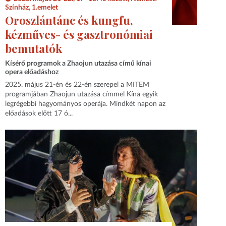
Színház, 1.emelet
Oroszlántánc és kungfu,
kézműves- és gasztronómiai
bemutatók
Kísérő programok a Zhaojun utazása című kínai
opera előadáshoz
2025. május 21-én és 22-én szerepel a MITEM
programjában Zhaojun utazása címmel Kína egyik
legrégebbi hagyományos operája. Mindkét napon az
előadások előtt 17 ó...