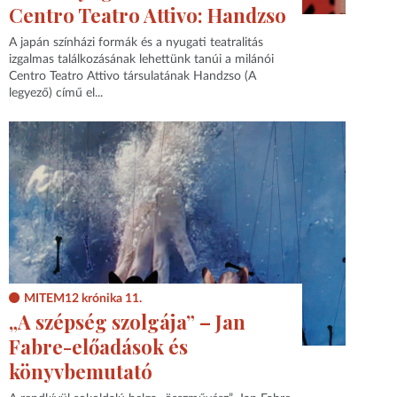
Centro Teatro Attivo: Handzso
A japán színházi formák és a nyugati teatralitás
izgalmas találkozásának lehettünk tanúi a milánói
Centro Teatro Attivo társulatának Handzso (A
legyező) című el...
MITEM12 krónika 11.
„A szépség szolgája” – Jan
Fabre-előadások és
könyvbemutató