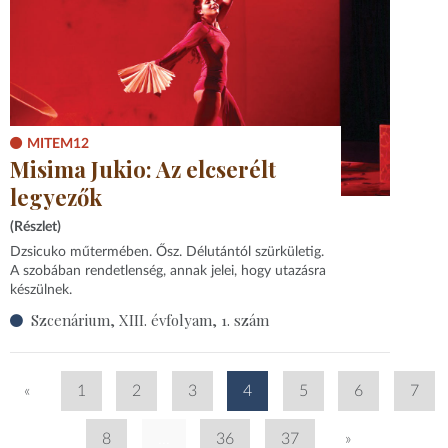
MITEM12
Misima Jukio: Az elcserélt
legyezők
(Részlet)
Dzsicuko műtermében. Ősz. Délutántól szürkületig.
A szobában rendetlenség, annak jelei, hogy utazásra
készülnek.
Szcenárium, XIII. évfolyam, 1. szám
«
1
2
3
4
5
6
7
8
...
36
37
»