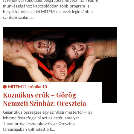
A rendkívül sokoldalú belga „összművész”, Jan Fabre
munkásságához kapcsolódóan több program is
helyet kapott az idei MITEM-en, ezek leginkább a
színházi szakma...
MITEM12 krónika 10.
Kozmikus erők – Görög
Nemzeti Színház: Oreszteia
Gigantikus összegzés egy színházi mestertől – így
lehetne összefoglalni azt az estét, amelyet
Theodórosz Terzopulosz és az Oreszteia
társaságában tölthetett a k...