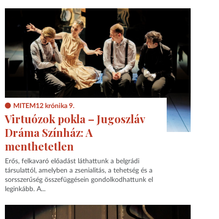
MITEM12 krónika 9.
Virtuózok pokla – Jugoszláv
Dráma Színház: A
menthetetlen
Erős, felkavaró előadást láthattunk a belgrádi
társulattól, amelyben a zsenialitás, a tehetség és a
sorsszerűség összefüggésein gondolkodhattunk el
leginkább. A...