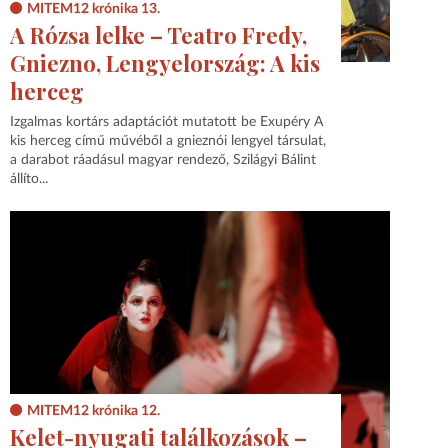
MITEM12 krónika 13.
A Rózsa lelke – Teatro Fredy,
Gniezno, Lengyelország: A kis
herceg
Izgalmas kortárs adaptációt mutatott be Exupéry A
kis herceg című művéből a gnieznói lengyel társulat,
a darabot ráadásul magyar rendező, Szilágyi Bálint
állíto...
MITEM12 krónika 12.
Kelet-nyugati találkozások –