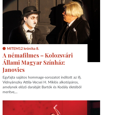
MITEM12 krónika 8.
A némafilmes – Kolozsvári
Állami Magyar Színház:
Janovics
Egyfajta sajátos hommage-sorozatot indított az ifj.
Vidnyánszky Attila-Vecsei H. Miklós alkotópáros,
amelynek előző darabját Bartók és Kodály életéből
merítve,...