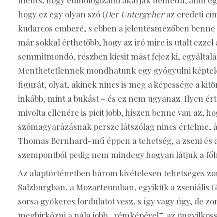
ments, hogy etimologizálni akarjak németül, amit egy
hogy ez egy olyan szó (
Der Untergeher
az eredeti cí
kudarcos emberé, s ebben a jelentésmezőben benne va
már sokkal érthetőbb, hogy az író mire is utalt ezze
semmitmondó, részben kicsit mást fejez ki, egyáltal
Menthetetlennek mondhatunk egy gyógyulni képtelen
figurát, olyat, akinek nincs is meg a képessége a ki
inkább, mint a bukást – és ez nem ugyanaz. Ilyen ér
mivolta ellenére is picit jobb, hiszen benne van az, ho
szómagyarázásnak persze látszólag nincs értelme, ám
Thomas Bernhard-mű éppen a tehetség, a zseni és a 
szempontból pedig nem mindegy hogyan látjuk a főh
Az alaptörténetben három kivételesen tehetséges zo
Salzburgban, a Mozarteumban, egyikük a zseniális Gl
sorsa gyökeres fordulatot vesz, s így vagy úgy, de zo
megbirkózni a nála jobb „rémképével”, az öngyilkoss