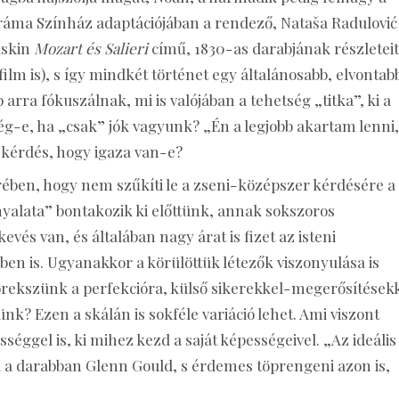
 Dráma Színház adaptációjában a rendező, Nataša Radulović
uskin
Mozart és Salieri
című, 1830-as darabjának részleteit
ilm is), s így mindkét történet egy általánosabb, elvontab
rra fókuszálnak, mi is valójában a tehetség „titka”, ki a
ég-e, ha „csak” jók vagyunk? „Én a legjobb akartam lenni,
kérdés, hogy igaza van-e?
ében, hogy nem szűkíti le a zseni-középszer kérdésére a
alata” bontakozik ki előttünk, annak sokszoros
evés van, és általában nagy árat is fizet az isteni
en is. Ugyanakkor a körülöttük létezők viszonyulása is
rekszünk a perfekcióra, külső sikerekkel-megerősítések
k? Ezen a skálán is sokféle variáció lehet. Ami viszont
séggel is, ki mihez kezd a saját képességeivel. „Az ideális
a a darabban Glenn Gould, s érdemes töprengeni azon is,