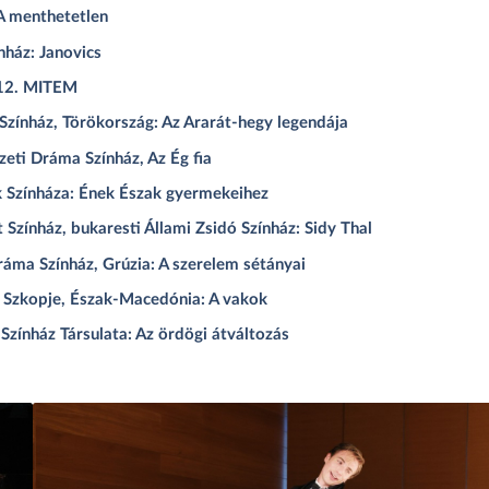
A menthetetlen
nház: Janovics
 12. MITEM
 Színház, Törökország: Az Ararát-hegy legendája
eti Dráma Színház, Az Ég fia
k Színháza: Ének Észak gyermekeihez
Színház, bukaresti Állami Zsidó Színház: Sidy Thal
áma Színház, Grúzia: A szerelem sétányai
, Szkopje, Észak-Macedónia: A vakok
ínház Társulata: Az ördögi átváltozás