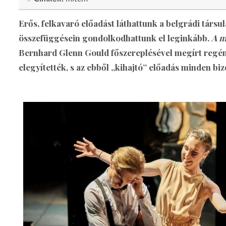
Erős, felkavaró előadást láthattunk a belgrádi társul
összefüggésein gondolkodhattunk el leginkább.
A m
Bernhard Glenn Gould főszereplésével megírt regén
elegyítették, s az ebből „kihajtó” előadás minden biz