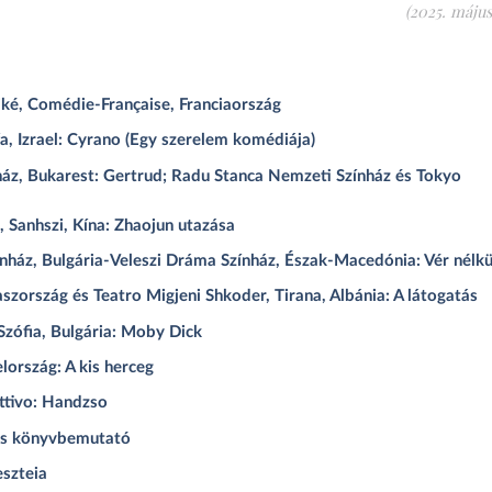
(2025. május 
iké, Comédie-Française, Franciaország
fa, Izrael: Cyrano (Egy szerelem komédiája)
ház, Bukarest: Gertrud; Radu Stanca Nemzeti Színház és Tokyo
, Sanhszi, Kína: Zhaojun utazása
nház, Bulgária-Veleszi Dráma Színház, Észak-Macedónia: Vér nélkü
szország és Teatro Migjeni Shkoder, Tirana, Albánia: A látogatás
Szófia, Bulgária: Moby Dick
lország: A kis herceg
ttivo: Handzso
 és könyvbemutató
szteia