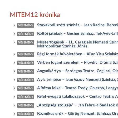
MITEM12 krónika
Szavakból szőtt színház – Jean Racine: Beren
VÉLEMÉNY
Költői játékok – Gesher Színház, Tel-Aviv-Jaf
VÉLEMÉNY
Mesterfogások – I.L. Caragiale Nemzeti Szín
VÉLEMÉNY
Metropolitan Színház: Jónás
Régi formák bűvöletében – Xi'an Yisu Színház
VÉLEMÉNY
Vérben fogant szerelem – Plovdivi Dráma Szí
VÉLEMÉNY
Angyalkártya – Sardegna Teatro, Cagliari, Ola
VÉLEMÉNY
A víz érintése – Ivan Vazov Nemzeti Színház, 
VÉLEMÉNY
A Rózsa lelke – Teatro Fredy, Gniezno, Lengye
VÉLEMÉNY
Kelet-nyugati találkozások – Centro Teatro A
VÉLEMÉNY
„A szépség szolgája” – Jan Fabre-előadások
VÉLEMÉNY
Kozmikus erők – Görög Nemzeti Színház: Ore
VÉLEMÉNY