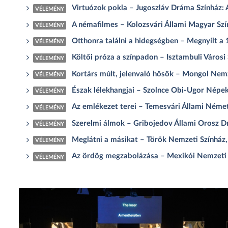
Virtuózok pokla – Jugoszláv Dráma Színház: 
VÉLEMÉNY
A némafilmes – Kolozsvári Állami Magyar Szí
VÉLEMÉNY
Otthonra találni a hidegségben – Megnyílt a
VÉLEMÉNY
Költői próza a színpadon – Isztambuli Városi
VÉLEMÉNY
Kortárs múlt, jelenvaló hősök – Mongol Nemz
VÉLEMÉNY
Észak lélekhangjai – Szolnce Obi-Ugor Népe
VÉLEMÉNY
Az emlékezet terei – Temesvári Állami Német 
VÉLEMÉNY
Szerelmi álmok – Gribojedov Állami Orosz Dr
VÉLEMÉNY
Meglátni a másikat – Török Nemzeti Színház
VÉLEMÉNY
Az ördög megzabolázása – Mexikói Nemzeti Sz
VÉLEMÉNY