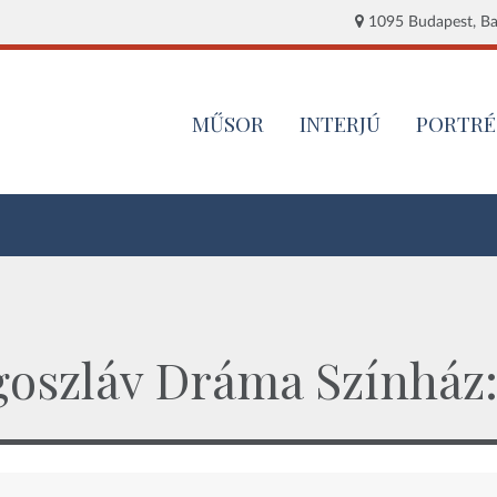
1095 Budapest, Baj
MŰSOR
INTERJÚ
PORTRÉ
ugoszláv Dráma Színház