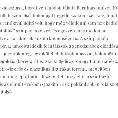
választása, hogy ilyen módon tálalta Bernhard művét. No
ott, hiszen első diplomáját hegedű szakon szerezte, tehát
 is rendkívül üdítő volt, hogy még véletlenül sem törekedte
ították” színpadi nyelvre, és egészen más módon, a
tve a karakterek közötti különbséget is. A színpadkép
gva, táncolva idézik fel a játszók a zenedarabok előadásá
 jelenítik meg, ugrókötéllel, fekvőtámasszal, különböző
oldás (koreográfus: Marta Bjelica). A négy fiatal színész
Petrović erős és plasztikus figurákat teremt, megejtően
nem meglepő, hadd idézzem fel, hogy ettől a színháztól
 az elmúlt években (Joakim Tasić például abban is játszott
utolsó.