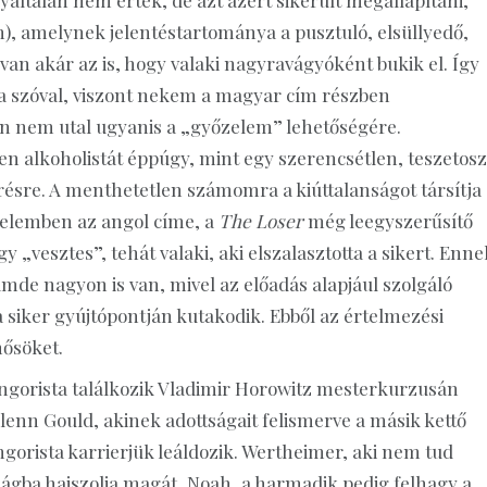
általán nem értek, de azt azért sikerült megállapítani,
m), amelynek jelentéstartománya a pusztuló, elsüllyedő,
n akár az is, hogy valaki nagyravágyóként bukik el. Így
l a szóval, viszont nekem a magyar cím részben
án nem utal ugyanis a „győzelem” lehetőségére.
 alkoholistát éppúgy, mint egy szerencsétlen, teszetos
törésre. A menthetetlen számomra a kiúttalanságot társítja
telemben az angol címe, a
The Loser
még leegyszerűsítő
gy „vesztes”, tehát valaki, aki elszalasztotta a sikert. Enne
de nagyon is van, mivel az előadás alapjául szolgáló
siker gyújtópontján kutakodik. Ebből az értelmezési
ősöket.
ngorista találkozik Vladimir Horowitz mesterkurzusán
enn Gould, akinek adottságait felismerve a másik kettő
ngorista karrierjük leáldozik. Wertheimer, aki nem tud
ágba hajszolja magát, Noah, a harmadik pedig felhagy a