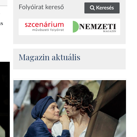
Folyóirat kereső
Keresés
g
as
Magazin aktuális