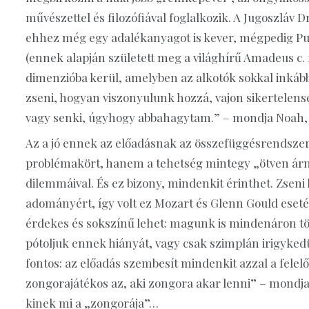
művészettel és filozófiával foglalkozik. A Jugoszláv
ehhez még egy adalékanyagot is kever, mégpedig P
(ennek alapján született meg a világhírű Amadeus c. f
dimenzióba kerül, amelyben az alkotók sokkal inkább a
zseni, hogyan viszonyulunk hozzá, vajon sikertelens
vagy senki, úgyhogy abbahagytam.” – mondja Noah, 
Az a jó ennek az előadásnak az összefüggésrendszer
problémakört, hanem a tehetség mintegy „ötven árny
dilemmáival. És ez bizony, mindenkit érinthet. Zseni k
adományért, így volt ez Mozart és Glenn Gould esetéb
érdekes és sokszínű lehet: magunk is mindenáron tö
pótoljuk ennek hiányát, vagy csak szimplán irigykedün
fontos: az előadás szembesít mindenkit azzal a felelős
zongorajátékos az, aki zongora akar lenni” – mondj
kinek mi a „zongorája”…