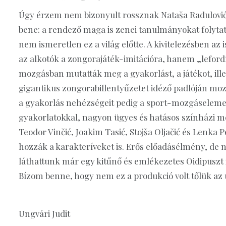
Úgy érzem nem bizonyult rossznak Nataša Radulović 
bene: a rendező maga is zenei tanulmányokat folytat
nem ismeretlen ez a világ előtte. A kivitelezésben az
az alkotók a zongorajáték-imitációra, hanem „leford
mozgásban mutatták meg a gyakorlást, a játékot, ille
gigantikus zongorabillentyűzetet idéző padlóján mozo
a gyakorlás nehézségeit pedig a sport-mozgáselemek
gyakorlatokkal, nagyon ügyes és hatásos színházi meg
Teodor Vinčić, Joakim Tasić, Stojša Oljačić és Lenka 
hozzák a karakteríveket is. Erős előadásélmény, de 
láthattunk már egy kitűnő és emlékezetes Oidipuszt is
Bízom benne, hogy nem ez a produkció volt tőlük az 
Ungvári Judit