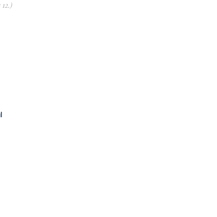
12.)
l