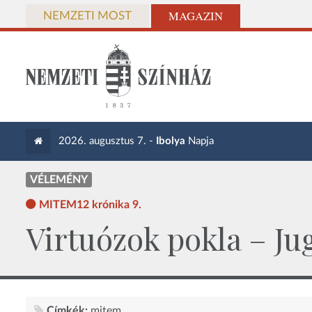
MAGAZIN
NEMZETI MOST
2026. augusztus 7. -
Ibolya
Napja
VÉLEMÉNY
MITEM12 krónika 9.
Virtuózok pokla – J
Címkék:
mitem