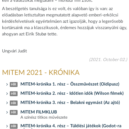
kell a válaszokat megtalálni – mondta Trill Zsolt.
A beszélgetés tanulsága is ez volt, és valóban így is van: az
előadásban letisztultan megmutatott alapvető emberi-erkölcsi
kérdésfelvetések egyértelműen azt igazolják, hogy a legerősebb
kortársaink ma a klasszikusok, érdemes hozzájuk visszanyúlni úgy,
ahogyan azt Eirik Stubø tette.
Ungvári Judit
(2021. October 02.)
MITEM 2021 - KRÓNIKA
MITEM-krónika 1. rész – Összművészet (Oidipusz)
HÍR
MITEM-krónika 2. rész - Időtlen idők (Wilson filmek)
HÍR
MITEM-krónika 3. rész – Belakni egymást (Az ajtó)
HÍR
MITEM FILMKLUB
HÍR
A színész titkos művészete
MITEM-krónika 4. rész – Túlélési játékok (Godot-ra
HÍR