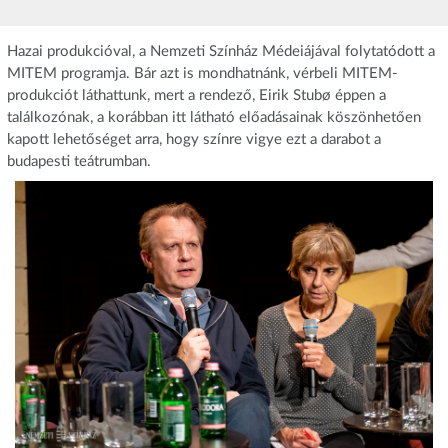
Hazai produkcióval, a Nemzeti Színház Médeiájával folytatódott a
MITEM programja. Bár azt is mondhatnánk, vérbeli MITEM-
produkciót láthattunk, mert a rendező, Eirik Stubø éppen a
találkozónak, a korábban itt látható előadásainak köszönhetően
kapott lehetőséget arra, hogy színre vigye ezt a darabot a
budapesti teátrumban.