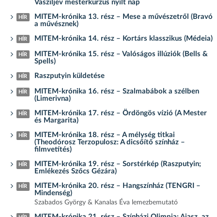
Vasziljev mesterkurzus nyílt nap
MITEM-krónika 13. rész – Mese a művészetről (Bravó
HÍR
a művésznek)
MITEM-krónika 14. rész – Kortárs klasszikus (Médeia)
HÍR
MITEM-krónika 15. rész – Valóságos illúziók (Bells &
HÍR
Spells)
Raszputyin küldetése
HÍR
MITEM-krónika 16. rész – Szalmabábok a szélben
HÍR
(Limerivna)
MITEM-krónika 17. rész – Ördöngös vízió (A Mester
HÍR
és Margarita)
MITEM-krónika 18. rész – A mélység titkai
HÍR
(Theodórosz Terzopulosz: A dicsőítő színház –
filmvetítés)
MITEM-krónika 19. rész – Sorstérkép (Raszputyin;
HÍR
Emlékezés Szőcs Gézára)
MITEM-krónika 20. rész – Hangszínház (TENGRI –
HÍR
Mindenség)
Szabados György & Kanalas Éva lemezbemutató
MITEM-krónika 21. rész – Színházi Olimpia; Aiasz, az