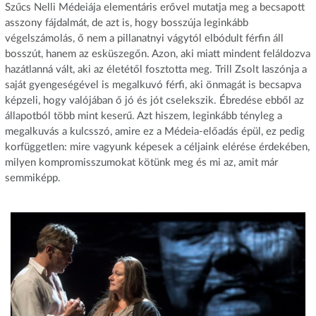
Szűcs Nelli Médeiája elementáris erővel mutatja meg a becsapott
asszony fájdalmát, de azt is, hogy bosszúja leginkább
végelszámolás, ő nem a pillanatnyi vágytól elbódult férfin áll
bosszút, hanem az esküszegőn. Azon, aki miatt mindent feláldozva
hazátlanná vált, aki az életétől fosztotta meg. Trill Zsolt Iaszónja a
saját gyengeségével is megalkuvó férfi, aki önmagát is becsapva
képzeli, hogy valójában ő jó és jót cselekszik. Ébredése ebből az
állapotból több mint keserű. Azt hiszem, leginkább tényleg a
megalkuvás a kulcsszó, amire ez a Médeia-előadás épül, ez pedig
korfüggetlen: mire vagyunk képesek a céljaink elérése érdekében,
milyen kompromisszumokat kötünk meg és mi az, amit már
semmiképp.