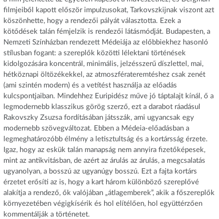
filmjeiből kapott először impulzusokat, Tarkovszkijnak viszont azt
köszönhette, hogy a rendezői pályát választotta. Ezek a
kötődések talán fémjelzik is rendezői látásmódját. Budapesten, a
Nemzeti Színházban rendezett Médeiája az előbbiekhez hasonló
stílusban fogant: a szereplők közötti lélektani történések
kidolgozására koncentrál, minimális, jelzésszerű díszlettel, mai,
hétköznapi öltözékekkel, az atmoszférateremtéshez csak zenét
(ami szintén modern) és a vetítést használja az előadás
kulcspontjaiban. Mindehhez Euripidész műve jó táptalajt kínál, ő a
legmodernebb klasszikus görög szerző, ezt a darabot ráadásul
Rakovszky Zsuzsa fordításában játsszák, ami ugyancsak egy
modernebb szövegváltozat. Ebben a Médeia-előadásban a
legmeghatározóbb élmény a letisztultság és a kortársság érzete.
Igaz, hogy az eskük talán manapság nem annyira fizetőképesek,
mint az antikvitásban, de azért az árulás az árulás, a megcsalatás
ugyanolyan, a bosszú az ugyanúgy bosszú. Ezt a fajta kortárs
érzetet erősíti az is, hogy a kart három különböző szereplővé
alakítja a rendező, ők valójában „átlagemberek”, akik a főszereplők
környezetében végigkísérik és hol elítélően, hol együttérzően
kommentálják a történetet.