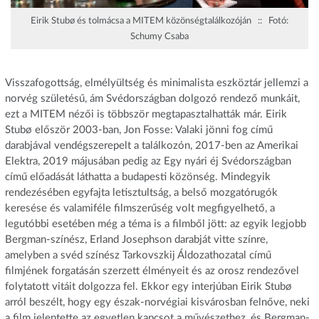
Eirik Stubø és tolmácsa a MITEM közönségtalálkozóján :: Fotó:
Schumy Csaba
Visszafogottság, elmélyültség és minimalista eszköztár jellemzi a
norvég születésű, ám Svédországban dolgozó rendező munkáit,
ezt a MITEM nézői is többször megtapasztalhatták már. Eirik
Stubø először 2003-ban, Jon Fosse: Valaki jönni fog című
darabjával vendégszerepelt a találkozón, 2017-ben az Amerikai
Elektra, 2019 májusában pedig az Egy nyári éj Svédországban
című előadását láthatta a budapesti közönség. Mindegyik
rendezésében egyfajta letisztultság, a belső mozgatórugók
keresése és valamiféle filmszerűség volt megfigyelhető, a
legutóbbi esetében még a téma is a filmből jött: az egyik legjobb
Bergman-színész, Erland Josephson darabját vitte színre,
amelyben a svéd színész Tarkovszkij Áldozathozatal című
filmjének forgatásán szerzett élményeit és az orosz rendezővel
folytatott vitáit dolgozza fel. Ekkor egy interjúban Eirik Stubø
arról beszélt, hogy egy észak-norvégiai kisvárosban felnőve, neki
a film jelentette az egyetlen kapcsot a művészethez, és Bergman-