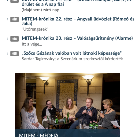
HÍR
őrület és a A nap fiai
(Majdnem) záró nap
MITEM-krónika 22. rész – Angyali üdvözlet (Rómeó és
HÍR
Júlia)
"Utórengések"
MITEM-krónika 23. rész – Valóságsűrítmény (Alarme)
HÍR
Itt a vége...
„Szőcs Gézának valóban volt látnoki képessége”
HÍR
Sardar Tagirovskyt a Szcenárium szerkesztői kérdezték
MITEM - MÉDEIA