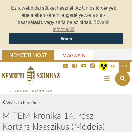
Ez a weboldal sütiket használ. Az Uniós törvények
értelmében kérem, engedélyezze a sütik
használatát, vagy zárja be az oldalt.
Bővebb
információ
Értem
MAGAZIN
NEMZETI MOST
EN
HU
Vissza a hírekhez
MITEM-krónika 14. rész –
Kortárs klasszikus (Médeia)