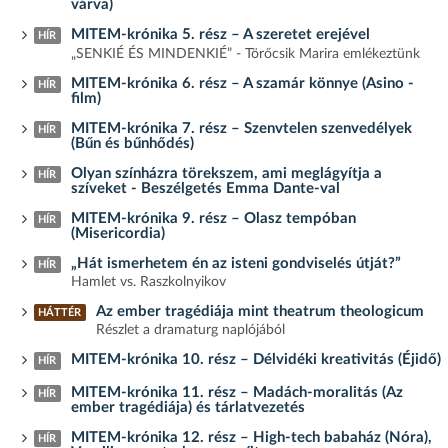
várva)
MITEM-krónika 5. rész – A szeretet erejével
HÍR
„SENKIÉ ÉS MINDENKIÉ” - Törőcsik Marira emlékeztünk
MITEM-krónika 6. rész – A szamár könnye (Asino -
HÍR
film)
MITEM-krónika 7. rész – Szenvtelen szenvedélyek
HÍR
(Bűn és bűnhődés)
Olyan színházra törekszem, ami meglágyítja a
HÍR
szíveket - Beszélgetés Emma Dante-val
MITEM-krónika 9. rész – Olasz tempóban
HÍR
(Misericordia)
„Hát ismerhetem én az isteni gondviselés útját?”
HÍR
Hamlet vs. Raszkolnyikov
Az ember tragédiája mint theatrum theologicum
HÁTTÉR
Részlet a dramaturg naplójából
MITEM-krónika 10. rész – Délvidéki kreativitás (Éjidő)
HÍR
MITEM-krónika 11. rész – Madách-moralitás (Az
HÍR
ember tragédiája) és tárlatvezetés
MITEM-krónika 12. rész – High-tech babaház (Nóra),
HÍR