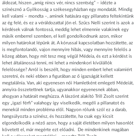
áldozat, hiszen „amíg nincs vér, nincs szentség” – idézte a
színésznő a Gyilkosság a székesegyházban egy mondatát. Mindig
kell valami – mondta –, aminek hatására egy pillanatra feltekintünk
az ég felé, és ez a véráldozattal jön el. Szűcs Nelli szerint is azok a
kérdések válnak fontossá, meddig lehet elmennie valakinek egy
másik emberrel szemben, el kell gondolkodnunk azon, mikor
milyen határokat lépünk át. A kórussal kapcsolatban hozzátette, az
is megfontolandó, vajon mennyire hibás, vagy mennyire felelős a
közeg abban, hogy mit tesz meg végül Médeia, és ezt a kérdést is
lehet általánossá tenni, mi lehet a mindenkori kívülállók
felelőssége? Arról is beszélt, hogy minden embert lehet valamiért
szeretni, és neki ebben a figurában az ő igazságát kellett
megtalálnia. Van, aki egyenesen női Hamletként emlegeti Médeiát,
annyira összetettnek tartja, ugyanakkor egyenesnek abban,
ahogyan a határait meghúzza. A Iászónt alakító Trill Zsolt szerint
egy „igazi férfi” valahogy így viselkedik, megéli a pillanatot és
menekül minden probléma elől. Nagyon rólunk szól ez a darab,
hangsúlyozta a színész, és hozzátette, ha csak egy kicsit
elgondolkodik a néző azon, hogy a saját életében milyen hasonlót
követett el, már megérte ezt előadni. De mindenkinek magában