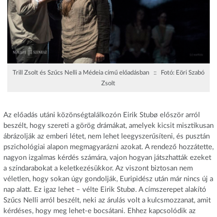
Trill Zsolt és Szűcs Nelli a Médeia című előadásban :: Fotó: Eöri Szabó
Zsolt
Az előadás utáni közönségtalálkozón Eirik Stubø először arról
beszélt, hogy szereti a görög drámákat, amelyek kicsit misztikusan
ábrázolják az emberi létet, nem lehet leegyszerűsíteni, és pusztán
pszichológiai alapon megmagyarázni azokat. A rendező hozzátette,
nagyon izgalmas kérdés számára, vajon hogyan játszhatták ezeket
a színdarabokat a keletkezésükkor. Az viszont biztosan nem
véletlen, hogy sokan úgy gondolják, Euripidész után már nincs új a
nap alatt. Ez igaz lehet – vélte Eirik Stubø. A címszerepet alakító
Szűcs Nelli arról beszélt, neki az árulás volt a kulcsmozzanat, amit
kérdéses, hogy meg lehet-e bocsátani. Ehhez kapcsolódik az