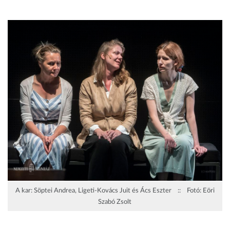
A kar: Söptei Andrea, Ligeti-Kovács Juit és Ács Eszter :: Fotó: Eöri
Szabó Zsolt