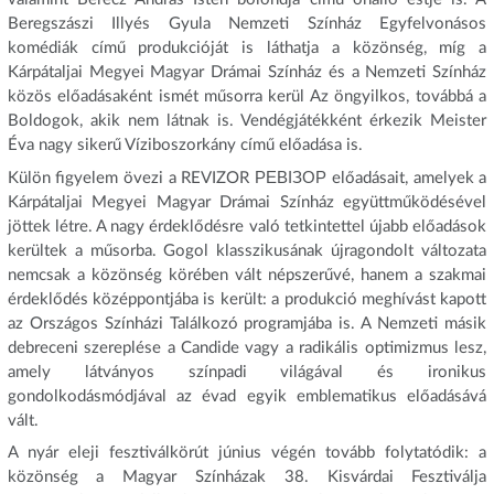
Beregszászi Illyés Gyula Nemzeti Színház Egyfelvonásos
komédiák című produkcióját is láthatja a közönség, míg a
Kárpátaljai Megyei Magyar Drámai Színház és a Nemzeti Színház
közös előadásaként ismét műsorra kerül Az öngyilkos, továbbá a
Boldogok, akik nem látnak is. Vendégjátékként érkezik Meister
Éva nagy sikerű Víziboszorkány című előadása is.
Külön figyelem övezi a REVIZOR РЕВІЗОР előadásait, amelyek a
Kárpátaljai Megyei Magyar Drámai Színház együttműködésével
jöttek létre. A nagy érdeklődésre való tetkintettel újabb előadások
kerültek a műsorba. Gogol klasszikusának újragondolt változata
nemcsak a közönség körében vált népszerűvé, hanem a szakmai
érdeklődés középpontjába is került: a produkció meghívást kapott
az Országos Színházi Találkozó programjába is. A Nemzeti másik
debreceni szereplése a Candide vagy a radikális optimizmus lesz,
amely látványos színpadi világával és ironikus
gondolkodásmódjával az évad egyik emblematikus előadásává
vált.
A nyár eleji fesztiválkörút június végén tovább folytatódik: a
közönség a Magyar Színházak 38. Kisvárdai Fesztiválja