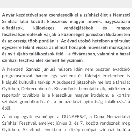
A nyár kezdetével sem csendesedik el a színházi élet a Nemzeti
Színház falai között: klasszikus magyar művek, nagyszabású
előadások, különleges vendégjátékok és rangos
fesztiválszereplések várják a közönséget júniusban Budapesten
és az ország több pontján is. Az évad utolsó heteiben a társulat
egyszerre tekint vissza az elmúlt hónapok művészeti munkájára
és nyit újabb találkozások felé – a fővárosban, valamint a hazai
színházi fesztiválélet kiemelt helyszínein.
A Nemzeti Színház júniusi műsora idén nem pusztán évadzáró
programsorozat, hanem egy szellemi és földrajzi értelemben is
kitáguló kulturális térkép. A budapesti játszóhely mellett a társulat
Győrben, Debrecenben és Kisvárdán is bemutatkozik, miközben a
repertoár továbbra is a klasszikus magyar irodalom, a kortárs
színházi gondolkodás és a nemzetközi nyitottság találkozására
épül.
A hónap egyik eseménye a DUNAFESzT, a Duna Nemzetközi
Színházi Fesztivál, amelyet június 3. és 7. között rendeznek meg
Győrben. Az elmúlt években a közép-európai színházi kultúra