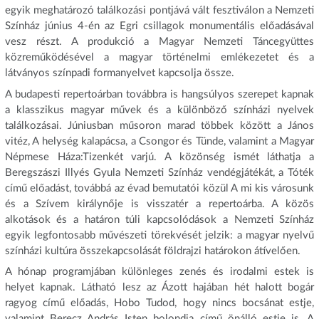
egyik meghatározó találkozási pontjává vált fesztiválon a Nemzeti
Színház június 4-én az Egri csillagok monumentális előadásával
vesz részt. A produkció a Magyar Nemzeti Táncegyüttes
közreműködésével a magyar történelmi emlékezetet és a
látványos színpadi formanyelvet kapcsolja össze.
A budapesti repertoárban továbbra is hangsúlyos szerepet kapnak
a klasszikus magyar művek és a különböző színházi nyelvek
találkozásai. Júniusban műsoron marad többek között a János
vitéz, A helység kalapácsa, a Csongor és Tünde, valamint a Magyar
Népmese Háza:Tizenkét varjú. A közönség ismét láthatja a
Beregszászi Illyés Gyula Nemzeti Színház vendégjátékát, a Tóték
című előadást, továbbá az évad bemutatói közül A mi kis városunk
és a Szívem királynője is visszatér a repertoárba. A közös
alkotások és a határon túli kapcsolódások a Nemzeti Színház
egyik legfontosabb művészeti törekvését jelzik: a magyar nyelvű
színházi kultúra összekapcsolását földrajzi határokon átívelően.
A hónap programjában különleges zenés és irodalmi estek is
helyet kapnak. Látható lesz az Ázott hajában hét halott bogár
ragyog című előadás, Hobo Tudod, hogy nincs bocsánat estje,
valamint Berecz András Isten bolondja című önálló estje is. A