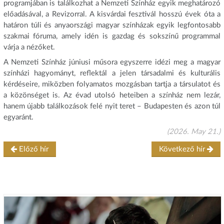
programjában is találkozhat a Nemzeti Színház egyik meghatározó
előadásával, a Revizorral. A kisvárdai fesztivál hosszú évek óta a
határon túli és anyaországi magyar színházak egyik legfontosabb
szakmai fóruma, amely idén is gazdag és sokszínű programmal
várja a nézőket.
A Nemzeti Színház júniusi műsora egyszerre idézi meg a magyar
színházi hagyományt, reflektál a jelen társadalmi és kulturális
kérdéseire, miközben folyamatos mozgásban tartja a társulatot és
a közönséget is. Az évad utolsó heteiben a színház nem lezár,
hanem újabb találkozások felé nyit teret – Budapesten és azon túl
egyaránt.
(2026. May 21.)
Előző hír
Következő hír