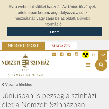
Ez a weboldal sütiket használ. Az Uniós törvények
értelmében kérem, engedélyezze a sütik
használatát, vagy zárja be az oldalt.
Bővebb
információ
Értem
MAGAZIN
NEMZETI MOST
EN
HU
Vissza a hírekhez
Júniusban is pezseg a színházi
élet a Nemzeti Színházban