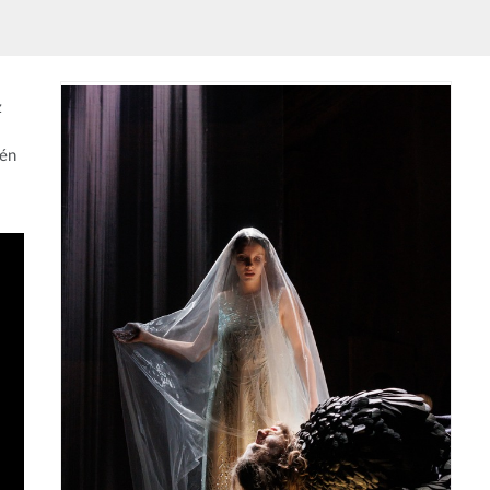
z
gén