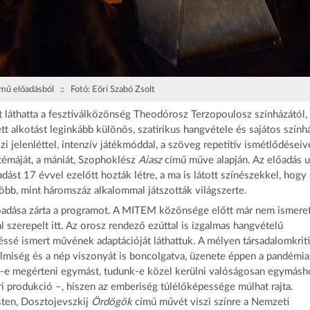
ímű előadásból :: Fotó: Eöri Szabó Zsolt
t láthatta a fesztiválközönség Theodórosz Terzopoulosz színházától,
tt alkotást leginkább különös, szatirikus hangvétele és sajátos szính
i jelenléttel, intenzív játékmóddal, a szöveg repetitív ismétlődéseiv
témáját, a mániát, Szophoklész
Aiasz
című műve alapján. Az előadás u
st 17 évvel ezelőtt hozták létre, a ma is látott színészekkel, hogy 
több, mint háromszáz alkalommal játszották világszerte.
lőadása zárta a programot. A MITEM közönsége előtt már nem ismere
 szerepelt itt. Az orosz rendező ezúttal is izgalmas hangvételű
ssé ismert művének adaptációját láthattuk. A mélyen társadalomkriti
rtelmiség és a nép viszonyát is boncolgatva, üzenete éppen a pandémia
k-e megérteni egymást, tudunk-e közel kerülni valóságosan egymásh
ri produkció –, hiszen az emberiség túlélőképessége múlhat rajta.
ten, Dosztojevszkij
Ördögök
című művét viszi színre a Nemzeti