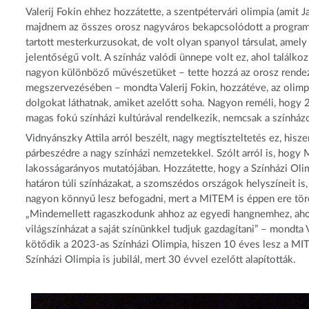
Valerij Fokin ehhez hozzátette, a szentpétervári olimpia (ami
majdnem az összes orosz nagyváros bekapcsolódott a programo
tartott mesterkurzusokat, de volt olyan spanyol társulat, amely
jelentőségű volt. A színház valódi ünnepe volt ez, ahol talál
nagyon különböző művészetüket – tette hozzá az orosz rendez
megszervezésében – mondta Valerij Fokin, hozzátéve, az olim
dolgokat láthatnak, amiket azelőtt soha. Nagyon reméli, hogy
magas fokú színházi kultúrával rendelkezik, nemcsak a színhá
Vidnyánszky Attila arról beszélt, nagy megtiszteltetés ez, hisz
párbeszédre a nagy színházi nemzetekkel. Szólt arról is, hogy 
lakosságarányos mutatójában. Hozzátette, hogy a Színházi Oli
határon túli színházakat, a szomszédos országok helyszíneit is
nagyon könnyű lesz befogadni, mert a MITEM is éppen ere törek
„Mindemellett ragaszkodunk ahhoz az egyedi hangnemhez, ahogy
világszínházat a saját színünkkel tudjuk gazdagítani” – mondta
kötődik a 2023-as Színházi Olimpia, hiszen 10 éves lesz a M
Színházi Olimpia is jubilál, mert 30 évvel ezelőtt alapították.