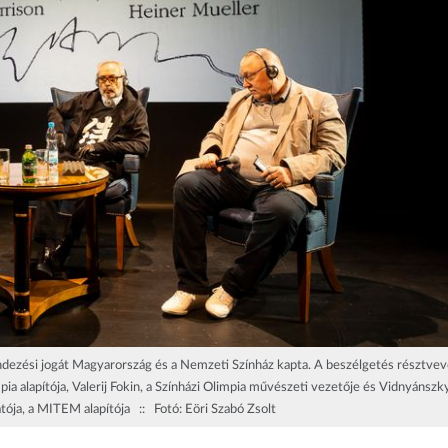
ndezési jogát Magyarország és a Nemzeti Színház kapta. A beszélgetés résztvev
 alapítója, Valerij Fokin, a Színházi Olimpia művészeti vezetője és Vidnyánszk
tója, a MITEM alapítója :: Fotó: Eöri Szabó Zsolt