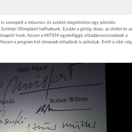
 is szerepelt a műsoron, és ezeket megelőzően egy jelentős
 Színházi Olimpiáról hallhattunk. Ezután a görög
Aiasz, az őrület
és a
árónapról írunk, hiszen a MITEM egybefüggő előadásssorozatának a
iszen a program két elmaradt előadását is pótoljuk. Erről a cikk vé