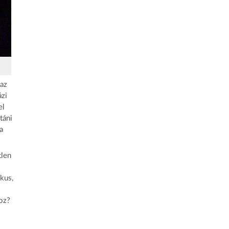
 az
ázi
el
táni
a
tlen
kus,
oz?