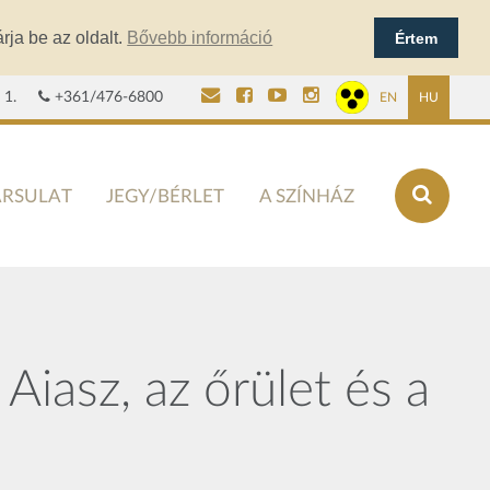
rja be az oldalt.
Bővebb információ
Értem
 1.
+361/476-6800
EN
HU
ÁRSULAT
JEGY/BÉRLET
A SZÍNHÁZ
Aiasz, az őrület és a