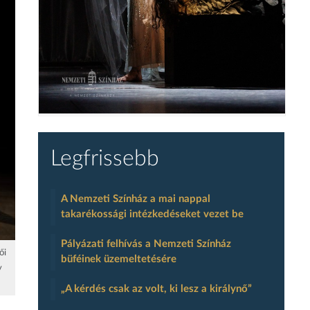
Legfrissebb
A Nemzeti Színház a mai nappal
takarékossági intézkedéseket vezet be
Pályázati felhívás a Nemzeti Színház
ői
büféinek üzemeltetésére
y
„A kérdés csak az volt, ki lesz a királynő”