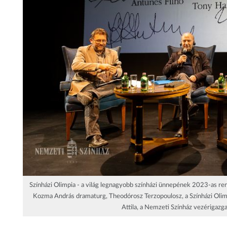
Színházi Olimpia - a világ legnagyobb színházi ünnepének 2023-as re
Kozma András dramaturg, Theodórosz Terzopoulosz, a Színházi Olimpia
Attila, a Nemzeti Színház vezérigazga