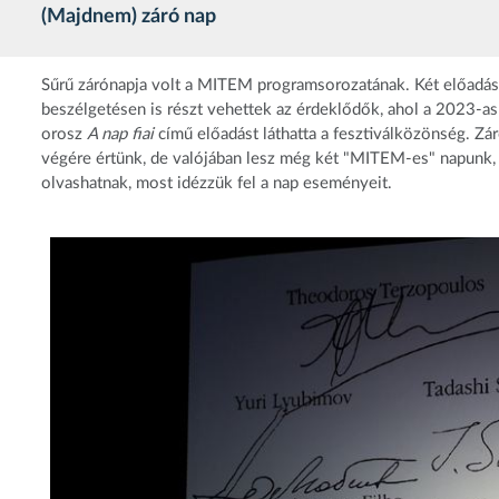
(Majdnem) záró nap
Sűrű zárónapja volt a MITEM programsorozatának. Két előadás
beszélgetésen is részt vehettek az érdeklődők, ahol a 2023-as
orosz
A nap fiai
című előadást láthatta a fesztiválközönség. Z
végére értünk, de valójában lesz még két "MITEM-es" napunk, h
olvashatnak, most idézzük fel a nap eseményeit.