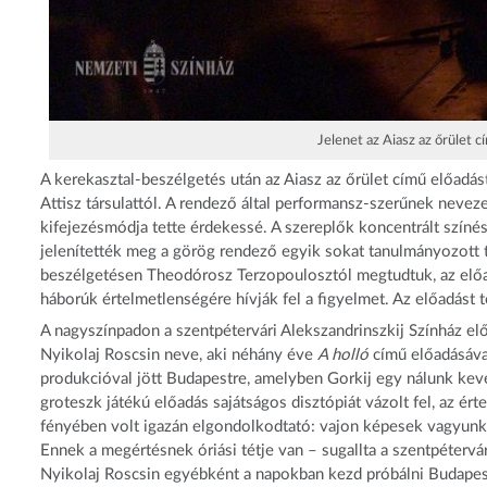
Jelenet az Aiasz az őrület c
A kerekasztal-beszélgetés után az Aiasz az őrület című előadás
Attisz társulattól. A rendező által performansz-szerűnek neveze
kifejezésmódja tette érdekessé. A szereplők koncentrált színész
jelenítették meg a görög rendező egyik sokat tanulmányozott 
beszélgetésen Theodórosz Terzopoulosztól megtudtuk, az előadá
háborúk értelmetlenségére hívják fel a figyelmet. Az előadást 
A nagyszínpadon a szentpétervári Alekszandrinszkij Színház e
Nyikolaj Roscsin neve, aki néhány éve
A holló
című előadásával
produkcióval jött Budapestre, amelyben Gorkij egy nálunk kevé
groteszk játékú előadás sajátságos disztópiát vázolt fel, az é
fényében volt igazán elgondolkodtató: vajon képesek vagyun
Ennek a megértésnek óriási tétje van – sugallta a szentpétervá
Nyikolaj Roscsin egyébként a napokban kezd próbálni Budapes