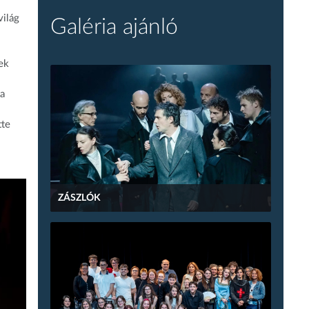
világ
Galéria ajánló
.
ek
 a
tte
ZÁSZLÓK