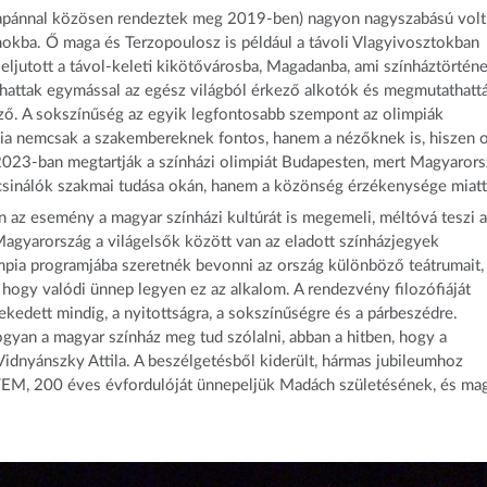
t Japánnal közösen rendeztek meg 2019-ben) nagyon nagyszabású volt
kba. Ő maga és Terzopoulosz is például a távoli Vlagyivosztokban
 eljutott a távol-keleti kikötővárosba, Magadanba, ami színháztörtén
kozhattak egymással az egész világból érkező alkotók és megmutathatt
ő. A sokszínűség az egyik legfontosabb szempont az olimpiák
pia nemcsak a szakembereknek fontos, hanem a nézőknek is, hiszen 
 2023-ban megtartják a színházi olimpiát Budapesten, mert Magyaror
zcsinálók szakmai tudása okán, hanem a közönség érzékenysége miatt 
en az esemény a magyar színházi kultúrát is megemeli, méltóvá teszi a
Magyarország a világelsők között van az eladott színházjegyek
mpia programjába szeretnék bevonni az ország különböző teátrumait,
, hogy valódi ünnep legyen ez az alkalom. A rendezvény filozófiáját
edett mindig, a nyitottságra, a sokszínűségre és a párbeszédre.
an a magyar színház meg tud szólalni, abban a hitben, hogy a
 Vidnyánszky Attila. A beszélgetésből kiderült, hármas jubileumhoz
ITEM, 200 éves évfordulóját ünnepeljük Madách születésének, és ma