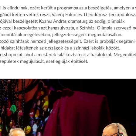
is elindulnak, ezért került a programba az a beszélgetés, amelyen a 
ából ketten vettek részt, Valerij Fokin és Theodórosz Terzopoulosz
tójával beszélgetett Kozma András dramaturg az eddigi olimpiák
z ezzel kapcsolatban azt hangsúlyozta, a Színházi Olimpia szervezőin
 identitásuk megélésében, jellegzetességeik megmutatásában.
ző színházak nemzeti jellegzetességeit. Ezért is próbálják segíteni
akat létesítenek az országok és a színházi iskolák között.
kshopokat, ahol a mesterek találkozhatnak a fiatalokkal. Megemlíte
zépületek megújulását, esetleg újak építését.