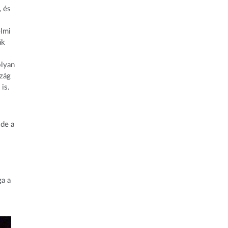
, és
elmi
ák
olyan
szág
is.
 de a
ga a