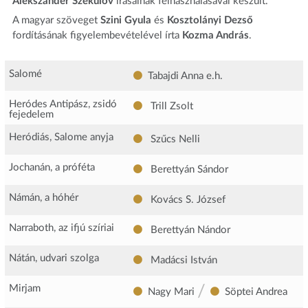
Alekszander Szekulov
írásainak felhasználásával készült.
A magyar szöveget
Szini Gyula
és
Kosztolányi Dezső
fordításának figyelembevételével írta
Kozma András
.
Salomé
Tabajdi Anna
e.h.
Heródes Antipász, zsidó
Trill Zsolt
fejedelem
Heródiás, Salome anyja
Szűcs Nelli
Jochanán, a próféta
Berettyán Sándor
Námán, a hóhér
Kovács S. József
Narraboth, az ifjú szíriai
Berettyán Nándor
Nátán, udvari szolga
Madácsi István
/
Mirjam
Nagy Mari
Söptei Andrea