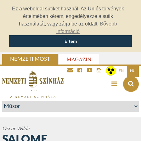
Ez a weboldal sütiket használ. Az Uniós törvények
értelmében kérem, engedélyezze a sütik
használatát, vagy zárja be az oldalt.
Bővebb
információ
Értem
MAGAZIN
NEMZETI MOST
EN
HU
Oscar Wilde
SALOME