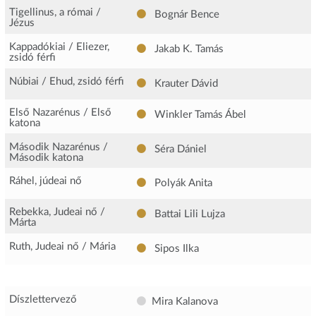
Tigellinus, a római /
Bognár Bence
Jézus
Kappadókiai / Eliezer,
Jakab K. Tamás
zsidó férfi
Núbiai / Ehud, zsidó férfi
Krauter Dávid
Első Nazarénus / Első
Winkler Tamás Ábel
katona
Második Nazarénus /
Séra Dániel
Második katona
Ráhel, júdeai nő
Polyák Anita
Rebekka, Judeai nő /
Battai Lili Lujza
Márta
Ruth, Judeai nő / Mária
Sipos Ilka
Díszlettervező
Mira Kalanova