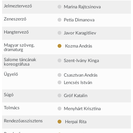
Jelmeztervező
Marina Rajtcsinova
Zeneszerző
Petia Dimanova
Hangtervező
Javor Karagitliev
Magyar szöveg,
Kozma András
dramaturg
Salome táncának
Szent-Ivány Kinga
koreográfusa
Ügyelő
Csasztvan András
Lencsés István
Súgó
Gróf Katalin
Tolmács
Menyhárt Krisztina
Rendezőasszisztens
Herpai Rita