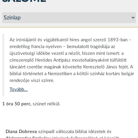
Az iróniájáról és vígjátékairól híres angol szerző 1893-ban –
eredetileg francia nyelven – bemutatott tragédiája az
újszövetségi időkbe vezeti a nézőt, hiszen mint ismert: a
címszereplő Heródes Antipász mostohalányaként túlfűtött
táncáért cserébe magának követelte Keresztelő János fejét. A
bibliai történetet a Nemzetiben a költői színház kortárs bolgár
rendezője viszi színre.
Tovább...
1 óra 50 perc
, szünet nélkül.
Diana Dobreva
színpadi változata bibliai idézetek és