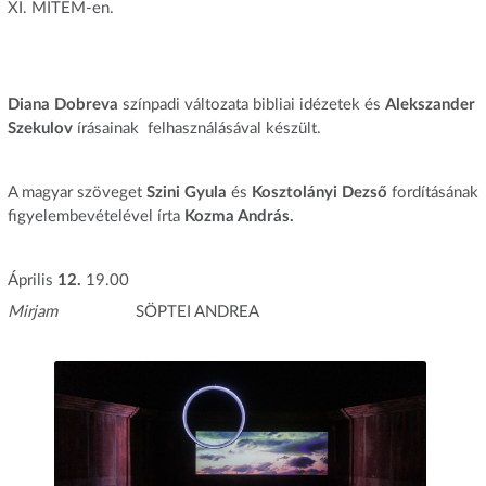
XI. MITEM-en.
Diana Dobreva
színpadi változata bibliai idézetek és
Alekszander
Szekulov
írásainak felhasználásával készült.
A magyar szöveget
Szini Gyula
és
Kosztolányi Dezső
fordításának
figyelembevételével írta
Kozma András.
Április
12.
19.00
Mirjam
SÖPTEI ANDREA