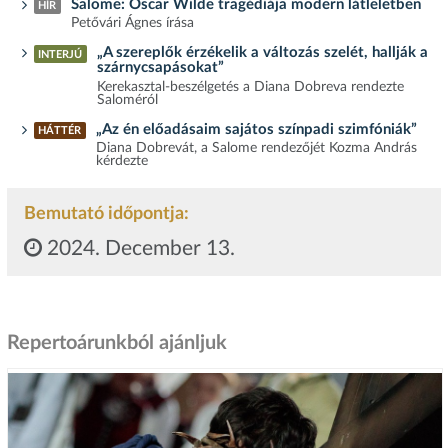
Salome: Oscar Wilde tragédiája modern látleletben
HÍR
Petővári Ágnes írása
„A szereplők érzékelik a változás szelét, hallják a
INTERJÚ
szárnycsapásokat”
Kerekasztal-beszélgetés a Diana Dobreva rendezte
Saloméról
„Az én előadásaim sajátos színpadi szimfóniák”
HÁTTÉR
Diana Dobrevát, a Salome rendezőjét Kozma András
kérdezte
Bemutató időpontja:
2024. December 13.
Repertoárunkból ajánljuk