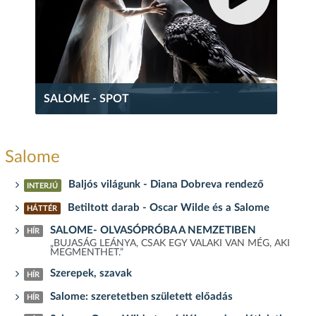
SALOME - SPOT
Salome
Baljós világunk - Diana Dobreva rendező
INTERJÚ
Betiltott darab - Oscar Wilde és a Salome
HÁTTÉR
SALOME- OLVASÓPRÓBA A NEMZETIBEN
HÍR
„BUJASÁG LEÁNYA, CSAK EGY VALAKI VAN MÉG, AKI
MEGMENTHET.”
Szerepek, szavak
HÍR
Salome: szeretetben született előadás
HÍR