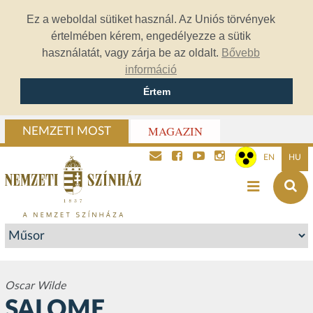
Ez a weboldal sütiket használ. Az Uniós törvények
értelmében kérem, engedélyezze a sütik
használatát, vagy zárja be az oldalt.
Bővebb
információ
Értem
MAGAZIN
NEMZETI MOST
EN
HU
Oscar Wilde
SALOME