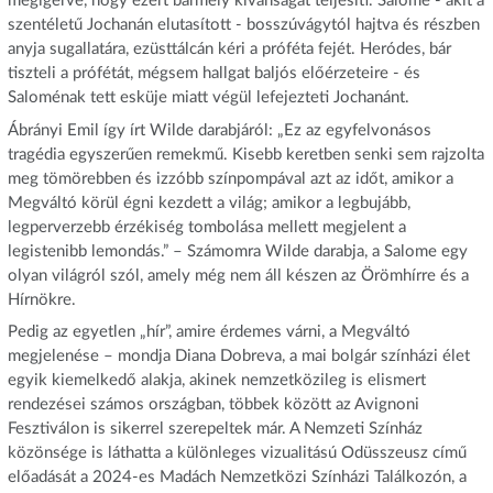
megígérve, hogy ezért bármely kívánságát teljesíti. Salome - akit a
szentéletű Jochanán elutasított - bosszúvágytól hajtva és részben
anyja sugallatára, ezüsttálcán kéri a próféta fejét. Heródes, bár
tiszteli a prófétát, mégsem hallgat baljós előérzeteire - és
Saloménak tett esküje miatt végül lefejezteti Jochanánt.
Ábrányi Emil így írt Wilde darabjáról: „Ez az egyfelvonásos
tragédia egyszerűen remekmű. Kisebb keretben senki sem rajzolta
meg tömörebben és izzóbb színpompával azt az időt, amikor a
Megváltó körül égni kezdett a világ; amikor a legbujább,
legperverzebb érzékiség tombolása mellett megjelent a
legistenibb lemondás.” – Számomra Wilde darabja, a Salome egy
olyan világról szól, amely még nem áll készen az Örömhírre és a
Hírnökre.
Pedig az egyetlen „hír”, amire érdemes várni, a Megváltó
megjelenése – mondja Diana Dobreva, a mai bolgár színházi élet
egyik kiemelkedő alakja, akinek nemzetközileg is elismert
rendezései számos országban, többek között az Avignoni
Fesztiválon is sikerrel szerepeltek már. A Nemzeti Színház
közönsége is láthatta a különleges vizualitású Odüsszeusz című
előadását a 2024-es Madách Nemzetközi Színházi Találkozón, a