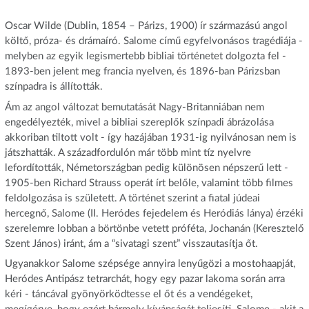
Oscar Wilde (Dublin, 1854 – Párizs, 1900) ír származású angol
költő, próza- és drámaíró. Salome című egyfelvonásos tragédiája -
melyben az egyik legismertebb bibliai történetet dolgozta fel -
1893-ben jelent meg francia nyelven, és 1896-ban Párizsban
színpadra is állították.
Ám az angol változat bemutatását Nagy-Britanniában nem
engedélyezték, mivel a bibliai szereplők színpadi ábrázolása
akkoriban tiltott volt - így hazájában 1931-ig nyilvánosan nem is
játszhatták. A századfordulón már több mint tíz nyelvre
lefordították, Németországban pedig különösen népszerű lett -
1905-ben Richard Strauss operát írt belőle, valamint több filmes
feldolgozása is született. A történet szerint a fiatal júdeai
hercegnő, Salome (II. Heródes fejedelem és Heródiás lánya) érzéki
szerelemre lobban a börtönbe vetett próféta, Jochanán (Keresztelő
Szent János) iránt, ám a “sivatagi szent” visszautasítja őt.
Ugyanakkor Salome szépsége annyira lenyűgözi a mostohaapját,
Heródes Antipász tetrarchát, hogy egy pazar lakoma során arra
kéri - táncával gyönyörködtesse el őt és a vendégeket,