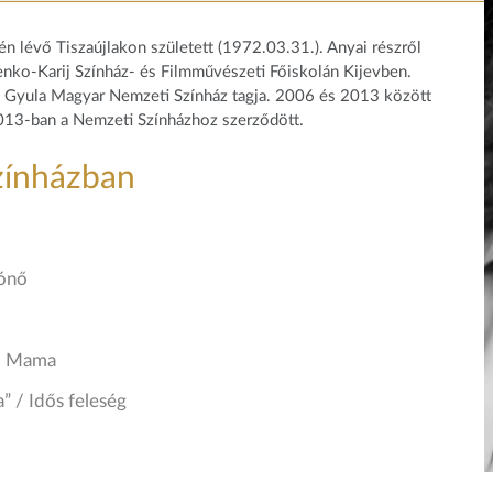
én lévő Tiszaújlakon született (1972.03.31.). Anyai részről
nko-Karij Színház- és Filmművészeti Főiskolán Kijevben.
yés Gyula Magyar Nemzeti Színház tagja. 2006 és 2013 között
2013-ban a Nemzeti Színházhoz szerződött.
zínházban
rónő
si Mama
” / Idős feleség