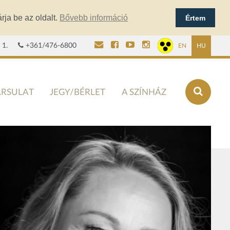
rja be az oldalt.
Bővebb információ
Értem
 1.
+361/476-6800
EN
HU
ÁRSULAT
JEGY/BÉRLET
A SZÍNHÁZ