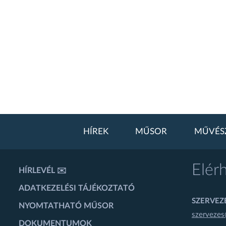
HÍREK
MŰSOR
MŰVÉS
Elér
HÍRLEVÉL ✉️
ADATKEZELÉSI TÁJÉKOZTATÓ
SZERVEZÉ
NYOMTATHATÓ MŰSOR
szervezes
DOKUMENTUMOK