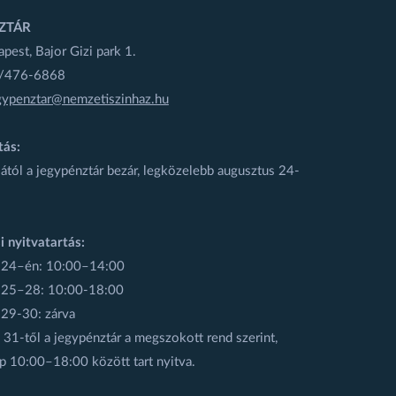
ZTÁR
est, Bajor Gizi park 1.
1/476-6868
gypenztar@nemzetiszinhaz.hu
tás:
ától a jegypénztár bezár, legközelebb augusztus 24-
i nyitvatartás:
 24–én: 10:00–14:00
 25–28: 10:00-18:00
 29-30: zárva
31-től a jegypénztár a megszokott rend szerint,
p 10:00–18:00 között tart nyitva.