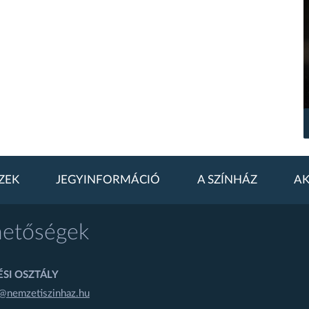
ZEK
JEGYINFORMÁCIÓ
A SZÍNHÁZ
AK
hetőségek
SI OSZTÁLY
@nemzetiszinhaz.hu