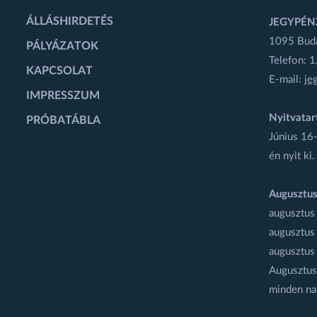
ÁLLÁSHIRDETÉS
JEGYPÉN
1095 Budap
PÁLYÁZATOK
Telefon: 
KAPCSOLAT
E-mail:
je
IMPRESSZUM
Nyitvatar
PRÓBATÁBLA
Június 16-
én nyit ki.
Augusztus
augusztus
augusztus
augusztus
Augusztus 
minden na