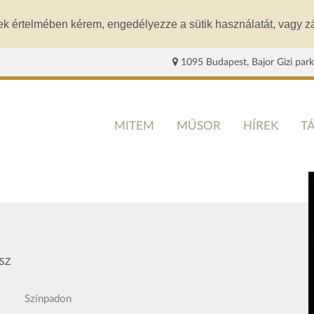
ek értelmében kérem, engedélyezze a sütik használatát, vagy zá
1095 Budapest, Bajor Gizi park
MITEM
MŰSOR
HÍREK
T
SZ
Színpadon