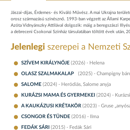
Jászai-díjas, Érdemes- és Kiváló Művész. A mai Ukrajna terület
orosz származású színésznő. 1993-ban végzett az Állami Karpe
Azóta Vidnyánszky Attilával dolgozik: máig a beregszászi Ill
a debreceni Csokonai Színház társulatában töltött évek után, 
Jelenlegi
szerepei a Nemzeti S
SZÍVEM KIRÁLYNŐJE
(2026) - Helena
OLASZ SZALMAKALAP
(2025) - Champigny bá
SALOME
(2024) - Heródiás, Salome anyja
KURÁZSI MAMA ÉS GYERMEKEI
(2024) - Kuráz
A KAUKÁZUSI KRÉTAKÖR
(2023) - Gruse „anyósa
CSONGOR ÉS TÜNDE
(2016) - Ilma
FEDÁK SÁRI
(2015) - Fedák Sári