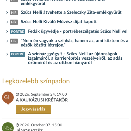
emlékgyűrűt
Szűcs Nelli átvehette a Szeleczky Zita-emlékgyűrűt
HÍR
Szűcs Nelli Kiváló Művész díjat kapott
HÍR
Fedák ügyvédje - portrébeszélgetés Szűcs Nellivel
PORTRÉ
"Nem én vagyok a színház, hanem az, ami köztem és a
HÍR
nézők között létrejön.”
A színház gyógyít - Szűcs Nelli az újdonságok
PORTRÉ
izgalmáról, a karrierépítés veszélyeiről, az adás
öröméről és az otthon hiányáról
Legközelebb színpadon
2026. September 24. 19:00
GH
A KAUKÁZUSI KRÉTAKÖR
Jegyvásárlás
2026. October 07. 15:00
NSZ
JÁNOS VITÉZ