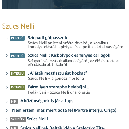
Szűcs Nelli
Színpadi gólpasszok
PORTRÉ
Szűcs Nelli az isteni szféra titkairól, a komikus
komolykodásról, a pletyka és a politika ártalmasságáról
Szűcs Nelli: Kisbolygók és fényes csillagok
PORTRÉ
Színpadi változások állandóságáról, az élő és kortalan
előadásokról, titkokról
„A játék megtisztulást hozhat”
INTERJÚ
Szűcs Nelli – a gonosz mostoha
Bármilyen szerepbe belebújni...
INTERJÚ
Fedák Sári - Szűcs Nelli önálló estje
A közönségnek is jár a taps
HÍR
Nem értem, más miért adta fel (Portré interjú, Origo)
Szűcs Nelli
SZEMÉLY
Szűcs Nellinek ítélték idén a Szeleczky Zita-
HÍR