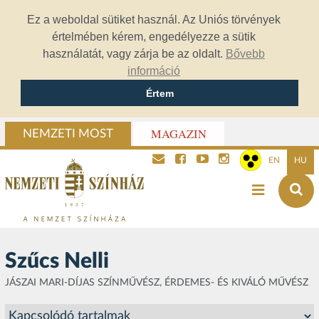
Ez a weboldal sütiket használ. Az Uniós törvények
értelmében kérem, engedélyezze a sütik
használatát, vagy zárja be az oldalt.
Bővebb
információ
Értem
MAGAZIN
NEMZETI MOST
EN
HU
Szűcs Nelli
JÁSZAI MARI-DÍJAS SZÍNMŰVÉSZ, ÉRDEMES- ÉS KIVÁLÓ MŰVÉSZ