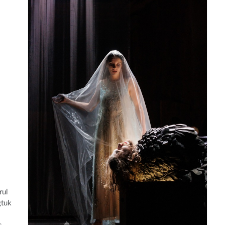
rul
gtuk