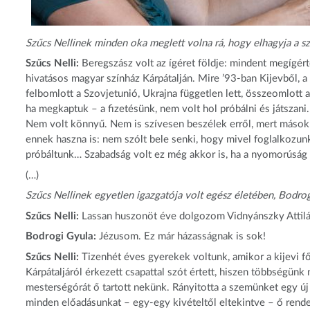
Szűcs Nellinek minden oka meglett volna rá, hogy elhagyja a szí
Szűcs Nelli:
Beregszász volt az ígéret földje: mindent megígér
hivatásos magyar színház Kárpátalján. Mire ’93-ban Kijevből, 
felbomlott a Szovjetunió, Ukrajna független lett, összeomlott 
ha megkaptuk – a fizetésünk, nem volt hol próbálni és játszan
Nem volt könnyű. Nem is szívesen beszélek erről, mert mások 
ennek haszna is: nem szólt bele senki, hogy mivel foglalkozun
próbáltunk… Szabadság volt ez még akkor is, ha a nyomorúság
(…)
Szűcs Nellinek egyetlen igazgatója volt egész életében, Bodrog
Szűcs Nelli:
Lassan huszonöt éve dolgozom Vidnyánszky Attilá
Bodrogi Gyula:
Jézusom. Ez már házasságnak is sok!
Szűcs Nelli:
Tizenhét éves gyerekek voltunk, amikor a kijevi fő
Kárpátaljáról érkezett csapattal szót értett, hiszen többségünk
mesterségórát ő tartott nekünk. Rányitotta a szemünket egy új 
minden előadásunkat – egy-egy kivételtől eltekintve – ő rendezt