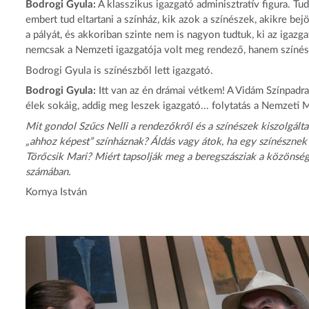
Bodrogi Gyula:
A klasszikus igazgató adminisztratív figura. Tudj
embert tud eltartani a színház, kik azok a színészek, akikre b
a pályát, és akkoriban szinte nem is nagyon tudtuk, ki az igazg
nemcsak a Nemzeti igazgatója volt meg rendező, hanem színész
Bodrogi Gyula is színészből lett igazgató.
Bodrogi Gyula:
Itt van az én drámai vétkem! A Vidám Színpadr
élek sokáig, addig meg leszek igazgató... folytatás a Nemzeti 
Mit gondol Szűcs Nelli a rendezőkről és a színészek kiszolgált
„ahhoz képest” színháznak? Áldás vagy átok, ha egy színésznek 
Törőcsik Mari? Miért tapsolják meg a beregszásziak a közönség
számában.
Kornya István