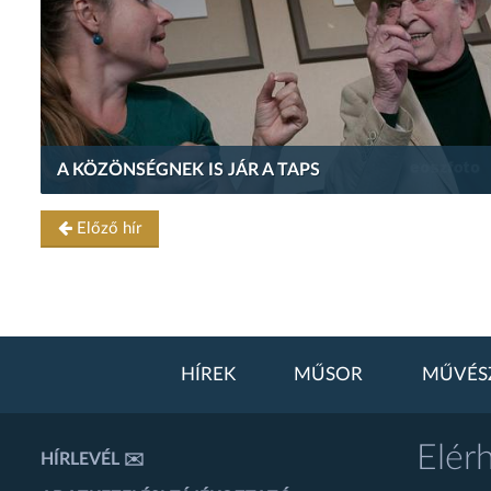
A KÖZÖNSÉGNEK IS JÁR A TAPS
Előző hír
HÍREK
MŰSOR
MŰVÉS
Elér
HÍRLEVÉL ✉️