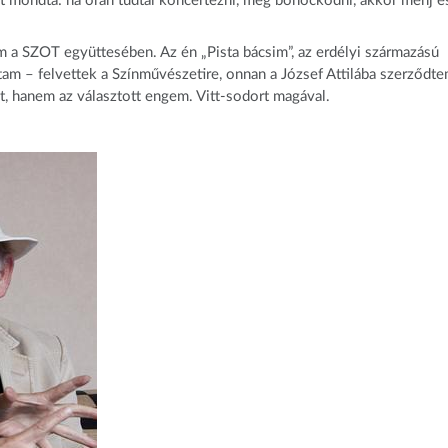
zt mondta: ha órán tudtál koncertezni, meg bohóckodni, akkor menj é
a SZOT együttesében. Az én „Pista bácsim”, az erdélyi származású
ttam – felvettek a Színművészetire, onnan a József Attilába szerződt
, hanem az választott engem. Vitt-sodort magával.