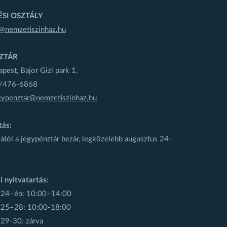
SI OSZTÁLY
@nemzetiszinhaz.hu
ZTÁR
est, Bajor Gizi park 1.
1/476-6868
gypenztar@nemzetiszinhaz.hu
tás:
ától a jegypénztár bezár, legközelebb augusztus 24-
i nyitvatartás:
 24–én: 10:00–14:00
 25–28: 10:00-18:00
 29-30: zárva