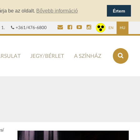
rja be az oldalt.
Bővebb információ
Értem
 1.
+361/476-6800
EN
HU
ÁRSULAT
JEGY/BÉRLET
A SZÍNHÁZ
si