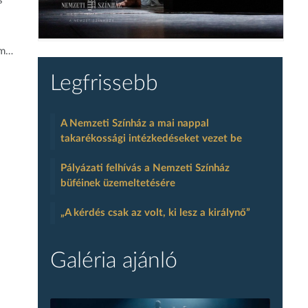
s
em…
Legfrissebb
A Nemzeti Színház a mai nappal
takarékossági intézkedéseket vezet be
Pályázati felhívás a Nemzeti Színház
büféinek üzemeltetésére
„A kérdés csak az volt, ki lesz a királynő”
Galéria ajánló