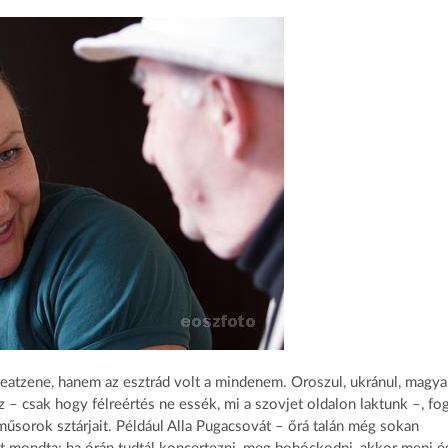
eatzene, hanem az esztrád volt a mindenem. Oroszul, ukránul, magya
 – csak hogy félreértés ne essék, mi a szovjet oldalon laktunk –, fo
műsorok sztárjait. Például Alla Pugacsovát – őrá talán még sokan