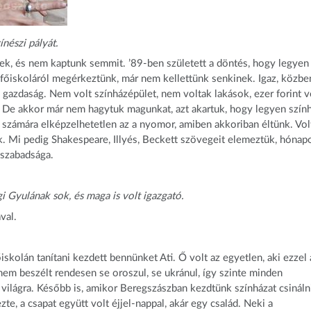
nészi pályát.
tek, és nem kaptunk semmit. ’89-ben született a döntés, hogy legyen
a főiskoláról megérkeztünk, már nem kellettünk senkinek. Igaz, közbe
a gazdaság. Nem volt színházépület, nem voltak lakások, ezer forint v
i. De akkor már nem hagytuk magunkat, azt akartuk, hogy legyen szín
számára elképzelhetetlen az a nyomor, amiben akkoriban éltünk. Vol
k. Mi pedig Shakespeare, Illyés, Beckett szövegeit elemeztük, hónap
 szabadsága.
i Gyulának sok, és maga is volt igazgató.
val.
iskolán tanítani kezdett bennünket Ati. Ő volt az egyetlen, aki ezzel 
 nem beszélt rendesen se oroszul, se ukránul, így szinte minden
világra. Később is, amikor Beregszászban kezdtünk színházat csinálni
e, a csapat együtt volt éjjel-nappal, akár egy család. Neki a