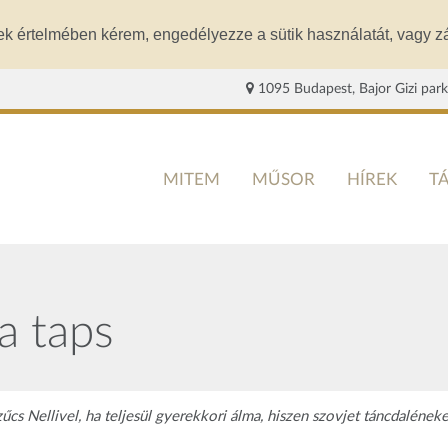
ek értelmében kérem, engedélyezze a sütik használatát, vagy zá
1095 Budapest, Bajor Gizi park
MITEM
MŰSOR
HÍREK
T
a taps
s Nellivel, ha teljesül gyerekkori álma, hiszen szovjet táncdaléneke