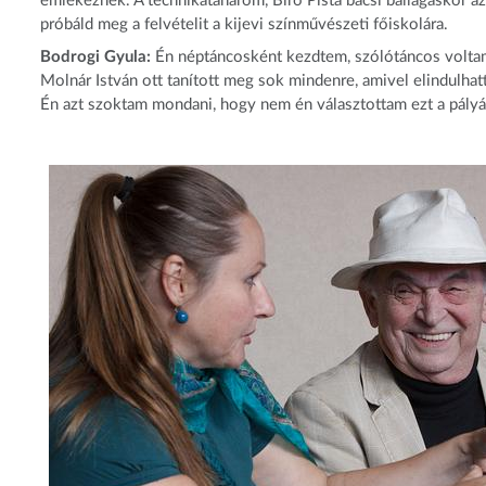
emlékeznek. A technikatanárom, Bíró Pista bácsi ballagáskor a
próbáld meg a felvételit a kijevi színművészeti főiskolára.
Bodrogi Gyula:
Én néptáncosként kezdtem, szólótáncos voltam 
Molnár István ott tanított meg sok mindenre, amivel elindulha
Én azt szoktam mondani, hogy nem én választottam ezt a pályát