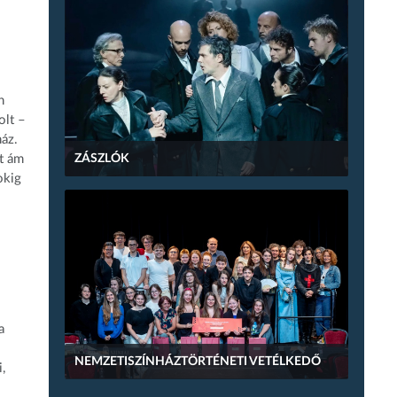
n
olt –
ház.
t ám
ZÁSZLÓK
okig
a
NEMZETISZÍNHÁZTÖRTÉNETI VETÉLKEDŐ
,