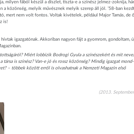
a, milyen fából készül a díszlet, tiszta-e a színész jelmez-zoknija, há
ejön a közönség, melyik művésznek melyik szerep áll jól. ’58-ban kez
ató, mert nem volt fontos. Voltak kivételek, például Major Tamás, de 
 is!
a hívtak igazgatónak. Akkoriban nagyon fájt a gyomrom, gondoltam, 
Magazinban.
atottságáról? Miért lobbizik Bodrogi Gyula a színészekért és mit neve
a társa is színész? Van-e jó és rossz közönség? Mindig igazgat mond
et? – többek között erről is olvashatnak a Nemzeti Magazin első
(2013. September