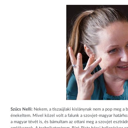
Szűcs Nelli:
Nekem, a tiszaújlaki kislánynak nem a pop meg a b
énekeltem. Mivel közel volt a falunk a szovjet-magyar határhoz
a magyar tévét is, és bámultam az ottani meg a szovjet esztrád