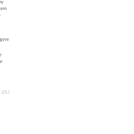
ny
dtem
ő
úgyse
z
-e
 25.)