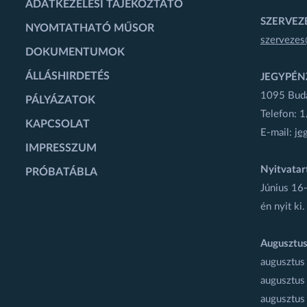
ADATKEZELÉSI TÁJÉKOZTATÓ
SZERVEZÉ
NYOMTATHATÓ MŰSOR
szervezes
DOKUMENTUMOK
ÁLLÁSHIRDETÉS
JEGYPÉN
1095 Budap
PÁLYÁZATOK
Telefon: 
KAPCSOLAT
E-mail:
je
IMPRESSZUM
Nyitvatar
PRÓBATÁBLA
Június 16-
én nyit ki.
Augusztus
augusztus
augusztus
augusztus