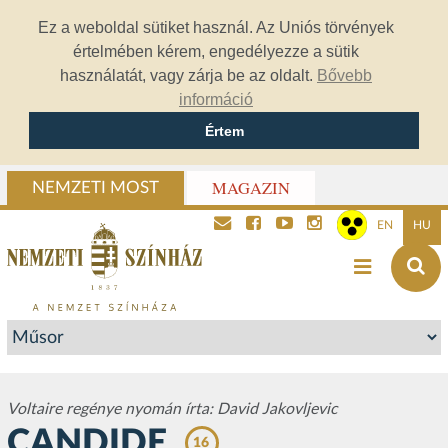
Ez a weboldal sütiket használ. Az Uniós törvények
értelmében kérem, engedélyezze a sütik
használatát, vagy zárja be az oldalt.
Bővebb
információ
Értem
MAGAZIN
NEMZETI MOST
EN
HU
Voltaire regénye nyomán írta: David Jakovljevic
CANDIDE
16