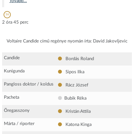
Tovább...
16
2 óra 45 perc
Voltaire Candide című regénye nyomán írta: David Jakovljevic
Candide
Bordás Roland
Kunigunda
Sipos Ilka
Pangloss doktor / koldus
Rácz József
Pacheta
Bubik Réka
Öregasszony
Kristán Attila
Márta / riporter
Katona Kinga