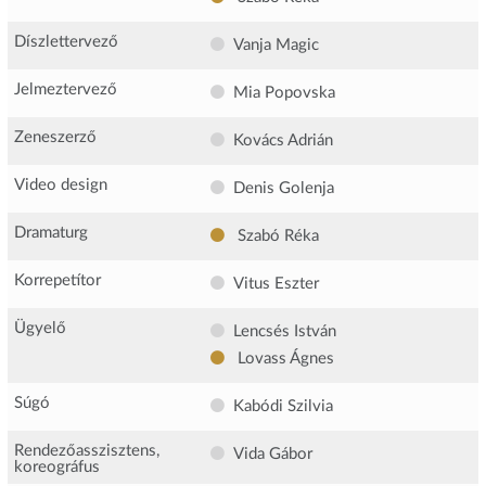
Díszlettervező
Vanja Magic
Jelmeztervező
Mia Popovska
Zeneszerző
Kovács Adrián
Video design
Denis Golenja
Dramaturg
Szabó Réka
Korrepetítor
Vitus Eszter
Ügyelő
Lencsés István
Lovass Ágnes
Súgó
Kabódi Szilvia
Rendezőasszisztens,
Vida Gábor
koreográfus