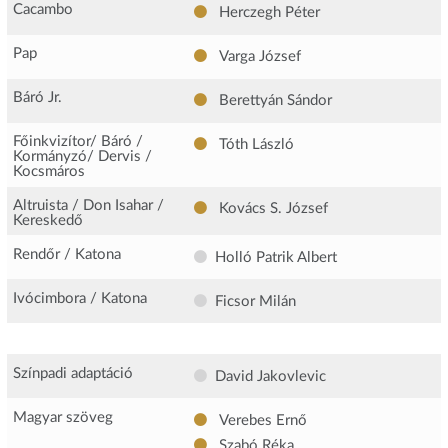
Cacambo
Herczegh Péter
Pap
Varga József
Báró Jr.
Berettyán Sándor
Főinkvizítor/ Báró /
Tóth László
Kormányzó/ Dervis /
Kocsmáros
Altruista / Don Isahar /
Kovács S. József
Kereskedő
Rendőr / Katona
Holló Patrik Albert
Ivócimbora / Katona
Ficsor Milán
Színpadi adaptáció
David Jakovlevic
Magyar szöveg
Verebes Ernő
Szabó Réka