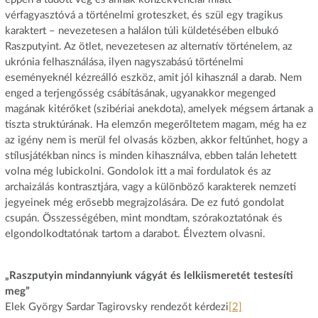
vérfagyasztóvá a történelmi groteszket, és szül egy tragikus
karaktert – nevezetesen a halálon túli küldetésében elbukó
Raszputyint. Az ötlet, nevezetesen az alternatív történelem, az
ukrónia felhasználása, ilyen nagyszabású történelmi
eseményeknél kézreálló eszköz, amit jól kihasznál a darab. Nem
enged a terjengősség csábításának, ugyanakkor megenged
magának kitérőket (szibériai anekdota), amelyek mégsem ártanak a
tiszta struktúrának. Ha elemzőn megerőltetem magam, még ha ez
az igény nem is merül fel olvasás közben, akkor feltűnhet, hogy a
stílusjátékban nincs is minden kihasználva, ebben talán lehetett
volna még lubickolni. Gondolok itt a mai fordulatok és az
archaizálás kontrasztjára, vagy a különböző karakterek nemzeti
jegyeinek még erősebb megrajzolására. De ez futó gondolat
csupán. Összességében, mint mondtam, szórakoztatónak és
elgondolkodtatónak tartom a darabot. Élveztem olvasni.
„Raszputyin mindannyiunk vágyát és lelkiismeretét testesíti
meg”
Elek György Sardar Tagirovsky rendezőt kérdezi
[2]