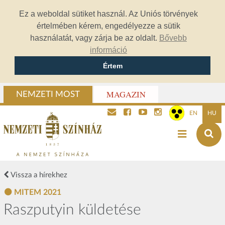
Ez a weboldal sütiket használ. Az Uniós törvények
értelmében kérem, engedélyezze a sütik
használatát, vagy zárja be az oldalt.
Bővebb
információ
Értem
MAGAZIN
NEMZETI MOST
EN
HU
Vissza a hírekhez
MITEM 2021
Raszputyin küldetése