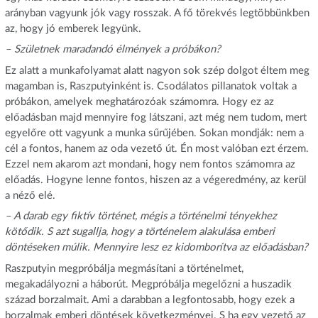
arányban vagyunk jók vagy rosszak. A fő törekvés legtöbbünkben
az, hogy jó emberek legyünk.
– Születnek maradandó élmények a próbákon?
Ez alatt a munkafolyamat alatt nagyon sok szép dolgot éltem meg
magamban is, Raszputyinként is. Csodálatos pillanatok voltak a
próbákon, amelyek meghatározóak számomra. Hogy ez az
előadásban majd mennyire fog látszani, azt még nem tudom, mert
egyelőre ott vagyunk a munka sűrűjében. Sokan mondják: nem a
cél a fontos, hanem az oda vezető út. Én most valóban ezt érzem.
Ezzel nem akarom azt mondani, hogy nem fontos számomra az
előadás. Hogyne lenne fontos, hiszen az a végeredmény, az kerül
a néző elé.
– A darab egy fiktív történet, mégis a történelmi tényekhez
kötődik. S azt sugallja, hogy a történelem alakulása emberi
döntéseken múlik. Mennyire lesz ez kidomborítva az előadásban?
Raszputyin megpróbálja megmásítani a történelmet,
megakadályozni a háborút. Megpróbálja megelőzni a huszadik
század borzalmait. Ami a darabban a legfontosabb, hogy ezek a
borzalmak emberi döntések következményei. S ha egy vezető az