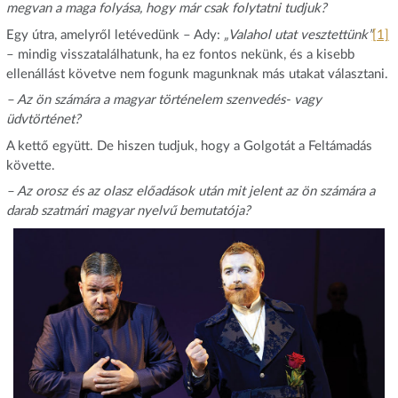
megvan a maga folyása, hogy már csak folytatni tudjuk?
Egy útra, amelyről letévedünk – Ady:
„Valahol utat vesztettünk”
[1]
– mindig visszatalálhatunk, ha ez fontos nekünk, és a kisebb
ellenállást követve nem fogunk magunknak más utakat választani.
– Az ön számára a magyar történelem szenvedés- vagy
üdvtörténet?
A kettő együtt. De hiszen tudjuk, hogy a Golgotát a Feltámadás
követte.
– Az orosz és az olasz előadások után mit jelent az ön számára a
darab szatmári magyar nyelvű bemutatója?