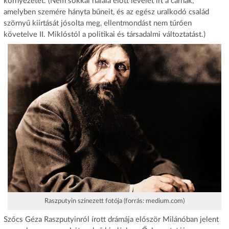
környezetét. (Nem sokkal halála előtt levelet írt a cárnak,
amelyben szemére hányta bűneit, és az egész uralkodó család
szörnyű kiirtását jósolta meg, ellentmondást nem tűrően
követelve II. Miklóstól a politikai és társadalmi változtatást.)
Raszputyin színezett fotója (forrás: medium.com)
Szőcs Géza Raszputyinról írott drámája először Milánóban jelent