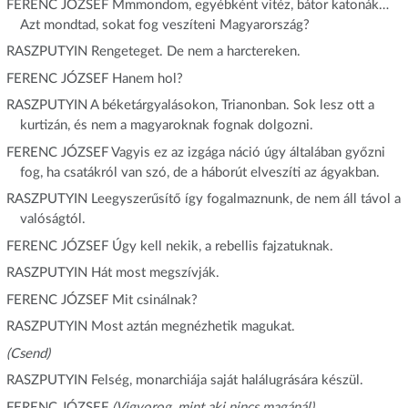
FERENC JÓZSEF Mmmondom, egyébként vitéz, bátor katonák…
Azt mondtad, sokat fog veszíteni Magyarország?
RASZPUTYIN Rengeteget. De nem a harctereken.
FERENC JÓZSEF Hanem hol?
RASZPUTYIN A béketárgyalásokon, Trianonban. Sok lesz ott a
kurtizán, és nem a magyaroknak fognak dolgozni.
FERENC JÓZSEF Vagyis ez az izgága náció úgy általában győzni
fog, ha csatákról van szó, de a háborút elveszíti az ágyakban.
RASZPUTYIN Leegyszerűsítő így fogalmaznunk, de nem áll távol a
valóságtól.
FERENC JÓZSEF Úgy kell nekik, a rebellis fajzatuknak.
RASZPUTYIN Hát most megszívják.
FERENC JÓZSEF Mit csinálnak?
RASZPUTYIN Most aztán megnézhetik magukat.
(Csend)
RASZPUTYIN Felség, monarchiája saját halálugrására készül.
FERENC JÓZSEF
(Vigyorog, mint aki nincs magánál)