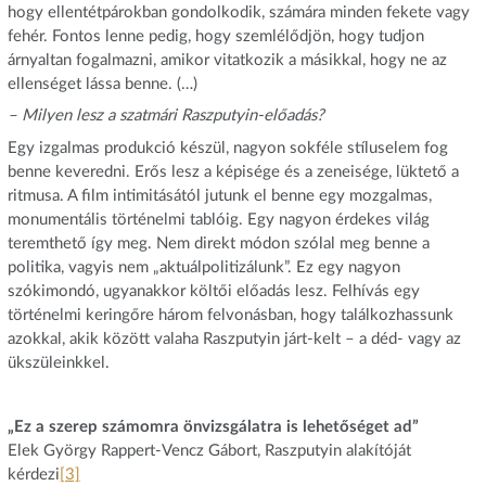
hogy ellentétpárokban gondolkodik, számára minden fekete vagy
fehér. Fontos lenne pedig, hogy szemlélődjön, hogy tudjon
árnyaltan fogalmazni, amikor vitatkozik a másikkal, hogy ne az
ellenséget lássa benne. (…)
– Milyen lesz a szatmári Raszputyin-előadás?
Egy izgalmas produkció készül, nagyon sokféle stíluselem fog
benne keveredni. Erős lesz a képisége és a zeneisége, lüktető a
ritmusa. A film intimitásától jutunk el benne egy mozgalmas,
monumentális történelmi tablóig. Egy nagyon érdekes világ
teremthető így meg. Nem direkt módon szólal meg benne a
politika, vagyis nem „aktuálpolitizálunk”. Ez egy nagyon
szókimondó, ugyanakkor költői előadás lesz. Felhívás egy
történelmi keringőre három felvonásban, hogy találkozhassunk
azokkal, akik között valaha Raszputyin járt-kelt – a déd- vagy az
ükszüleinkkel.
„Ez a szerep számomra önvizsgálatra is lehetőséget ad”
Elek György Rappert-Vencz Gábort, Raszputyin alakítóját
kérdezi
[3]