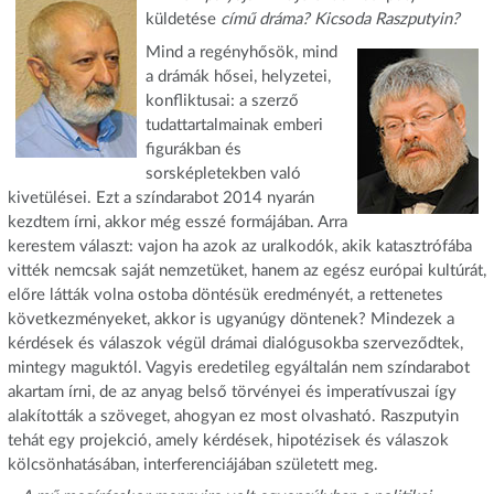
küldetése
című dráma? Kicsoda Raszputyin?
Mind a regényhősök, mind
a drámák hősei, helyzetei,
konfliktusai: a szerző
tudattartalmainak emberi
figurákban és
sorsképletekben való
kivetülései. Ezt a színdarabot 2014 nyarán
kezdtem írni, akkor még esszé formájában. Arra
kerestem választ: vajon ha azok az uralkodók, akik katasztrófába
vitték nemcsak saját nemzetüket, hanem az egész európai kultúrát,
előre látták volna ostoba döntésük eredményét, a rettenetes
következményeket, akkor is ugyanúgy döntenek? Mindezek a
kérdések és válaszok végül drámai dialógusokba szerveződtek,
mintegy maguktól. Vagyis eredetileg egyáltalán nem színdarabot
akartam írni, de az anyag belső törvényei és imperatívuszai így
alakították a szöveget, ahogyan ez most olvasható. Raszputyin
tehát egy projekció, amely kérdések, hipotézisek és válaszok
kölcsönhatásában, interferenciájában született meg.