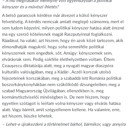
– A mű megírásakor mennyire volt egyensúlyban a politikai
kényszer és a művészi ihletés?
A belső parancsok kérdése már átvezet a külső kényszer
felvetéséig. A kérdés nemcsak amiatt meglepő számomra, mert el
sem tudom képzelni, milyen politikai kényszer hatása alatt érezné
ma egy szerző kötelesnek magát Raszputyinnal foglalkozni.
Ráadásul, ha valaki, azt hiszem, hogy én azok közé tartozom, akik
elmondhatják magukról, hogy soha semmiféle politikai
kényszernek nem engedtek, sőt. Amúgy: kényszernek sem,
elvárásnak sem. Pedig sokféle élethelyzetben voltam. Éltem
Ceauşescu diktatúrája alatt, meg a nyugati magyar diaszpóra
kulturális valóságában, meg a Kádár-, Aczél-korszak utolsó
fejezeteinek korszakában, meg a szabaddá lett Románia politikai
boszorkánykonyhákban nem szűkölködő dzsungeleiben, meg a
szabad Magyarország Újvilágában, ellenzékben is, meg
kormánytisztviselői minőségben is. De nem hiszem, hogy
egyetlen szótagot is leírtam volna kényszer vagy elvárás hatása
alatt. Vagy bármit, amit szégyellenem kellene. Ha valamire, erre,
azt hiszem, büszke lehetek.
– Lehet-e újrakezdeni a történelmet bárhol, bármikor, vagy annyira