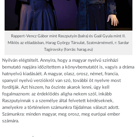
Rappert-Vencz Gábor mint Raszputyin (balra) és Gaál Gyula mint II.
Miklós az előadásban, Harag György Társulat, Szatmárnémeti, r: Sardar
Tagirovsky (forrás: harag.eu)
Nyilván elégtételt. Annyira, hogy a magyar nyelvű színházi
bemutató napjára időzítettem a könyvbemutatót is, vagyis a dráma
hatnyelvű kiadásáét. A magyar, olasz, orosz, német, francia,
spanyol nyelvű verziókról van szó, további öt nyelvre most
fordítják. Azt hiszem, ha őszinte akarok lenni, úgy kell
fogalmaznom: az érdeklődés aligha nekem szól, inkább
Raszputyinnak s a személye által felvetett kérdéseknek,
amelyekre a történelem számunkra fájdalmas választ adott.
Számunkra: minden magyar, meg orosz, meg európai ember
számára.