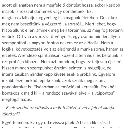
adott pillanatban nem a megfelelő döntést hozza, akkor később
mások is rosszul döntenek vagy dönthetnek. Ezt
megtapasztalhatjuk egyénileg is a magunk életében. De akkor
még nem beszéltünk a végzetről, a sorsról… Mert lehet, hogy
hiába állunk ellen, aminek meg kell történnie, az meg fog történni
velünk. Ott van a vonzás törvénye és egy csomó minden. Ilyen
szempontból is nagyon fontos nekem ez az előadás. Nem a
logikai következtetés volt az elsőrendű a munka során, hanem az
érzetek. A rendező spirituálisan közelít a témához, és belőlünk is
ezt próbálja kihozni. Nem azt mondom, hogy ez teljesen újszerű,
hiszen minden szerepünket érzelmi szinten is megéljük, de
intenzitásában mindenképp kivételesek a próbáink. Egyelőre
inkább érzelmekből építkezünk, azok szülik meg aztán a
gondolatokat is. Elsősorban az emóciókat keressük. Ezekből
bontakozik majd ki – a rendező szavával élve – a „tűpontos”
megfogalmazás.
– Ezek szerint az előadás a múlt felidézésével a jelent akarja
tükrözni?
Egyértelműen. Ez egy oda-vissza játék. A huszadik század