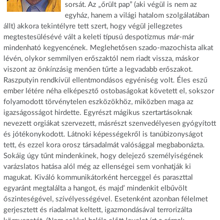
sorsát. Az „őrült pap” (aki végül is nem az
egyház, hanem a világi hatalom szolgálatában
állt) akkora tekintélyre tett szert, hogy végül jellegzetes
megtestesülésévé vált a keleti típusú despotizmus már-már
mindenható kegyencének. Meglehetősen szado-mazochista alkat
lévén, olykor semmilyen erőszaktól nem riadt vissza, máskor
viszont az önkínzásig menően tűrte a legvadabb erőszakot.
Raszputyin rendkívül ellentmondásos egyéniség volt. Éles eszű
ember létére néha elképesztő ostobaságokat követett el, sokszor
folyamodott törvénytelen eszközökhöz, miközben maga az
igazságosságot hirdette. Egyrészt mágikus szertartásoknak
nevezett orgiákat szervezett, másrészt szenvedélyesen gyógyított
és jótékonykodott. Látnoki képességekről is tanúbizonyságot
tett, és ezzel kora orosz társadalmát valósággal megbabonázta.
Sokáig úgy tűnt mindenkinek, hogy delejező személyiségének
varázslatos hatása alól még az ellenségei sem vonhatják ki
magukat. Kiváló kommunikátorként herceggel és paraszttal
egyaránt megtalálta a hangot, és majd’ mindenkit elbűvölt
őszinteségével, szívélyességével. Esetenként azonban félelmet
gerjesztett és riadalmat keltett, igazmondásával terrorizálta