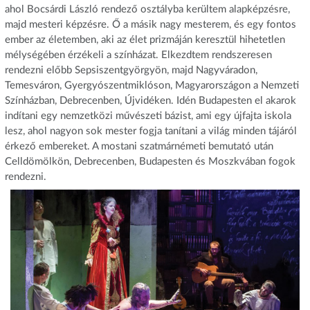
ahol Bocsárdi László rendező osztályba kerültem alapképzésre,
majd mesteri képzésre. Ő a másik nagy mesterem, és egy fontos
ember az életemben, aki az élet prizmáján keresztül hihetetlen
mélységében érzékeli a színházat. Elkezdtem rendszeresen
rendezni előbb Sepsiszentgyörgyön, majd Nagyváradon,
Temesváron, Gyergyószentmiklóson, Magyarországon a Nemzeti
Színházban, Debrecenben, Újvidéken. Idén Budapesten el akarok
indítani egy nemzetközi művészeti bázist, ami egy újfajta iskola
lesz, ahol nagyon sok mester fogja tanítani a világ minden tájáról
érkező embereket. A mostani szatmárnémeti bemutató után
Celldömölkön, Debrecenben, Budapesten és Moszkvában fogok
rendezni.