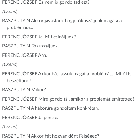
FERENC JÓZSEF És nem is gondoltad ezt?
(Csend)
RASZPUTYIN Akkor javaslom, hogy fókuszáljunk magára a
problémára…
FERENC JÓZSEF Ja. Mit csináljunk?
RASZPUTYIN Fókuszáljunk.
FERENC JÓZSEF Aha.
(Csend)
FERENC JÓZSEF Akkor hát lássuk magát a problémát… Miről is
beszéltünk?
RASZPUTYIN Mikor?
FERENC JÓZSEF Mire gondoltál, amikor a problémát említetted?
RASZPUTYIN A háborúra gondoltam konkrétan.
FERENC JÓZSEF Ja persze.
(Csend)
RASZPUTYIN Akkor hát hogyan dönt Felséged?