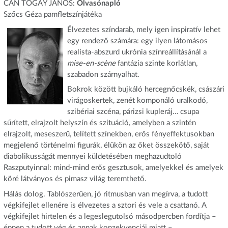
CAN TOGAY JÁNOS:
Olvasónapló
Szőcs Géza pamfletszínjátéka
Élvezetes színdarab, mely igen inspiratív lehet
egy rendező számára: egy ilyen látomásos
realista-abszurd ukrónia színreállításánál a
mise-en-scène
fantázia szinte korlátlan,
szabadon szárnyalhat.
Bokrok között bujkáló hercegnőcskék, császári
virágoskertek, zenét komponáló uralkodó,
szibériai szcéna, párizsi kupleráj… csupa
sűrített, elrajzolt helyszín és szituáció, amelyben a szintén
elrajzolt, meseszerű, telített színekben, erős fényeffektusokban
megjelenő történelmi figurák, élükön az őket összekötő, saját
diabolikusságát mennyei küldetésében meghazudtoló
Raszputyinnal: mind-mind erős gesztusok, amelyekkel és amelyek
köré látványos és pimasz világ teremthető.
Hálás dolog. Tablószerűen, jó ritmusban van megírva, a tudott
végkifejlet ellenére is élvezetes a sztori és vele a csattanó. A
végkifejlet hirtelen és a legeslegutolsó másodpercben fordítja –
éppen a tudott vég és annak konzekvenciái miatt –