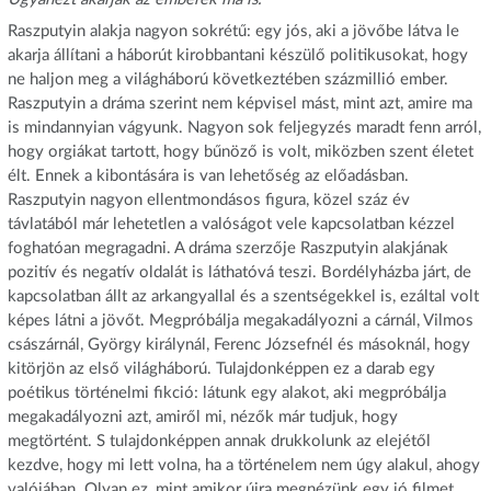
Raszputyin alakja nagyon sokrétű: egy jós, aki a jövőbe látva le
akarja állítani a háborút kirobbantani készülő politikusokat, hogy
ne haljon meg a világháború következtében százmillió ember.
Raszputyin a dráma szerint nem képvisel mást, mint azt, amire ma
is mindannyian vágyunk. Nagyon sok feljegyzés maradt fenn arról,
hogy orgiákat tartott, hogy bűnöző is volt, miközben szent életet
élt. Ennek a kibontására is van lehetőség az előadásban.
Raszputyin nagyon ellentmondásos figura, közel száz év
távlatából már lehetetlen a valóságot vele kapcsolatban kézzel
foghatóan megragadni. A dráma szerzője Raszputyin alakjának
pozitív és negatív oldalát is láthatóvá teszi. Bordélyházba járt, de
kapcsolatban állt az arkangyallal és a szentségekkel is, ezáltal volt
képes látni a jövőt. Megpróbálja megakadályozni a cárnál, Vilmos
császárnál, György királynál, Ferenc Józsefnél és másoknál, hogy
kitörjön az első világháború. Tulajdonképpen ez a darab egy
poétikus történelmi fikció: látunk egy alakot, aki megpróbálja
megakadályozni azt, amiről mi, nézők már tudjuk, hogy
megtörtént. S tulajdonképpen annak drukkolunk az elejétől
kezdve, hogy mi lett volna, ha a történelem nem úgy alakul, ahogy
valójában. Olyan ez, mint amikor újra megnézünk egy jó filmet,