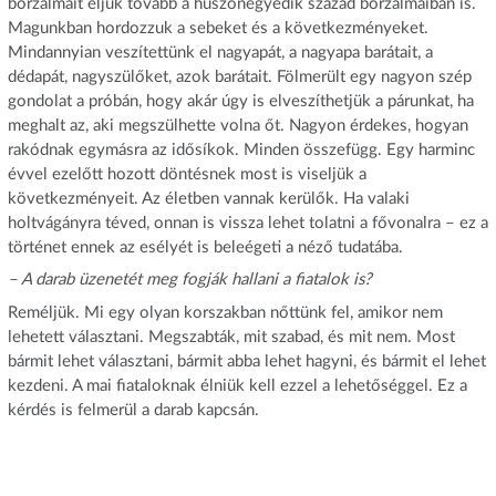
borzalmait éljük tovább a huszonegyedik század borzalmaiban is.
Magunkban hordozzuk a sebeket és a következményeket.
Mindannyian veszítettünk el nagyapát, a nagyapa barátait, a
dédapát, nagyszülőket, azok barátait. Fölmerült egy nagyon szép
gondolat a próbán, hogy akár úgy is elveszíthetjük a párunkat, ha
meghalt az, aki megszülhette volna őt. Nagyon érdekes, hogyan
rakódnak egymásra az idősíkok. Minden összefügg. Egy harminc
évvel ezelőtt hozott döntésnek most is viseljük a
következményeit. Az életben vannak kerülők. Ha valaki
holtvágányra téved, onnan is vissza lehet tolatni a fővonalra – ez a
történet ennek az esélyét is beleégeti a néző tudatába.
– A darab üzenetét meg fogják hallani a fiatalok is?
Reméljük. Mi egy olyan korszakban nőttünk fel, amikor nem
lehetett választani. Megszabták, mit szabad, és mit nem. Most
bármit lehet választani, bármit abba lehet hagyni, és bármit el lehet
kezdeni. A mai fiataloknak élniük kell ezzel a lehetőséggel. Ez a
kérdés is felmerül a darab kapcsán.