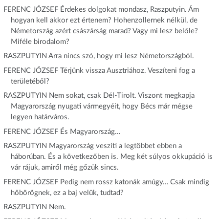
FERENC JÓZSEF Érdekes dolgokat mondasz, Raszputyin. Ám
hogyan kell akkor ezt értenem? Hohenzollernek nélkül, de
Németország azért császárság marad? Vagy mi lesz belőle?
Miféle birodalom?
RASZPUTYIN Arra nincs szó, hogy mi lesz Németországból.
FERENC JÓZSEF Térjünk vissza Ausztriához. Veszíteni fog a
területéből?
RASZPUTYIN Nem sokat, csak Dél-Tirolt. Viszont megkapja
Magyarország nyugati vármegyéit, hogy Bécs már mégse
legyen határváros.
FERENC JÓZSEF És Magyarország…
RASZPUTYIN Magyarország veszíti a legtöbbet ebben a
háborúban. És a következőben is. Meg két súlyos okkupáció is
vár rájuk, amiről még gőzük sincs.
FERENC JÓZSEF Pedig nem rossz katonák amúgy… Csak mindig
hőbörögnek, ez a baj velük, tudtad?
RASZPUTYIN Nem.