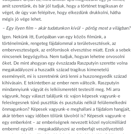
amit szeretünk, és bár jól tudjuk, hogy a történet tragikusan ér
véget, de úgy van felépítve, hogy elkezdünk drukkolni, hátha
mégis jó vége lehet.
– Egy ilyen film – akár tudatunkon kívül – pörög most a világban?
Igen. Nekünk itt, Európában van egy közös filmünk, a
történelmünk, rengeteg fájdalommal a területvesztések, az
emberveszteségek, az erőforrások elvesztése miatt. Ezek a sebek
nincsenek begyógyítva. Nem tudjuk, hogyan lehetne orvosolni
őket. De mint ahogyan egy évszázada Raszputyin szerette volna
megakadályozni a huszadik század tragikus kimenetelű
eseményeit, mi is szeretnénk úrrá lenni a huszonegyedik század
kihívásain. E tekintetben az ember nem változik. Raszputyin
mindannyiunk vágyát és lelkiismeretét testesíti meg. Mi arra
vágyunk, hogy választ találjunk rá: vajon képesek vagyunk-e
feleslegesnek tűnő pusztítás és pusztulás nélkül felülemelkedni
önmagunkon? Képesek vagyunk-e meghallani a fájdalom hangjait,
akár térben vagy időben tőlünk távolról is? Képesek vagyunk-e
egy emberként – az emberiségnek nevezett közel nyolcmilliárd
emberrel együtt – megakadályozni az emberfajt veszélyeztető