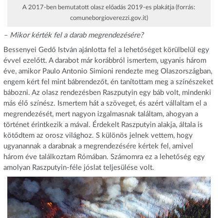
A 2017-ben bemutatott olasz előadás 2019-es plakátja (forrás:
comuneborgioverezzi.gov.it)
– Mikor kérték fel a darab megrendezésére?
Bessenyei Gedő István ajánlotta fel a lehetőséget körülbelül egy
évvel ezelőtt. A darabot már korábbról ismertem, ugyanis három
éve, amikor Paulo Antonio Simioni rendezte meg Olaszországban,
engem kért fel mint bábrendezőt, én tanítottam meg a színészeket
bábozni. Az olasz rendezésben Raszputyin egy báb volt, mindenki
más élő színész. Ismertem hát a szöveget, és azért vállaltam el a
megrendezését, mert nagyon izgalmasnak találtam, ahogyan a
történet érintkezik a mával. Érdekelt Raszputyin alakja, általa is
kötődtem az orosz világhoz. S különös jelnek vettem, hogy
ugyanannak a darabnak a megrendezésére kértek fel, amivel
három éve találkoztam Rómában. Számomra ez a lehetőség egy
amolyan Raszputyin-féle jóslat teljesülése volt.