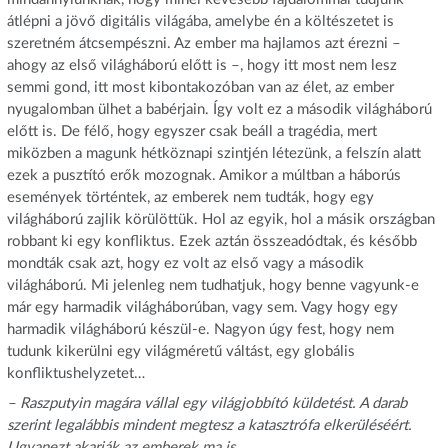
átlépni a jövő digitális világába, amelybe én a költészetet is
szeretném átcsempészni. Az ember ma hajlamos azt érezni –
ahogy az első világháború előtt is –, hogy itt most nem lesz
semmi gond, itt most kibontakozóban van az élet, az ember
nyugalomban ülhet a babérjain. Így volt ez a második világháború
előtt is. De félő, hogy egyszer csak beáll a tragédia, mert
miközben a magunk hétköznapi szintjén létezünk, a felszín alatt
ezek a pusztító erők mozognak. Amikor a múltban a háborús
események történtek, az emberek nem tudták, hogy egy
világháború zajlik körülöttük. Hol az egyik, hol a másik országban
robbant ki egy konfliktus. Ezek aztán összeadódtak, és később
mondták csak azt, hogy ez volt az első vagy a második
világháború. Mi jelenleg nem tudhatjuk, hogy benne vagyunk-e
már egy harmadik világháborúban, vagy sem. Vagy hogy egy
harmadik világháború készül-e. Nagyon úgy fest, hogy nem
tudunk kikerülni egy világméretű váltást, egy globális
konfliktushelyzetet…
– Raszputyin magára vállal egy világjobbító küldetést. A darab
szerint legalábbis mindent megtesz a katasztrófa elkerüléséért.
Ugyanezt akarják az emberek ma is.