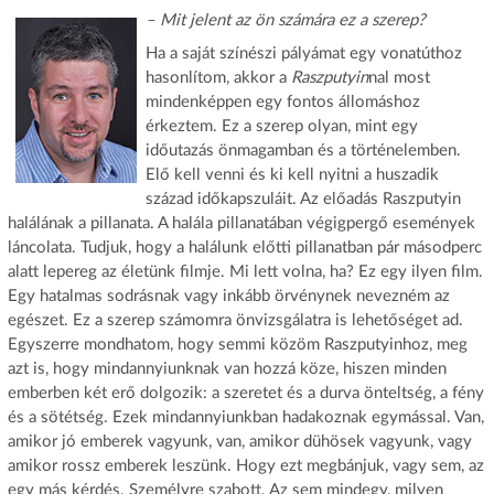
– Mit jelent az ön számára ez a szerep?
Ha a saját színészi pályámat egy vonatúthoz
hasonlítom, akkor a
Raszputyin
nal most
mindenképpen egy fontos állomáshoz
érkeztem. Ez a szerep olyan, mint egy
időutazás önmagamban és a történelemben.
Elő kell venni és ki kell nyitni a huszadik
század időkapszuláit. Az előadás Raszputyin
halálának a pillanata. A halála pillanatában végigpergő események
láncolata. Tudjuk, hogy a halálunk előtti pillanatban pár másodperc
alatt lepereg az életünk filmje. Mi lett volna, ha? Ez egy ilyen film.
Egy hatalmas sodrásnak vagy inkább örvénynek nevezném az
egészet. Ez a szerep számomra önvizsgálatra is lehetőséget ad.
Egyszerre mondhatom, hogy semmi közöm Raszputyinhoz, meg
azt is, hogy mindannyiunknak van hozzá köze, hiszen minden
emberben két erő dolgozik: a szeretet és a durva önteltség, a fény
és a sötétség. Ezek mindannyiunkban hadakoznak egymással. Van,
amikor jó emberek vagyunk, van, amikor dühösek vagyunk, vagy
amikor rossz emberek leszünk. Hogy ezt megbánjuk, vagy sem, az
egy más kérdés. Személyre szabott. Az sem mindegy, milyen