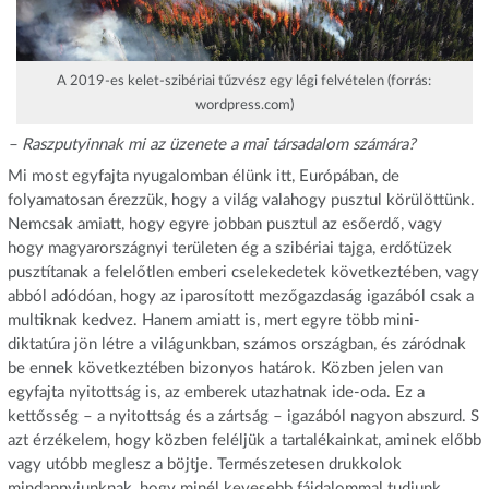
A 2019-es kelet-szibériai tűzvész egy légi felvételen (forrás:
wordpress.com)
– Raszputyinnak mi az üzenete a mai társadalom számára?
Mi most egyfajta nyugalomban élünk itt, Európában, de
folyamatosan érezzük, hogy a világ valahogy pusztul körülöttünk.
Nemcsak amiatt, hogy egyre jobban pusztul az esőerdő, vagy
hogy magyarországnyi területen ég a szibériai tajga, erdőtüzek
pusztítanak a felelőtlen emberi cselekedetek következtében, vagy
abból adódóan, hogy az iparosított mezőgazdaság igazából csak a
multiknak kedvez. Hanem amiatt is, mert egyre több mini-
diktatúra jön létre a világunkban, számos országban, és záródnak
be ennek következtében bizonyos határok. Közben jelen van
egyfajta nyitottság is, az emberek utazhatnak ide-oda. Ez a
kettősség – a nyitottság és a zártság – igazából nagyon abszurd. S
azt érzékelem, hogy közben feléljük a tartalékainkat, aminek előbb
vagy utóbb meglesz a böjtje. Természetesen drukkolok
mindannyiunknak, hogy minél kevesebb fájdalommal tudjunk