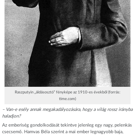
Raszputyin „áldásosztó” fényképe az 1910-es évekből (forrás:
time.com)
– Van-e esély annak megakadályozására, hogy a világ rossz irányba
haladjon?
Az emberiség gondolkodását tekintve jelenleg egy nagy, pelenkás
csecsemő. Hamvas Béla szerint a mai ember legnagyobb baja,