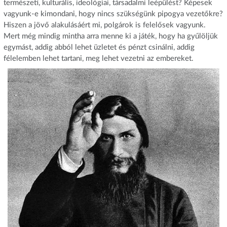
természeti, kulturális, ideológiai, társadalmi leépülést? Képesek
vagyunk-e kimondani, hogy nincs szükségünk pipogya vezetőkre?
Hiszen a jövő alakulásáért mi, polgárok is felelősek vagyunk.
Mert még mindig mintha arra menne ki a játék, hogy ha gyűlöljük
egymást, addig abból lehet üzletet és pénzt csinálni, addig
félelemben lehet tartani, meg lehet vezetni az embereket.