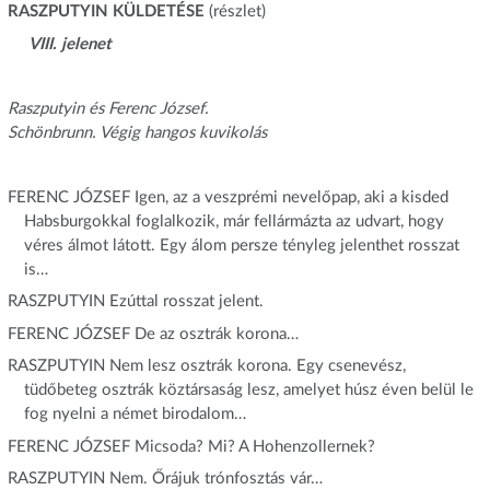
RASZPUTYIN KÜLDETÉSE
(részlet)
VIII. jelenet
Raszputyin és Ferenc József.
Schönbrunn. Végig hangos kuvikolás
FERENC JÓZSEF Igen, az a veszprémi nevelőpap, aki a kisded
Habsburgokkal foglalkozik, már fellármázta az udvart, hogy
véres álmot látott. Egy álom persze tényleg jelenthet rosszat
is…
RASZPUTYIN Ezúttal rosszat jelent.
FERENC JÓZSEF De az osztrák korona…
RASZPUTYIN Nem lesz osztrák korona. Egy csenevész,
tüdőbeteg osztrák köztársaság lesz, amelyet húsz éven belül le
fog nyelni a német birodalom…
FERENC JÓZSEF Micsoda? Mi? A Hohenzollernek?
RASZPUTYIN Nem. Őrájuk trónfosztás vár…