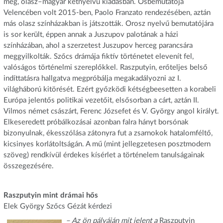
meg, olasz–magyar kétnyelvű kiadásban. Ősbemutatója
Velencében volt 2015‑ben, Paolo Franzato rendezésében, aztán
más olasz színházakban is játszották. Orosz nyelvű bemutatójára
is sor került, éppen annak a Juszupov palotának a házi
színházában, ahol a szerzetest Juszupov herceg parancsára
meggyilkolták. Szőcs drámája fiktív történetet elevenít fel,
valóságos történelmi szereplőkkel. Raszputyin, erőteljes belső
indíttatásra hallgatva megpróbálja megakadályozni az I.
világháború kitörését. Ezért győzködi kétségbeesetten a korabeli
Európa jelentős politikai vezetőit, elsősorban a cárt, aztán II.
Vilmos német császárt, Ferenc Józsefet és V. György angol királyt.
Elkeseredett próbálkozásai azonban falra hányt borsónak
bizonyulnak, ékesszólása zátonyra fut a zsarnokok hatalomféltő,
kicsinyes korlátoltságán. A mű (mint jellegzetesen posztmodern
szöveg) rendkívül érdekes kísérlet a történelem tanulságainak
összegezésére.
Raszputyin mint drámai hős
Elek György Szőcs Gézát kérdezi
– Az ön pályáján mit jelent a
Raszputyin