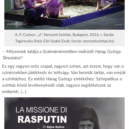
A. P. Csehov:
„6”
, Nemzeti Színház, Budapest, 2016, r: Sardar
Tagirovsky (fotó: Eöri Szabó Zsolt, forrás: nemzetiszinhaz.hu)
– Milyennek találja a Szatmárnémetiben működő Harag György
Társulatot?
Ez egy nagyon erős csapat, nagyon színes, azt érzem, hogy van a
színészekben játékkedv és tettvágy. Van bennük tartás, van erejük
a színházhoz. Ez méltó Harag György emlékéhez. Szimpatikus a
színház körül tevékenykedő stáb, nagyon segítőkészek az
emberek. (…)