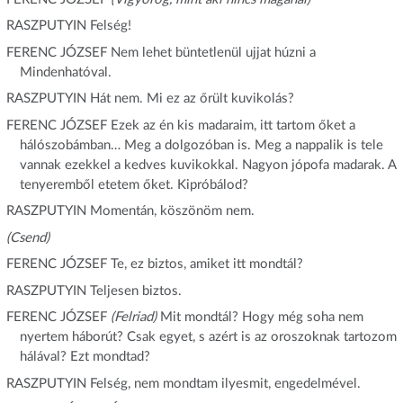
RASZPUTYIN Felség!
FERENC JÓZSEF Nem lehet büntetlenül ujjat húzni a
Mindenhatóval.
RASZPUTYIN Hát nem. Mi ez az őrült kuvikolás?
FERENC JÓZSEF Ezek az én kis madaraim, itt tartom őket a
hálószobámban… Meg a dolgozóban is. Meg a nappalik is tele
vannak ezekkel a kedves kuvikokkal. Nagyon jópofa madarak. A
tenyeremből etetem őket. Kipróbálod?
RASZPUTYIN Momentán, köszönöm nem.
(Csend)
FERENC JÓZSEF Te, ez biztos, amiket itt mondtál?
RASZPUTYIN Teljesen biztos.
FERENC JÓZSEF
(Felriad)
Mit mondtál? Hogy még soha nem
nyertem háborút? Csak egyet, s azért is az oroszoknak tartozom
hálával? Ezt mondtad?
RASZPUTYIN Felség, nem mondtam ilyesmit, engedelmével.