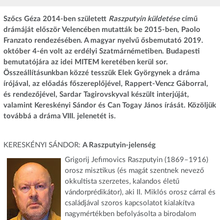
Szőcs Géza 2014-ben született
Raszputyin
küldetése
című
drámáját először Velencében mutatták be 2015-ben, Paolo
Franzato rendezésében. A magyar nyelvű ősbemutató 2019.
október 4-én volt az erdélyi Szatmárnémetiben. Budapesti
bemutatójára az idei MITEM keretében kerül sor.
Összeállításunkban közzé tesszük Elek Györgynek a dráma
írójával, az előadás főszereplőjével, Rappert-Vencz Gáborral,
és rendezőjével, Sardar Tagirovskyval készült interjúját,
valamint Kereskényi Sándor és Can Togay János írását. Közöljük
továbbá a dráma VIII. jelenetét is.
KERESKÉNYI SÁNDOR:
A Raszputyin-jelenség
Grigorij Jefimovics Raszputyin (1869–1916)
orosz misztikus (és magát szentnek nevező
okkultista szerzetes, kalandos életű
vándorprédikátor), aki II. Miklós orosz cárral és
családjával szoros kapcsolatot kialakítva
nagymértékben befolyásolta a birodalom