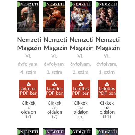
Nemzeti
Nemzeti
Nemzeti
Nemzeti
Magazin
Magazin
Magazin
Magazin
VI.
VI.
VI.
VI.
évfolyam,
évfolyam,
évfolyam,
évfolyam,
4. szám
3. szám
2. szám
1. szám
Letöltés
Letöltés
Letöltés
Letöltés
PDF-ben
PDF-ben
PDF-ben
PDF-ben
Cikkek
Cikkek
Cikkek
Cikkek
az
az
az
az
oldalon
oldalon
oldalon
oldalon
(7)
(7)
(5)
(11)