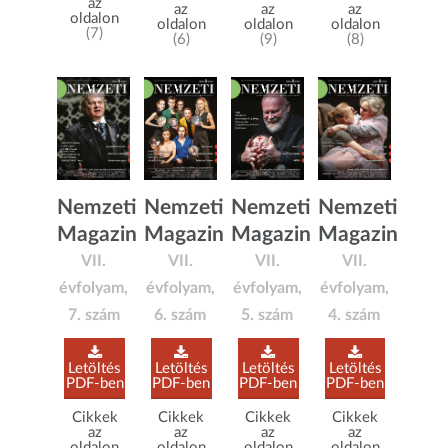
az
az
az
az
oldalon
oldalon
oldalon
oldalon
(7)
(6)
(9)
(8)
Nemzeti
Nemzeti
Nemzeti
Nemzeti
Magazin
Magazin
Magazin
Magazin
VII.
VII.
VII.
VII.
évfolyam,
évfolyam,
évfolyam,
évfolyam,
7. szám
6. szám
5. szám
4. szám
Letöltés
Letöltés
Letöltés
Letöltés
PDF-ben
PDF-ben
PDF-ben
PDF-ben
Cikkek
Cikkek
Cikkek
Cikkek
az
az
az
az
oldalon
oldalon
oldalon
oldalon