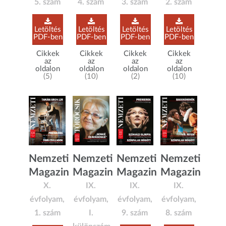
5. szám
4. szám
3. szám
2. szám
Letöltés
Letöltés
Letöltés
Letöltés
PDF-ben
PDF-ben
PDF-ben
PDF-ben
Cikkek
Cikkek
Cikkek
Cikkek
az
az
az
az
oldalon
oldalon
oldalon
oldalon
(5)
(10)
(2)
(10)
Nemzeti
Nemzeti
Nemzeti
Nemzeti
Magazin
Magazin
Magazin
Magazin
IX.
IX.
IX.
X.
évfolyam,
évfolyam,
évfolyam,
évfolyam,
8. szám
I.
9. szám
1. szám