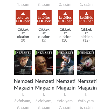
4. szám
3. szám
2. szám
1. szám
Letöltés
Letöltés
Letöltés
Letöltés
PDF-ben
PDF-ben
PDF-ben
PDF-ben
Cikkek
Cikkek
Cikkek
Cikkek
az
az
az
az
oldalon
oldalon
oldalon
oldalon
(9)
(5)
(10)
(12)
Nemzeti
Nemzeti
Nemzeti
Nemzeti
Magazin
Magazin
Magazin
Magazin
I.
I.
I.
I.
évfolyam,
évfolyam,
évfolyam,
évfolyam,
9. szám
8. szám
7. szám
6. szám