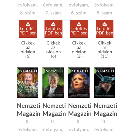
évfolyam,
évfolyam,
évfolyam,
évfolyam,
8. szám
7. szám
6. szám
5. szám
Letöltés
Letöltés
Letöltés
Letöltés
PDF-ben
PDF-ben
PDF-ben
PDF-ben
Cikkek
Cikkek
Cikkek
Cikkek
az
az
az
az
oldalon
oldalon
oldalon
oldalon
(6)
(6)
(2)
(11)
Nemzeti
Nemzeti
Nemzeti
Nemzeti
Magazin
Magazin
Magazin
Magazin
II.
II.
II.
II.
évfolyam,
évfolyam,
évfolyam,
évfolyam,