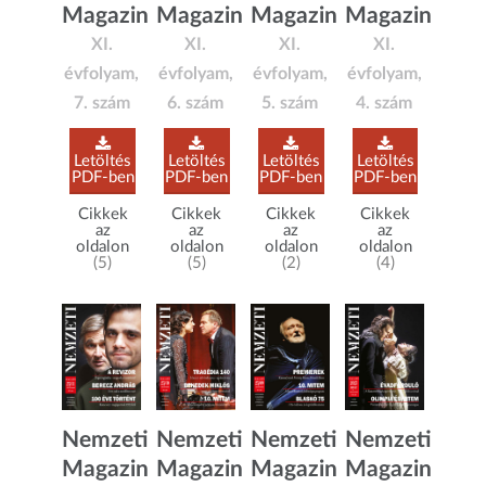
Magazin
Magazin
Magazin
Magazin
XI.
XI.
XI.
XI.
évfolyam,
évfolyam,
évfolyam,
évfolyam,
5. szám
7. szám
6. szám
4. szám
Letöltés
Letöltés
Letöltés
Letöltés
PDF-ben
PDF-ben
PDF-ben
PDF-ben
Cikkek
Cikkek
Cikkek
Cikkek
az
az
az
az
oldalon
oldalon
oldalon
oldalon
(2)
(5)
(5)
(4)
Nemzeti
Nemzeti
Nemzeti
Nemzeti
Magazin
Magazin
Magazin
Magazin