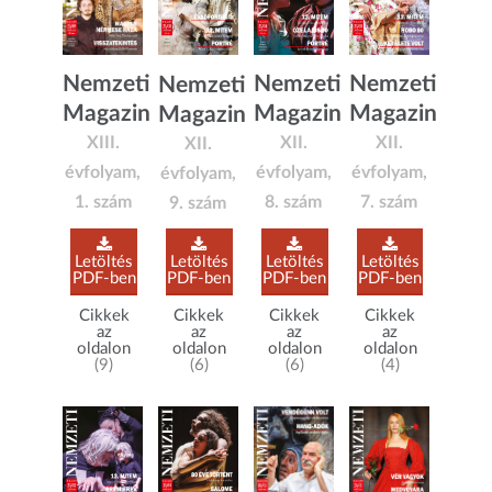
Nemzeti
Nemzeti
Nemzeti
Nemzeti
Magazin
Magazin
Magazin
Magazin
XIII.
XII.
XII.
XII.
évfolyam,
évfolyam,
évfolyam,
évfolyam,
1. szám
8. szám
7. szám
9. szám
Letöltés
Letöltés
Letöltés
Letöltés
PDF-ben
PDF-ben
PDF-ben
PDF-ben
Cikkek
Cikkek
Cikkek
Cikkek
az
az
az
az
oldalon
oldalon
oldalon
oldalon
(9)
(6)
(4)
(6)