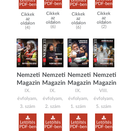
Letöltés
Letöltés
PDF-ben
PDF-ben
PDF-ben
PDF-ben
Cikkek
Cikkek
Cikkek
Cikkek
az
az
az
az
oldalon
oldalon
oldalon
oldalon
(6)
(2)
(6)
(4)
Nemzeti
Nemzeti
Nemzeti
Nemzeti
Magazin
Magazin
Magazin
Magazin
IX.
IX.
IX.
VIII.
évfolyam,
évfolyam,
évfolyam,
évfolyam,
3. szám
2. szám
1. szám
5. szám
Letöltés
Letöltés
Letöltés
Letöltés
PDF-ben
PDF-ben
PDF-ben
PDF-ben