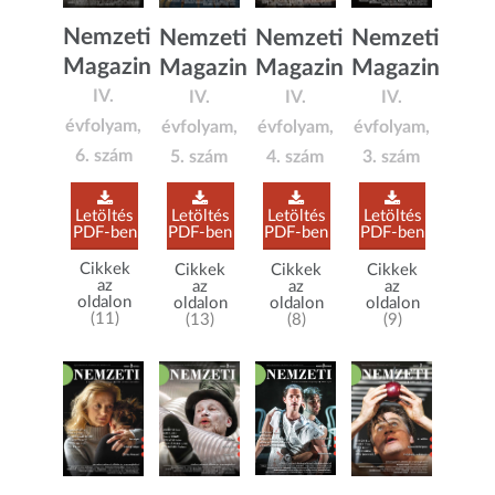
Nemzeti
Nemzeti
Nemzeti
Nemzeti
Magazin
Magazin
Magazin
Magazin
IV.
IV.
IV.
IV.
évfolyam,
évfolyam,
évfolyam,
évfolyam,
6. szám
5. szám
4. szám
3. szám
Letöltés
Letöltés
Letöltés
Letöltés
PDF-ben
PDF-ben
PDF-ben
PDF-ben
Cikkek
Cikkek
Cikkek
Cikkek
az
az
az
az
oldalon
oldalon
oldalon
oldalon
(11)
(13)
(8)
(9)