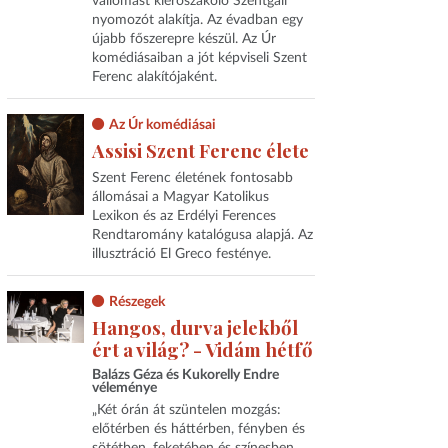
vallomást kierőszakoló Szentgáli
nyomozót alakítja. Az évadban egy
újabb főszerepre készül. Az Úr
komédiásaiban a jót képviseli Szent
Ferenc alakítójaként.
Az Úr komédiásai
Assisi Szent Ferenc élete
Szent Ferenc életének fontosabb
állomásai a Magyar Katolikus
Lexikon és az Erdélyi Ferences
Rendtaromány katalógusa alapjá. Az
illusztráció El Greco festénye.
Részegek
Hangos, durva jelekből
ért a világ? - Vidám hétfő
Balázs Géza és Kukorelly Endre
véleménye
„Két órán át szüntelen mozgás:
előtérben és háttérben, fényben és