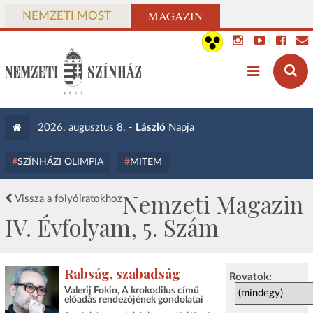
MAGAZIN
NEMZETI MOST
2026. augusztus 8. -
László
Napja
SZÍNHÁZI OLIMPIA
MITEM
Nemzeti Magazin
Vissza a folyóiratokhoz
IV. Évfolyam, 5. Szám
Rabság, szabadság
Rovatok:
Valerij Fokin, A krokodilus című
előadás rendezőjének gondolatai