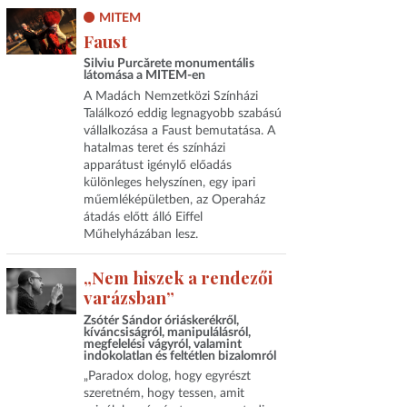
MITEM
Faust
Silviu Purcărete monumentális
látomása a MITEM-en
A Madách Nemzetközi Színházi
Találkozó eddig legnagyobb szabású
vállalkozása a Faust bemutatása. A
hatalmas teret és színházi
apparátust igénylő előadás
különleges helyszínen, egy ipari
műemléképületben, az Operaház
átadás előtt álló Eiffel
Műhelyházában lesz.
„Nem hiszek a rendezői
varázsban”
Zsótér Sándor óriáskerékről,
kíváncsiságról, manipulálásról,
megfelelési vágyról, valamint
indokolatlan és feltétlen bizalomról
„Paradox dolog, hogy egyrészt
szeretném, hogy tessen, amit