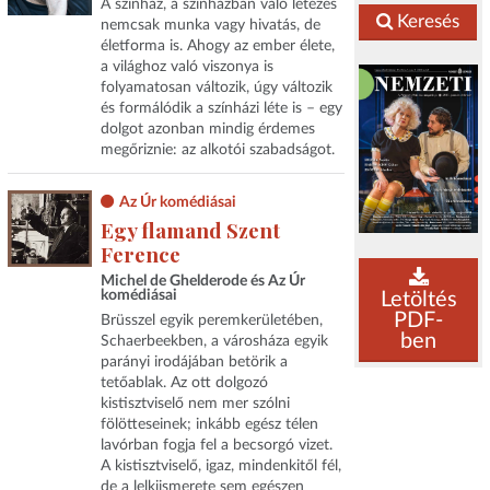
A színház, a színházban való létezés
Keresés
nemcsak munka vagy hivatás, de
életforma is. Ahogy az ember élete,
a világhoz való viszonya is
folyamatosan változik, úgy változik
és formálódik a színházi léte is – egy
dolgot azonban mindig érdemes
megőriznie: az alkotói szabadságot.
Az Úr komédiásai
Egy flamand Szent
Ference
Michel de Ghelderode és Az Úr
komédiásai
Letöltés
PDF-
Brüsszel egyik peremkerületében,
ben
Schaerbeekben, a városháza egyik
parányi irodájában betörik a
tetőablak. Az ott dolgozó
kistisztviselő nem mer szólni
fölötteseinek; inkább egész télen
lavórban fogja fel a becsorgó vizet.
A kistisztviselő, igaz, mindenkitől fél,
de a lelkiismerete sem egészen