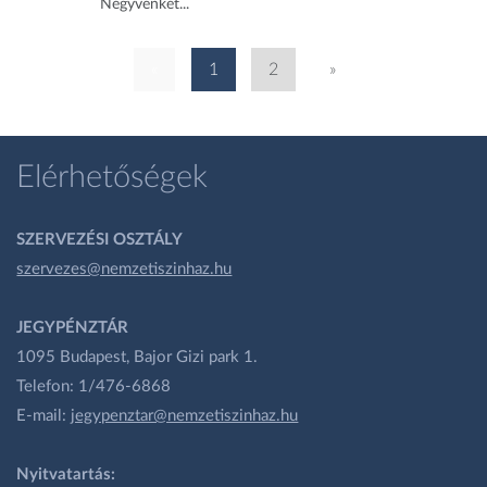
Negyvenkét...
«
1
2
»
Elérhetőségek
SZERVEZÉSI OSZTÁLY
szervezes@nemzetiszinhaz.hu
JEGYPÉNZTÁR
1095 Budapest, Bajor Gizi park 1.
Telefon: 1/476-6868
E-mail:
jegypenztar@nemzetiszinhaz.hu
Nyitvatartás: