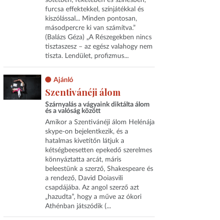
sötétben, feketében és színesben,
furcsa effektekkel, színjátékkal és
kiszólással... Minden pontosan,
másodpercre ki van számítva.”
(Balázs Géza) „A Részegekben nincs
tisztaszesz – az egész valahogy nem
tiszta. Lendület, profizmus...
Ajánló
Szentivánéji álom
Szárnyalás a vágyaink diktálta álom
és a valóság között
Amikor a Szentivánéji álom Helénája
skype-on bejelentkezik, és a
hatalmas kivetítőn látjuk a
kétségbeesetten epekedő szerelmes
könnyáztatta arcát, máris
beleestünk a szerző, Shakespeare és
a rendező, David Doiasvili
csapdájába. Az angol szerző azt
„hazudta”, hogy a műve az ókori
Athénban játszódik (...