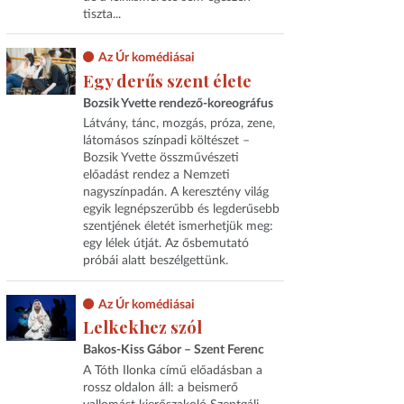
tiszta...
Az Úr komédiásai
Egy derűs szent élete
Bozsik Yvette rendező-koreográfus
Látvány, tánc, mozgás, próza, zene,
látomásos színpadi költészet –
Bozsik Yvette összművészeti
előadást rendez a Nemzeti
nagyszínpadán. A keresztény világ
egyik legnépszerűbb és legderűsebb
szentjének életét ismerhetjük meg:
egy lélek útját. Az ősbemutató
próbái alatt beszélgettünk.
Az Úr komédiásai
Lelkekhez szól
Bakos-Kiss Gábor – Szent Ferenc
A Tóth Ilonka című előadásban a
rossz oldalon áll: a beismerő