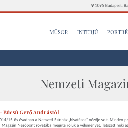
1095 Budapest, Baj
MŰSOR
INTERJÚ
PORTRÉ
Nemzeti Magazin
 - Búcsú Gerő Andrástól
014/15-ös évadban a Nemzeti Színház „hivatásos” nézője volt. Minden p
 Magazin Nézőpont rovatába megírta róluk a véleményét. Tetszett neki az