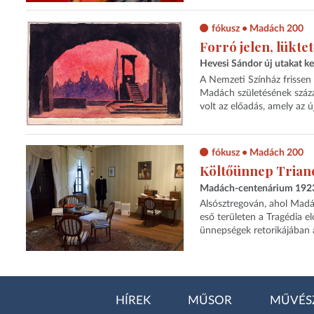
fókusz • Madách 200
Forró jelen, lükte
Hevesi Sándor új utakat k
A Nemzeti Színház frissen 
Madách születésének száza
volt az előadás, amely az ú
fókusz • Madách 200
Költőünnep Trian
Madách-centenárium 1923 –
Alsósztregován, ahol Madác
eső területen a Tragédia e
ünnepségek retorikájában a „
HÍREK
MŰSOR
MŰVÉS