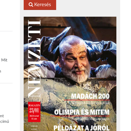
Keresés
 Mit
n
int
 című