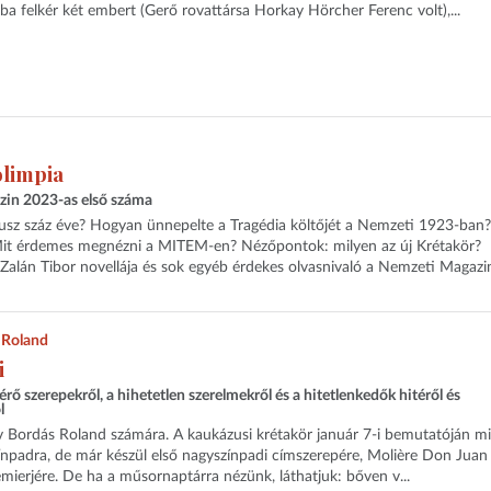
ába felkér két embert (Gerő rovattársa Horkay Hörcher Ferenc volt),...
limpia
zin 2023-as első száma
usz száz éve? Hogyan ünnepelte a Tragédia költőjét a Nemzeti 1923-ban?
 Mit érdemes megnézni a MITEM-en? Nézőpontok: milyen az új Krétakör?
 Zalán Tibor novellája és sok egyéb érdekes olvasnivaló a Nemzeti Magazi
 Roland
i
ő szerepekről, a hihetetlen szerelmekről és a hitetlenkedők hitéről és
l
v Bordás Roland számára. A kaukázusi krétakör január 7-i bemutatóján m
ínpadra, de már készül első nagyszínpadi címszerepére, Molière Don Juan
mierjére. De ha a műsornaptárra nézünk, láthatjuk: bőven v...