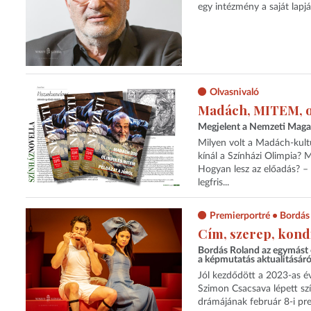
egy intézmény a saját lapj
Olvasnivaló
Madách, MITEM, o
Megjelent a Nemzeti Maga
Milyen volt a Madách-kult
kínál a Színházi Olimpia?
Hogyan lesz az előadás? –
legfris...
Premierportré • Bordás
Cím, szerep, kond
Bordás Roland az egymást ér
a képmutatás aktualitásáró
Jól kezdődött a 2023-as é
Szimon Csacsava lépett sz
drámájának február 8-i pre