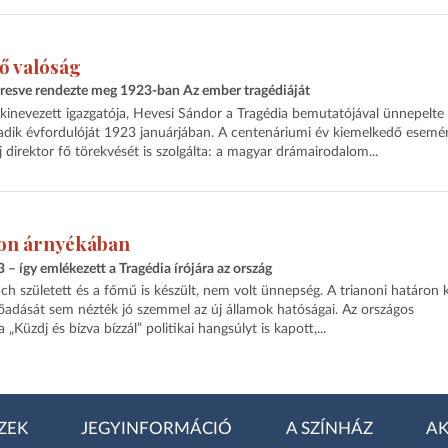
tő valóság
eresve rendezte meg 1923-ban Az ember tragédiáját
kinevezett igazgatója, Hevesi Sándor a Tragédia bemutatójával ünnepelte
dik évfordulóját 1923 januárjában. A centenáriumi év kiemelkedő esemé
j direktor fő törekvését is szolgálta: a magyar drámairodalom...
on árnyékában
 így emlékezett a Tragédia írójára az ország
h született és a főmű is készült, nem volt ünnepség. A trianoni határon k
lőadását sem nézték jó szemmel az új államok hatóságai. Az országos
Küzdj és bízva bízzál” politikai hangsúlyt is kapott,...
ZEK
JEGYINFORMÁCIÓ
A SZÍNHÁZ
AK