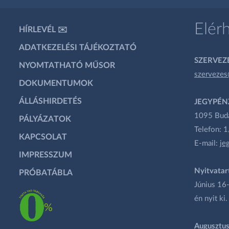
Elér
HÍRLEVÉL ✉️
ADATKEZELÉSI TÁJÉKOZTATÓ
SZERVEZÉ
NYOMTATHATÓ MŰSOR
szervezes
DOKUMENTUMOK
ÁLLÁSHIRDETÉS
JEGYPÉN
1095 Budap
PÁLYÁZATOK
Telefon: 
KAPCSOLAT
E-mail:
je
IMPRESSZUM
Nyitvatar
PRÓBATÁBLA
Június 16-
én nyit ki.
Augusztus