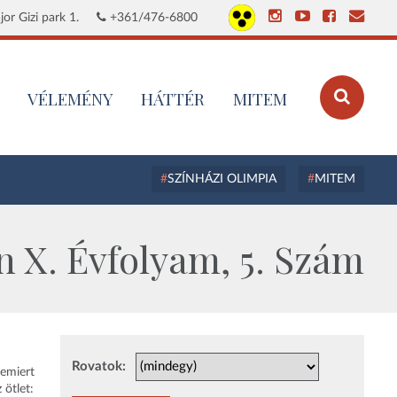
or Gizi park 1.
+361/476-6800
VÉLEMÉNY
HÁTTÉR
MITEM
SZÍNHÁZI OLIMPIA
MITEM
 X. Évfolyam, 5. Szám
Rovatok:
remiert
 ötlet: