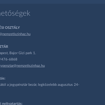
hetőségek
SI OSZTÁLY
@nemzetiszinhaz.hu
ZTÁR
est, Bajor Gizi park 1.
1/476-6868
gypenztar@nemzetiszinhaz.hu
tás:
ától a jegypénztár bezár, legközelebb augusztus 24-
i nyitvatartás: