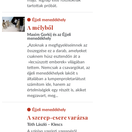
majd. Tegnap este fotósoknak
tartottak próbát.
Éjjeli menedékhely
A mélyből
Maxim Gorkij és az Éjjeli
menedékhely
„Azoknak a megfigyeléseimnek az
összegzése ez a darab, amelyeket
csaknem húsz esztendőn át a
»lecsúszott emberek« világában
tettem. Nemcsak a csavargókat, az
éjjeli menedékhelyek lakóit s
általában a lumpenproletariátust
számítom ide, hanem az
értelmiségiek egy részét is, akiket
megzavart, meg...
Éjjeli menedékhely
A szerep-csere varázsa
Tóth László – Klescs
A színlap szerinti szerepéről,