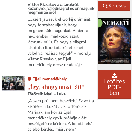
Viktor Rizsakov avatárokról,
Keresés
közönyről, valódiságról és önmagunk
megmentéséről
„…azért játsszuk el Gorkij drámáját,
hogy felszabaduljunk, hogy
megmentsük magunkat. Amiért a
hívő ember imádkozik, azért
játszunk mi is. És hogy a világról
alkotott eltorzított képet ismét
valódivá, reálissá tegyük” – mondja
Viktor Rizsakov, az Éjjeli
menedékhely orosz rendezője.
Éjjeli menedékhely
Letöltés
„Így, ahogy most lát!”
PDF-
ben
Törőcsik Mari – Luka
„A szerepről nem beszélek.” Ez volt a
kikötése a Lukát alakító Törőcsik
Marinak, amikor az Éjjeli
menedékhely egyik próbája előtt
beszélgetésre kértem. Adódott tehát
az első kérdés: miért nem?