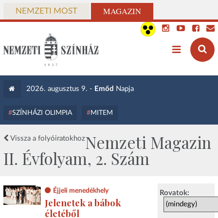
MAGAZIN
NEMZETI MOST
2026. augusztus 9. -
Emőd
Napja
SZÍNHÁZI OLIMPIA
MITEM
Nemzeti Magazin
Vissza a folyóiratokhoz
II. Évfolyam, 2. Szám
Éjjeli menedékhely
Rovatok:
Jelenetek a bábok
életéből