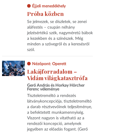
Éjjeli menedékhely
Próba közben
Se jelmezek, se díszletek, se zenei
aláfestés – csupán néhány
jelzésértékű szék, nagyméretű bábok
a kezekben és a színészek. Még
minden a szövegről és a keresésről
szól.
Nézőpont: Operett
Lakájforradalom –
Vidám világkatasztrófa
Gerő András és Horkay Hörcher
Ferenc véleménye
Tiszteletreméltó a rendezés
látványkoncepciója, tiszteletreméltó
a darab résztvevőinek teljesítménye,
a befektetett munkamennyiség.
Viszont nagyon is vitatható az a
rendezői koncepció, amelynek
jegyében az előadás fogant. (Gerő