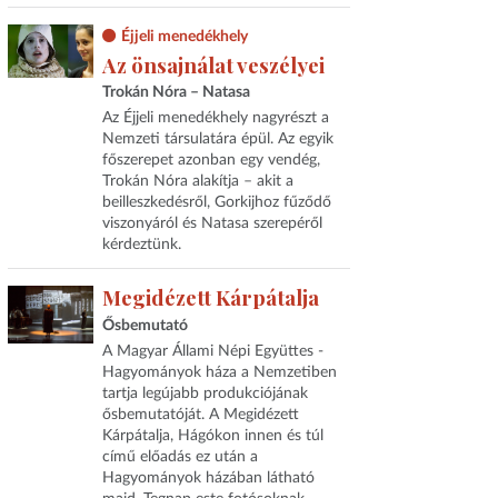
Éjjeli menedékhely
Az önsajnálat veszélyei
Trokán Nóra – Natasa
Az Éjjeli menedékhely nagyrészt a
Nemzeti társulatára épül. Az egyik
főszerepet azonban egy vendég,
Trokán Nóra alakítja – akit a
beilleszkedésről, Gorkijhoz fűződő
viszonyáról és Natasa szerepéről
kérdeztünk.
Megidézett Kárpátalja
Ősbemutató
A Magyar Állami Népi Együttes -
Hagyományok háza a Nemzetiben
tartja legújabb produkciójának
ősbemutatóját. A Megidézett
Kárpátalja, Hágókon innen és túl
című előadás ez után a
Hagyományok házában látható