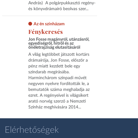
András) A polgárpukkasztó regény-
és könyvdrámaíró beolvas szer...
Az én színházam
Fény­keresés
Jon Fosse magányról, utánzásról,
egyediségről, hitről és az
önéletrajziság elutasításáról
A világ legtöbbet játszott kortárs
drámaírója, Jon Fosse, először a
pénz miatt kezdett bele egy
színdarab megírásába.
Harminchárom színpadi művét
negyven nyelvre fordították le, a
bemutatók száma meghaladja az
ezret. A regényeivel is világsikert
arató norvég szerző a Nemzeti
Színház meghívására 2014...
Elérhetőségek