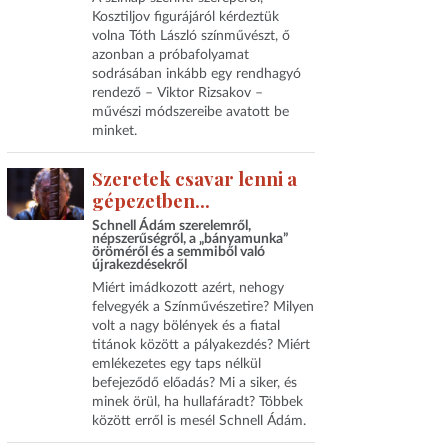
Kosztiljov figurájáról kérdeztük
volna Tóth László színművészt, ő
azonban a próbafolyamat
sodrásában inkább egy rendhagyó
rendező – Viktor Rizsakov –
művészi módszereibe avatott be
minket.
Szeretek csavar lenni a
gépezetben...
Schnell Ádám szerelemről,
népszerűségről, a „bányamunka”
öröméről és a semmiből való
újrakezdésekről
Miért imádkozott azért, nehogy
felvegyék a Színművészetire? Milyen
volt a nagy bölények és a fiatal
titánok között a pályakezdés? Miért
emlékezetes egy taps nélkül
befejeződő előadás? Mi a siker, és
minek örül, ha hullafáradt? Többek
között erről is mesél Schnell Ádám.