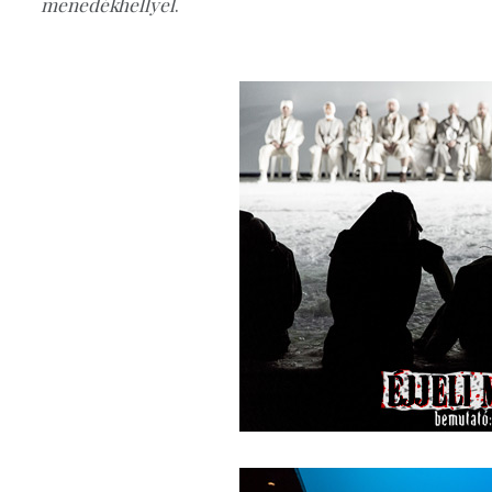
menedékhellyel
.