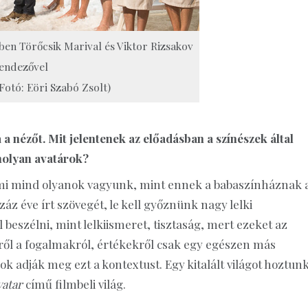
rben Törőcsik Marival és Viktor Rizsakov
endezővel
Fotó: Eöri Szabó Zsolt)
 nézőt. Mit jelentenek az előadásban a színészek által
molyan avatárok?
 mi mind olyanok vagyunk, mint ennek a babaszínháznak 
áz éve írt szövegét, le kell győznünk nagy lelki
eszélni, mint lelkiismeret, tisztaság, mert ezeket az
ől a fogalmakról, értékekről csak egy egészen más
k adják meg ezt a kontextust. Egy kitalált világot hoztun
vatar
című filmbeli világ.