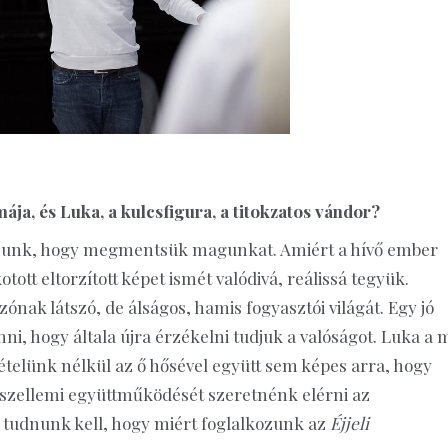
ája, és Luka, a kulcsfigura, a titokzatos vándor?
duljunk, hogy megmentsük magunkat. Amiért a hívő ember
otott eltorzított képet ismét valódivá, reálissá tegyük.
k látszó, de álságos, hamis fogyasztói világát. Egy jó
ni, hogy általa újra érzékelni tudjuk a valóságot. Luka a 
zvételünk nélkül az ő hősével együtt sem képes arra, hogy
 szellemi együttműködését szeretnénk elérni az
tudnunk kell, hogy miért foglalkozunk az
Éjjeli