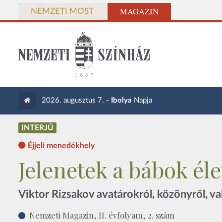
MAGAZIN
NEMZETI MOST
2026. augusztus 7. -
Ibolya
Napja
INTERJÚ
Éjjeli menedékhely
Jelenetek a bábok éle
Viktor Rizsakov avatárokról, közönyről, 
Nemzeti Magazin, II. évfolyam, 2. szám