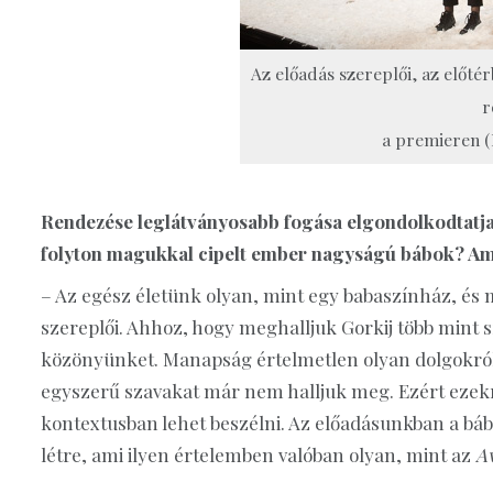
Az előadás szereplői, az előté
r
a premieren (
Rendezése leglátványosabb fogása elgondolkodtatja a
folyton magukkal cipelt ember nagyságú bábok? A
– Az egész életünk olyan, mint egy babaszínház, és
szereplői. Ahhoz, hogy meghalljuk Gorkij több mint sz
közönyünket. Manapság értelmetlen olyan dolgokról b
egyszerű szavakat már nem halljuk meg. Ezért ezekr
kontextusban lehet beszélni. Az előadásunkban a bábo
létre, ami ilyen értelemben valóban olyan, mint az
A