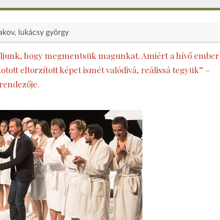
sakov
lukácsy györgy
aduljunk, hogy megmentsük magunkat. Amiért a hívő ember
otott eltorzított képet ismét valódivá, reálissá tegyük” –
rendezője.