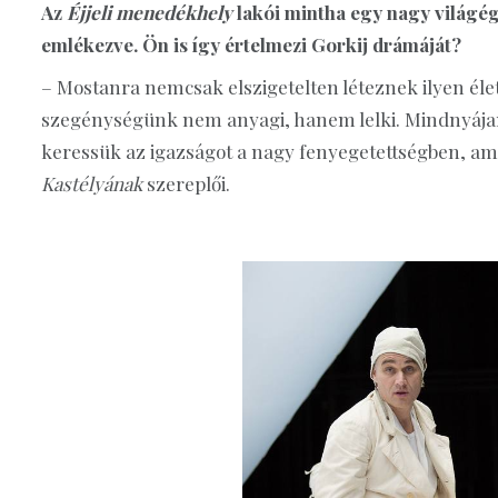
Az
Éjjeli menedékhely
lakói mintha egy nagy világé
emlékezve. Ön is így értelmezi Gorkij drámáját?
– Mostanra nemcsak elszigetelten léteznek ilyen élet
szegénységünk nem anyagi, hanem lelki. Mindnyája
keressük az igazságot a nagy fenyegetettségben, ami
Kastélyának
szereplői.