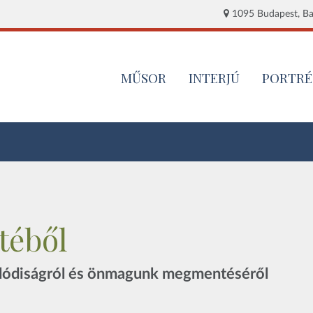
1095 Budapest, Baj
MŰSOR
INTERJÚ
PORTRÉ
téből
valódiságról és önmagunk megmentéséről