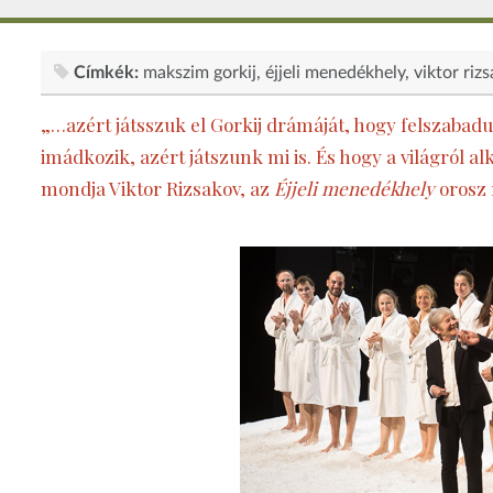
Címkék:
makszim gorkij
éjjeli menedékhely
viktor riz
„…azért játsszuk el Gorkij drámáját, hogy felszab
imádkozik, azért játszunk mi is. És hogy a világról alk
mondja Viktor Rizsakov, az
Éjjeli menedékhely
orosz 