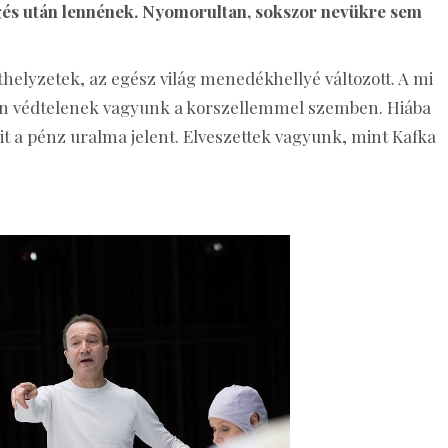
gés után lennének. Nyomorultan, sokszor nevükre sem
helyzetek, az egész világ menedékhellyé változott. A mi
n védtelenek vagyunk a korszellemmel szemben. Hiába
t a pénz uralma jelent. Elveszettek vagyunk, mint Kafka