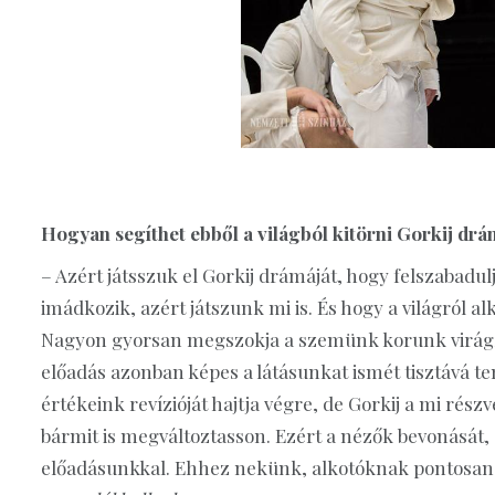
Hogyan segíthet ebből a világból kitörni Gorkij drám
– Azért játsszuk el Gorkij drámáját, hogy felszaba
imádkozik, azért játszunk mi is. És hogy a világról alk
Nagyon gyorsan megszokja a szemünk korunk virágzóna
előadás azonban képes a látásunkat ismét tisztává ten
értékeink revízióját hajtja végre, de Gorkij a mi rés
bármit is megváltoztasson. Ezért a nézők bevonását,
előadásunkkal. Ehhez nekünk, alkotóknak pontosan 