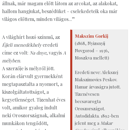
állnak, már magam előtt látom az arcokat, az alakokat,
hallom hangjukat, beszédüket – cselekedeteik oka már
világos előttem, minden világos...”
Makszim Gorkij
A világhírt hozó színmű, az
(1868, Nyizsnyij
Éjjeli menedékhely
eredeti
Novgorod – 1936,
címe ez volt:
Na dnye
, vagyis
A
Moszkva mellett)
mélyben
.
A szerzője is mélyről jött.
Eredeti neve: Alekszej
Korán elárvult gyermekként
Makszimovics Peskov.
megtapasztalta a nyomort, a
Hamar árvaságra jutott.
kiszolgáltatottságot, a
Tizenévesen
kegyetlenséget. Tizenhat éves
becsavarogta
volt, amikor gyalog indult
Oroszországot.
neki Oroszországnak, alkalmi
Autodidakta. 1892-ben
jelent meg a
Makar
munkákon tengődött,