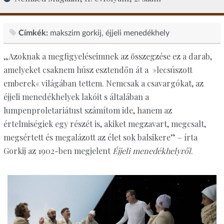
Címkék:
makszim gorkij
éjjeli menedékhely
„Azoknak a megfigyeléseimnek az összegzése ez a darab,
amelyeket csaknem húsz esztendőn át a »lecsúszott
emberek« világában tettem. Nemcsak a csavargókat, az
éjjeli menedékhelyek lakóit s általában a
lumpenproletariátust számítom ide, hanem az
értelmiségiek egy részét is, akiket megzavart, megcsalt,
megsértett és megalázott az élet sok balsikere” – írta
Gorkij az 1902-ben megjelent
Éjjeli menedékhelyről
.