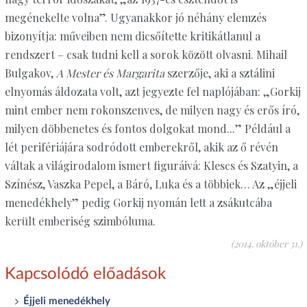
megénekelte volna”. Ugyanakkor jó néhány elemzés
bizonyítja: műveiben nem dicsőítette kritikátlanul a
rendszert – csak tudni kell a sorok között olvasni. Mihail
Bulgakov,
A Mester és Margarita
szerzője, aki a sztálini
elnyomás áldozata volt, azt jegyezte fel naplójában: „Gorkij
mint ember nem rokonszenves, de milyen nagy és erős író,
milyen döbbenetes és fontos dolgokat mond...” Például a
lét perifériájára sodródott emberekről, akik az ő révén
váltak a világirodalom ismert figuráivá: Klescs és Szatyin, a
Színész, Vaszka Pepel, a Báró, Luka és a többiek… Az „éjjeli
menedékhely” pedig Gorkij nyomán lett a zsákutcába
került emberiség szimbóluma.
(2014. október 31.)
Kapcsolódó előadások
Éjjeli menedékhely