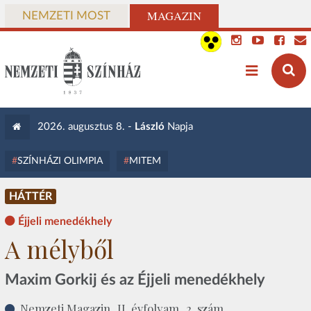
MAGAZIN
NEMZETI MOST
2026. augusztus 8. -
László
Napja
SZÍNHÁZI OLIMPIA
MITEM
HÁTTÉR
Éjjeli menedékhely
A mélyből
Maxim Gorkij és az Éjjeli menedékhely
Nemzeti Magazin, II. évfolyam, 2. szám