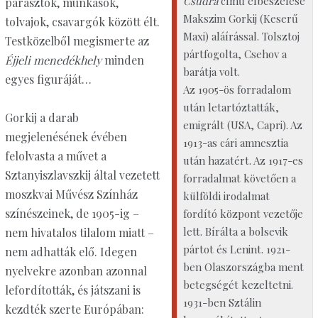
Csudra
című elbeszélése
parasztok, munkások,
Makszim Gorkij (Keserű
tolvajok, csavargók között élt.
Maxi) aláírással. Tolsztoj
Testközelből megismerte az
pártfogolta, Csehov a
Éjjeli menedékhely
minden
barátja volt.
egyes figuráját…
Az 1905-ös forradalom
után letartóztatták,
Gorkij a darab
emigrált (USA, Capri). Az
megjelenésének évében
1913-as cári amnesztia
felolvasta a művet a
után hazatért. Az 1917-es
Sztanyiszlavszkij által vezetett
forradalmat követően a
moszkvai Művész Színház
külföldi irodalmat
színészeinek, de 1905-ig –
fordító központ vezetője
lett. Bírálta a bolsevik
nem hivatalos tilalom miatt –
pártot és Lenint. 1921-
nem adhatták elő. Idegen
ben Olaszországba ment
nyelvekre azonban azonnal
betegségét kezeltetni.
lefordították, és játszani is
1931-ben Sztálin
kezdték szerte Európában: