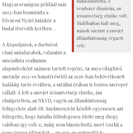
hazacsábította. A
Magyarországon például már
rendszer díszírója, az
1903-ban bemutatta a
írószövetség elnöke volt.
Fővárosi Nyári Színkör a
Tüdőbajban halt meg,
budai Horváth kertben…
mások szerint a szovjet
állambiztonság végzett
A
Kispolgárok
, a
Barbárok
vele.
című színdarabok, valamint a
szocialista realizmus
alapműveként számon tartott regény, Az anya világhírű
szerzője 1931-es hazatérésétől az 1936-ban bekövetkezett
haláláig tartó években, a sztálini érában is fontos szerepet
vállalt: ő lett a szovjet írószövetség elnöke, ám
elszigetelten, az NKVD, vagyis az állambiztonság
felügyelete alatt élt. Szolzsenyicin később egyenesen azt
fejtegette, hogy Sztálin fölöslegesen ölette meg (hogy
valóban így volt-e, máig nem bizonyított), mert Gorkij a
nagy terror időszakát, „az 1937-es esztendőt is