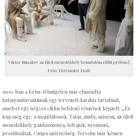
Viktor Rizsakov az Éjjeli menedékhely bemutatója előtti próbán |
Fotó: Eöri Szabó Zsolt
1900-ban a Krím-félszigeten már elmondta
Sztanyiszlavszkijnak egy tervezett darabja tartalmát,
amelyet egy négyes ciklus befejező részének képzelt: „És
lesz még egy: a mezítlábasok. Tatár, zsidó, színész, az éjjeli
menedékhely gazdasszonya, tolvajok, nyomozó,
prostituáltak. Csupa szörnyűség. Terveim már készen