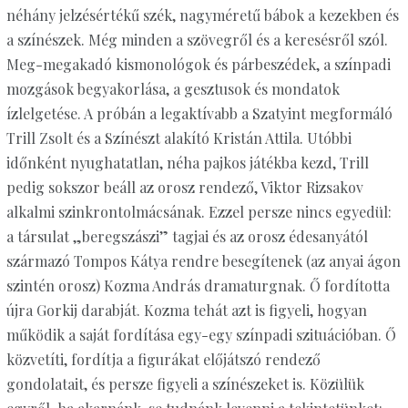
néhány jelzésértékű szék, nagyméretű bábok a kezekben és
a színészek. Még minden a szövegről és a keresésről szól.
Meg-megakadó kismonológok és párbeszédek, a színpadi
mozgások begyakorlása, a gesztusok és mondatok
ízlelgetése. A próbán a legaktívabb a Szatyint megformáló
Trill Zsolt és a Színészt alakító Kristán Attila. Utóbbi
időnként nyughatatlan, néha pajkos játékba kezd, Trill
pedig sokszor beáll az orosz rendező, Viktor Rizsakov
alkalmi szinkrontolmácsának. Ezzel persze nincs egyedül:
a társulat „beregszászi” tagjai és az orosz édesanyától
származó Tompos Kátya rendre besegítenek (az anyai ágon
szintén orosz) Kozma András dramaturgnak. Ő fordította
újra Gorkij darabját. Kozma tehát azt is figyeli, hogyan
működik a saját fordítása egy-egy színpadi szituációban. Ő
közvetíti, fordítja a figurákat előjátszó rendező
gondolatait, és persze figyeli a színészeket is. Közülük