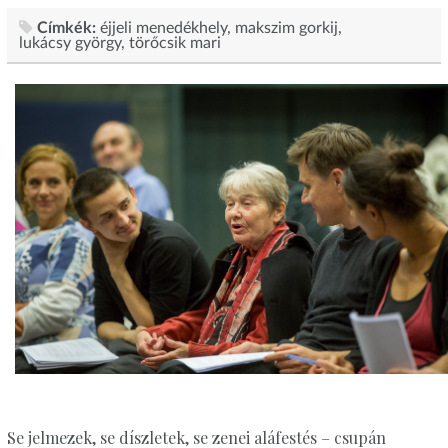
Címkék:
éjjeli menedékhely
makszim gorkij
lukácsy györgy
törőcsik mari
Se jelmezek, se díszletek, se zenei aláfestés – csupán