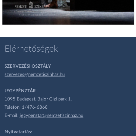
Elérhetőségek
SZERVEZÉSI OSZTÁLY
szervezes@nemzetiszinhaz.hu
JEGYPÉNZTÁR
1095 Budapest, Bajor Gizi park 1.
Telefon: 1/476-6868
E-mail:
jegypenztar@nemzetiszinhaz.hu
Nyitvatartás: