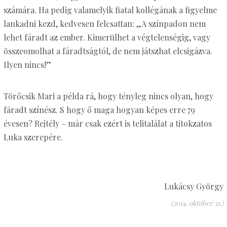
számára. Ha pedig valamelyik fiatal kollégának a figyelme
lankadni kezd, kedvesen felcsattan: „A színpadon nem
lehet fáradt az ember. Kimerülhet a végtelenségig, vagy
összeomolhat a fáradtságtól, de nem játszhat elcsigázva.
Ilyen nincs!”
Törőcsik Mari a példa rá, hogy tényleg nincs olyan, hogy
fáradt színész. S hogy ő maga hogyan képes erre 79
évesen? Rejtély – már csak ezért is telitalálat a titokzatos
Luka szerepére.
Lukácsy György
(2014. október 31.)