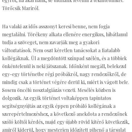
egyről, ha akarnánk, se tudnánk levenni a tekintetünket:
Törőcsik Mariról.
Ha valaki az idős asszonyt keresi benne, nem fogja
megtalálni. Törékeny alkata ellenére energikus, hibátlanul
tudja a szöveget, nem zavarják meg a gyakori
változtatások. Nem oszt kéretlen tanácsokat a fiatalabb
kollégáknak. Ül a megdöntött színpad szélén, és a többiek
önkéntelenül is neki játszanak. Időnként megáll, belekezd
egy-egy történetbe régi próbákról, nagy rendezőkről, de
mindig csak a történet végére derül ki, miért is vágott bele.
Sosem öncélú nosztalgiázás vezeti. Mesélés közben is
dolgozik. Az egyik történet voltaképpen tapintatos
segítségnyújtás az egyik éppen próbáló kollégának a
szerepértelmezéshez, a következő anekdota a rendezőnek
szóló költői kérdés, majd egy újabb rövid kitérő következik,
amiről kiderül, hogy mesterien időzített pihenő a társulat