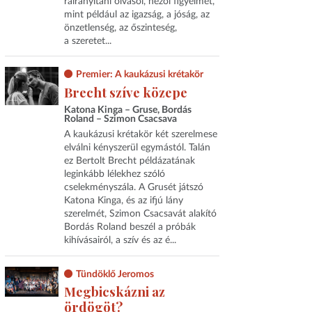
ráirányítani olvasói, nézői figyelmét,
mint például az igazság, a jóság, az
önzetlenség, az őszinteség,
a szeretet...
Premier: A kaukázusi krétakör
Brecht szíve közepe
Katona Kinga – Gruse, Bordás
Roland – Szimon Csacsava
A kaukázusi krétakör két szerelmese
elválni kényszerül egymástól. Talán
ez Bertolt Brecht példázatának
leginkább lélekhez szóló
cselekményszála. A Grusét játszó
Katona Kinga, és az ifjú lány
szerelmét, Szimon Csacsavát alakító
Bordás Roland beszél a próbák
kihívásairól, a szív és az é...
Tündöklő Jeromos
Megbicskázni az
ördögöt?