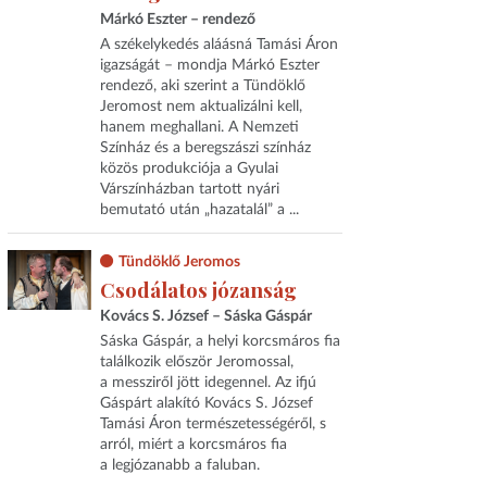
Márkó Eszter – rendező
A székelykedés aláásná Tamási Áron
igazságát – mondja Márkó Eszter
rendező, aki szerint a Tündöklő
Jeromost nem aktualizálni kell,
hanem meghallani. A Nemzeti
Színház és a beregszászi színház
közös produkciója a Gyulai
Várszínházban tartott nyári
bemutató után „hazatalál” a ...
Tündöklő Jeromos
Csodálatos józanság
Kovács S. József – Sáska Gáspár
Sáska Gáspár, a helyi korcsmáros fia
találkozik először Jeromossal,
a messziről jött idegennel. Az ifjú
Gáspárt alakító Kovács S. József
Tamási Áron természetességéről, s
arról, miért a korcsmáros fia
a legjózanabb a faluban.