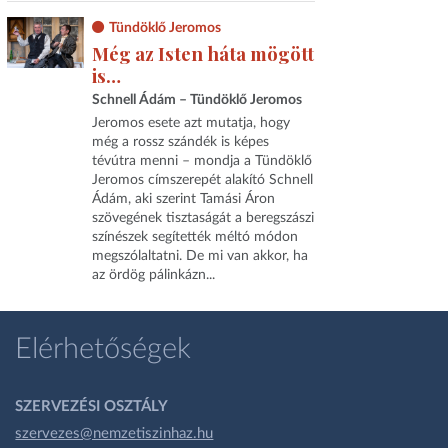
Tündöklő Jeromos
Még az Isten háta mögött
is…
Schnell Ádám – Tündöklő Jeromos
Jeromos esete azt mutatja, hogy
még a rossz szándék is képes
tévútra menni – mondja a Tündöklő
Jeromos címszerepét alakító Schnell
Ádám, aki szerint Tamási Áron
szövegének tisztaságát a beregszászi
színészek segítették méltó módon
megszólaltatni. De mi van akkor, ha
az ördög pálinkázn...
Elérhetőségek
SZERVEZÉSI OSZTÁLY
szervezes@nemzetiszinhaz.hu