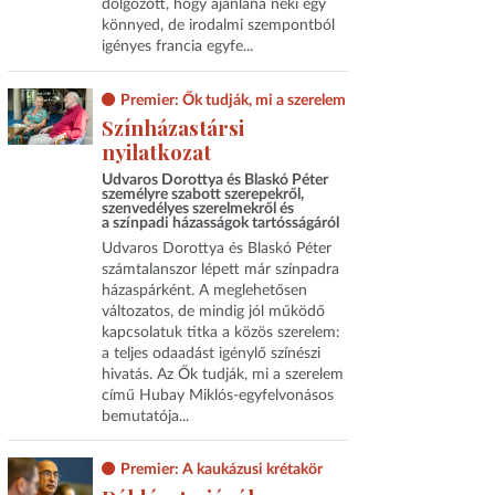
dolgozott, hogy ajánlana neki egy
könnyed, de irodalmi szempontból
igényes francia egyfe...
Premier: Ők tudják, mi a szerelem
Színházastársi
nyilatkozat
Udvaros Dorottya és Blaskó Péter
személyre szabott szerepekről,
szenvedélyes szerelmekről és
a színpadi házasságok tartósságáról
Udvaros Dorottya és Blaskó Péter
számtalanszor lépett már színpadra
házaspárként. A meglehetősen
változatos, de mindig jól működő
kapcsolatuk titka a közös szerelem:
a teljes odaadást igénylő színészi
hivatás. Az Ők tudják, mi a szerelem
című Hubay Miklós-egyfelvonásos
bemutatója...
Premier: A kaukázusi krétakör