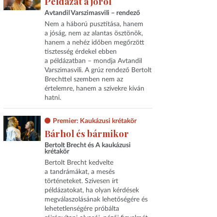
Példázat a jóról
Avtandil Varszimasvili – rendező
Nem a háború pusztítása, hanem
a jóság, nem az alantas ösztönök,
hanem a nehéz időben megőrzött
tisztesség érdekel ebben
a példázatban – mondja Avtandil
Varszimasvili. A grúz rendező Bertolt
Brechttel szemben nem az
értelemre, hanem a szívekre kíván
hatni.
Premier: Kaukázusi krétakör
Bárhol és bármikor
Bertolt Brecht és A kaukázusi
krétakör
Bertolt Brecht kedvelte
a tandrámákat, a mesés
történeteket. Szívesen írt
példázatokat, ha olyan kérdések
megválaszolásának lehetőségére és
lehetetlenségére próbálta