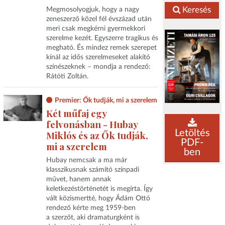
Keresés
Megmosolyogjuk, hogy a nagy
zeneszerző közel fél évszázad után
meri csak megkérni gyermekkori
szerelme kezét. Egyszerre tragikus és
megható. És mindez remek szerepet
kínál az idős szerelmeseket alakító
színészeknek – mondja a rendező:
Rátóti Zoltán.
Premier: Ők tudják, mi a szerelem
Két műfaj egy
felvonásban - Hubay
Letöltés
Miklós és az Ők tudják,
PDF-
mi a szerelem
ben
Hubay nemcsak a ma már
klasszikusnak számító színpadi
művet, hanem annak
keletkezéstörténetét is megírta. Így
vált közismertté, hogy Ádám Ottó
rendező kérte meg 1959-ben
a szerzőt, aki dramaturgként is