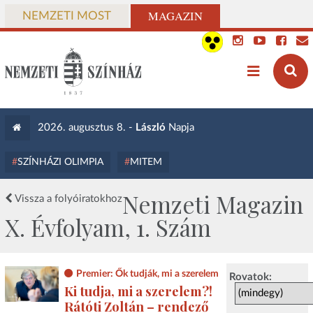
MAGAZIN
NEMZETI MOST
2026. augusztus 8. -
László
Napja
SZÍNHÁZI OLIMPIA
MITEM
Nemzeti Magazin
Vissza a folyóiratokhoz
X. Évfolyam, 1. Szám
Premier: Ők tudják, mi a szerelem
Rovatok:
Ki tudja, mi a szerelem?!
Rátóti Zoltán – rendező