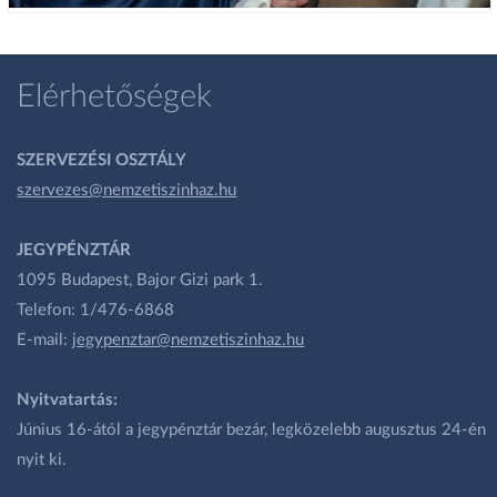
Elérhetőségek
SZERVEZÉSI OSZTÁLY
szervezes@nemzetiszinhaz.hu
JEGYPÉNZTÁR
1095 Budapest, Bajor Gizi park 1.
Telefon: 1/476-6868
E-mail:
jegypenztar@nemzetiszinhaz.hu
Nyitvatartás:
Június 16-ától a jegypénztár bezár, legközelebb augusztus 24-én
nyit ki.