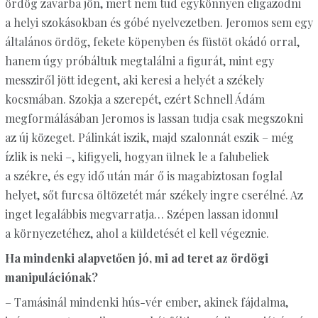
ördög zavarba jön, mert nem tud egykönnyen eligazodni
a helyi szokásokban és góbé nyelvezetben. Jeromos sem egy
általános ördög, fekete köpenyben és füstöt okádó orral,
hanem úgy próbáltuk megtalálni a figurát, mint egy
messziről jött idegent, aki keresi a helyét a székely
kocsmában. Szokja a szerepét, ezért Schnell Ádám
megformálásában Jeromos is lassan tudja csak megszokni
az új közeget. Pálinkát iszik, majd szalonnát eszik – még
ízlik is neki –, kifigyeli, hogyan ülnek le a falubeliek
a székre, és egy idő után már ő is magabiztosan foglal
helyet, sőt furcsa öltözetét már székely ingre cserélné. Az
inget legalábbis megvarratja… Szépen lassan idomul
a környezetéhez, ahol a küldetését el kell végeznie.
Ha mindenki alapvetően jó, mi ad teret az ördögi
manipulációnak?
– Tamásinál mindenki hús-vér ember, akinek fájdalma,