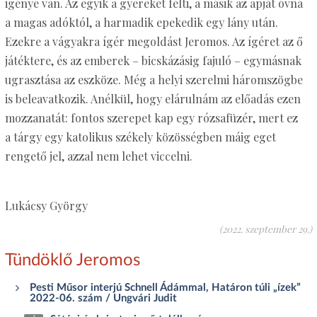
igénye van. Az egyik a gyerekét félti, a másik az apját óvná
a magas adóktól, a harmadik epekedik egy lány után.
Ezekre a vágyakra ígér megoldást Jeromos. Az ígéret az ő
játéktere, és az emberek – bicskázásig fajuló – egymásnak
ugrasztása az eszköze. Még a helyi szerelmi háromszögbe
is beleavatkozik. Anélkül, hogy elárulnám az előadás ezen
mozzanatát: fontos szerepet kap egy rózsafüzér, mert ez
a tárgy egy katolikus székely közösségben máig eget
rengető jel, azzal nem lehet viccelni.
Lukácsy György
(2022. szeptember 29.)
Tündöklő Jeromos
Pesti Műsor interjú Schnell Ádámmal, Határon túli „ízek”
2022-06. szám / Ungvári Judit