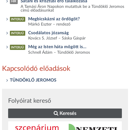
Sátáni és krisztusi erő találkozása
HÍR
A Tamási Áron Napokon mutattuk be a Tündöklő Jeromos
című előadásunkat
Megbicskázni az ördögöt?
INTERJÚ
Márkó Eszter – rendező
Csodálatos józanság
INTERJÚ
Kovács S. József – Sáska Gáspár
Még az Isten háta mögött is…
INTERJÚ
Schnell Ádám – Tündöklő Jeromos
Kapcsolódó előadások
TÜNDÖKLŐ JEROMOS
Folyóirat kereső
Keresés