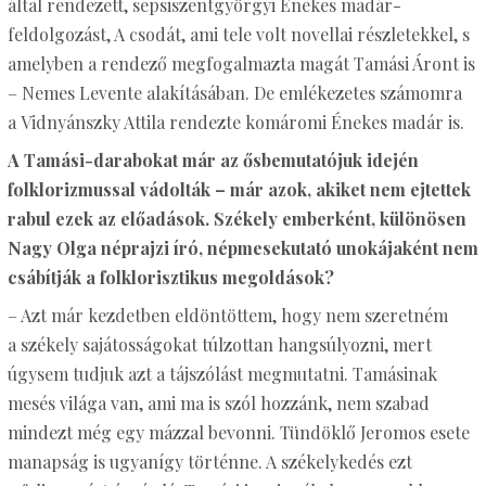
által rendezett, sepsiszentgyörgyi Énekes madár-
feldolgozást, A csodát, ami tele volt novellai részletekkel, s
amelyben a rendező megfogalmazta magát Tamási Áront is
– Nemes Levente alakításában. De emlékezetes számomra
a Vidnyánszky Attila rendezte komáromi Énekes madár is.
A Tamási-darabokat már az ősbemutatójuk idején
folklorizmussal vádolták – már azok, akiket nem ejtettek
rabul ezek az előadások. Székely emberként, különösen
Nagy Olga néprajzi író, népmesekutató unokájaként nem
csábítják a folklorisztikus megoldások?
– Azt már kezdetben eldöntöttem, hogy nem szeretném
a székely sajátosságokat túlzottan hangsúlyozni, mert
úgysem tudjuk azt a tájszólást megmutatni. Tamásinak
mesés világa van, ami ma is szól hozzánk, nem szabad
mindezt még egy mázzal bevonni. Tündöklő Jeromos esete
manapság is ugyanígy történne. A székelykedés ezt