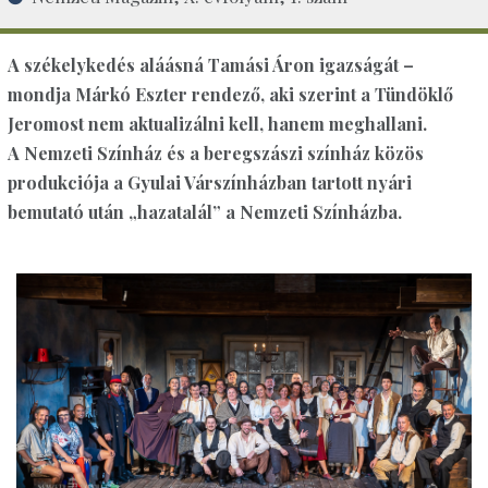
A székelykedés aláásná Tamási Áron igazságát –
mondja Márkó Eszter rendező, aki szerint a Tündöklő
Jeromost nem aktualizálni kell, hanem meghallani.
A Nemzeti Színház és a beregszászi színház közös
produkciója a Gyulai Várszínházban tartott nyári
bemutató után „hazatalál” a Nemzeti Színházba.