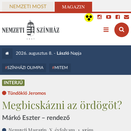
MAGAZIN
NEMZETI MOST
2026. augusztus 8. -
László
Napja
SZÍNHÁZI OLIMPIA
MITEM
INTERJÚ
Tündöklő Jeromos
Megbicskázni az ördögöt?
Márkó Eszter – rendező
Nemzeti Magazin, X. évfolyam, 1. szám