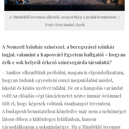
A Tündöklő Jeromos alkotói, csoportkép a gyulai bemutatón ::
Fotó: Eöri Szabó Zsolt
A Nemzeti Színház színészei, a beregszászi színház
tagjai, valamint a Kaposvári Egyetem hallgatói – hogyan
érik e sok helyről érkező színészgárda társulattá?
– Amikor elkezdtünk próbálni, magam is elgondolkoztam,
hogyan tudunk egyesíteni ennyi megszólalási módot,
iskolát és közös nyelvet találni. De ez a hangolás varázslat
volt! Az előadás végi táncjelenetet nézve immár örömmel
tölt el, hogy képesek voltunk összhangot teremteni.
A budapesti bemutatóhoz közeledve már nem a nehézséget
látom ebben a különleges felállásban, hanem
rácsodálkozom a sokszínűségre. Ha a Tündöklő Jeromos