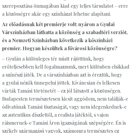
szereposztása önmagában kiad egy teljes társulatot – erre
a közösségre akár egy színházat lehetne alapítani.
Az előadásnak két premierje volt: nyáron a Gyulai
Várszínházban láthatta a közönség a szabadtéri verziót,
és a Nemzeti Színházban következik a kőszínházi
premier. Hogyan készültek a fővárosi közönségre?
– Gyulán a különleges tér miatt rájöttünk, hogy
erőteljesebben kell fogalmaznunk, mert különben elsikkad
a színészi játék. De a várszínházban azt is éreztük, hogy
a gyulai nézők ünnepelni jöttek. Kíváncsian és lelkesen
várták Tamási történetét – ez jól látszott a közönségen.
Budapesten természetesen kicsit aggódom, nem találják-e
ódivatúnak Tamási tisztaságát, vagy nem idegenkednek-e
az autentikus díszlettől, a realista játéktól, s vajon
ráismernek-e Tamási Áron igazságának szépségére. Én is
székely származású vagyok, számomra természetes ez