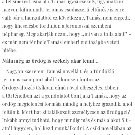
a felismerést ásná alá. Tamási igazi székely, ugyanakkor
nagyon kifinomult. Jeromos csodaszerű eltűnése is erre
vall: bár a hangulatból ez következne, Tamási nem engedi,
hogy lincselésbe forduljon a Jeromossal szembeni
népharag. Meg akarják nézni, hogy „mi van a tolla alatt” –
ez már nem fér bele Tamási emberi méltóságba vetett
hitébe.
Nála még az ördög is székely akar lenni…
– Nagyon szeretem Tamási novelláit, és a Tündöklő
Jeromos szempontjából különösen fontos az
Ördögváltozás Csíkban című rövid elbeszélés. Ebben
a történetben azt a gondolatot bontja ki Tamási, hogy az
ördög megjelenési formája mindig a helyhez igazodik, ahol
feltűnik. Mert hát ki találkozott személyesen az ördöggel?
Inkább annyi tudható, hogy mindig más és más alakot ölt –
attól függően, hol kezd munkálkodni. A csíki novellában az