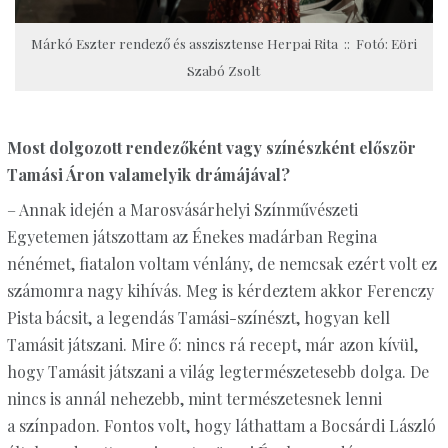
Márkó Eszter rendező és asszisztense Herpai Rita :: Fotó: Eöri
Szabó Zsolt
Most dolgozott rendezőként vagy színészként először
Tamási Áron valamelyik drámájával?
– Annak idején a Marosvásárhelyi Színművészeti
Egyetemen játszottam az Énekes madárban Regina
nénémet, fiatalon voltam vénlány, de nemcsak ezért volt ez
számomra nagy kihívás. Meg is kérdeztem akkor Ferenczy
Pista bácsit, a legendás Tamási-színészt, hogyan kell
Tamásit játszani. Mire ő: nincs rá recept, már azon kívül,
hogy Tamásit játszani a világ legtermészetesebb dolga. De
nincs is annál nehezebb, mint természetesnek lenni
a színpadon. Fontos volt, hogy láthattam a Bocsárdi László