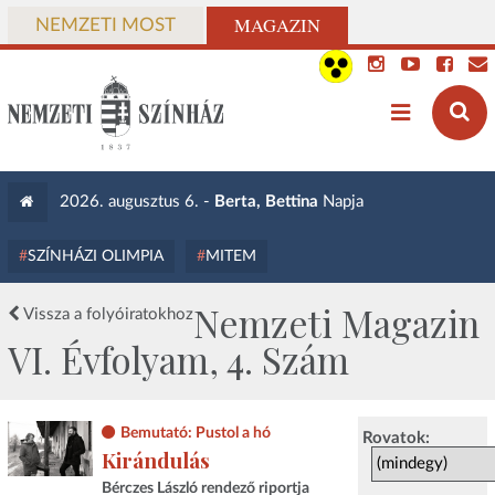
MAGAZIN
NEMZETI MOST
2026. augusztus 6. -
Berta, Bettina
Napja
SZÍNHÁZI OLIMPIA
MITEM
Nemzeti Magazin
Vissza a folyóiratokhoz
VI. Évfolyam, 4. Szám
Bemutató: Pustol a hó
Rovatok:
Kirándulás
Bérczes László rendező riportja