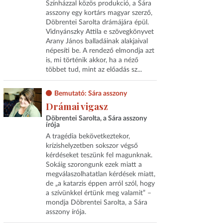
Színházzal közös produkció, a Sára
asszony egy kortárs magyar szerző,
Döbrentei Sarolta drámájára épül.
Vidnyánszky Attila e szövegkönyvet
Arany János balladáinak alakjaival
népesíti be. A rendező elmondja azt
is, mi történik akkor, ha a néző
többet tud, mint az előadás sz...
Bemutató: Sára asszony
Drámai vigasz
Döbrentei Sarolta, a Sára asszony
írója
A tragédia bekövetkeztekor,
krízishelyzetben sokszor végső
kérdéseket teszünk fel magunknak.
Sokáig szorongunk ezek miatt a
megválaszolhatatlan kérdések miatt,
de „a katarzis éppen arról szól, hogy
a szívünkkel értünk meg valamit” –
mondja Döbrentei Sarolta, a Sára
asszony írója.