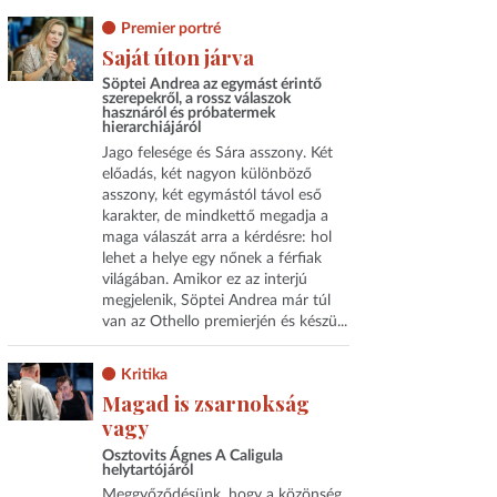
Premier portré
Saját úton járva
Söptei Andrea az egymást érintő
szerepekről, a rossz válaszok
hasznáról és próbatermek
hierarchiájáról
Jago felesége és Sára asszony. Két
előadás, két nagyon különböző
asszony, két egymástól távol eső
karakter, de mindkettő megadja a
maga válaszát arra a kérdésre: hol
lehet a helye egy nőnek a férfiak
világában. Amikor ez az interjú
megjelenik, Söptei Andrea már túl
van az Othello premierjén és készü...
Kritika
Magad is zsarnokság
vagy
Osztovits Ágnes A Caligula
helytartójáról
Meggyőződésünk, hogy a közönség