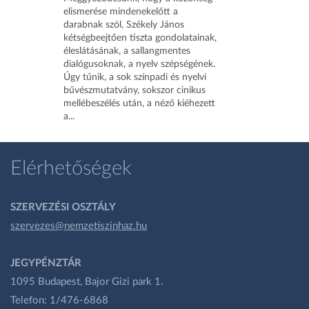
elismerése mindenekelőtt a
darabnak szól, Székely János
kétségbeejtően tiszta gondolatainak,
éleslátásának, a sallangmentes
dialógusoknak, a nyelv szépségének.
Úgy tűnik, a sok színpadi és nyelvi
bűvészmutatvány, sokszor cinikus
mellébeszélés után, a néző kiéhezett
a...
Elérhetőségek
SZERVEZÉSI OSZTÁLY
szervezes@nemzetiszinhaz.hu
JEGYPÉNZTÁR
1095 Budapest, Bajor Gizi park 1.
Telefon: 1/476-6868