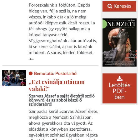
Poroszkálunk a földúton. Csípős
Keresés
hideg van, fúj a szél is, na nem
vészes, inkább csak a jó meleg
autóból kilépve esik kicsit rosszul a
tél, ahogy így együtt ballagunk a
kónyai tanyasor felé.
Végigcsoroghatnánk akár autóval is,
ki se kéne szállni, akkor is látnánk
mindent. A sáros, kietlen földeket,
a...
Bemutató: Pustol a hó
„Ezt csinálja utánam
Letöltés
valaki!”
PDF-
ben
Szarvas József a saját életéről szóló
könyvről és az abból készülő
színdarabról
Színpadra kerül Szarvas József élete,
méghozzá a Nemzeti Színházban,
ahova gyerekkora óta vágyott. Az
előadást a könyvben szerzőtársa,
egyébiránt színházi ügyekben régóta