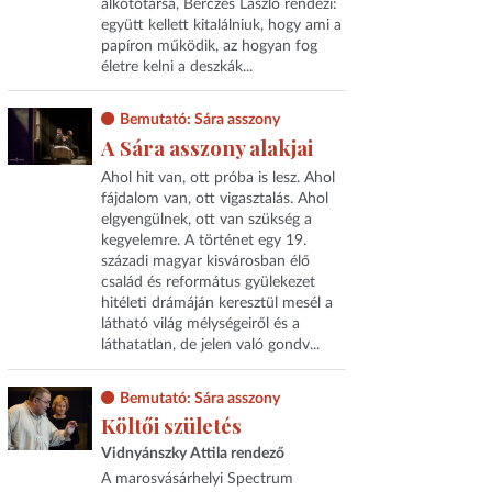
alkotótársa, Bérczes László rendezi:
együtt kellett kitalálniuk, hogy ami a
papíron működik, az hogyan fog
életre kelni a deszkák...
Bemutató: Sára asszony
A Sára asszony alakjai
Ahol hit van, ott próba is lesz. Ahol
fájdalom van, ott vigasztalás. Ahol
elgyengülnek, ott van szükség a
kegyelemre. A történet egy 19.
századi magyar kisvárosban élő
család és református gyülekezet
hitéleti drámáján keresztül mesél a
látható világ mélységeiről és a
láthatatlan, de jelen való gondv...
Bemutató: Sára asszony
Költői születés
Vidnyánszky Attila rendező
A marosvásárhelyi Spectrum