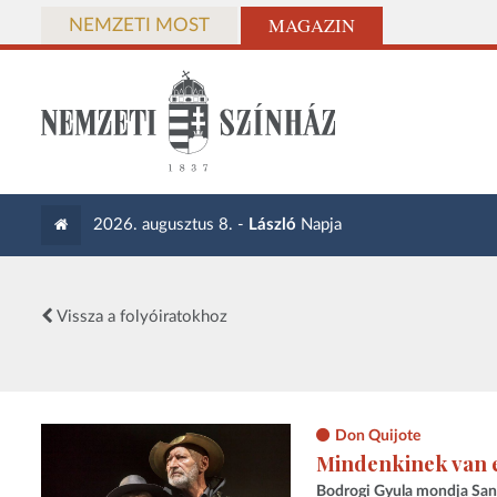
MAGAZIN
NEMZETI MOST
2026. augusztus 8. -
László
Napja
Vissza a folyóiratokhoz
Don Quijote
Mindenkinek van 
Bodrogi Gyula mondja Sanc