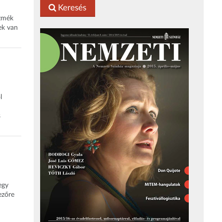
Keresés
szmék
ek van
l
s
egy
ezőre