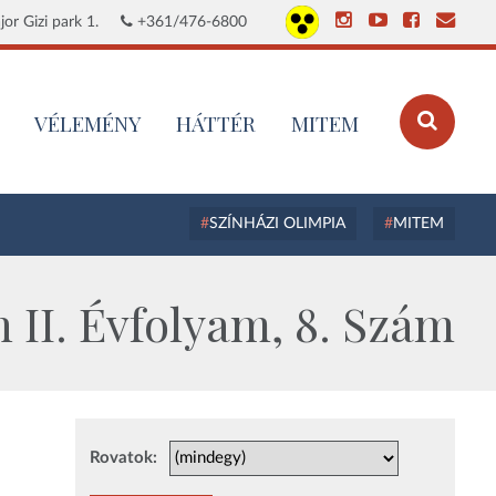
or Gizi park 1.
+361/476-6800
VÉLEMÉNY
HÁTTÉR
MITEM
SZÍNHÁZI OLIMPIA
MITEM
 II. Évfolyam, 8. Szám
Rovatok: