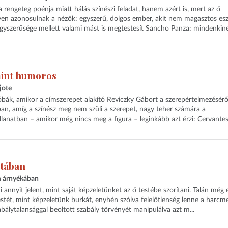
engeteg poénja miatt hálás színészi feladat, hanem azért is, mert az ő
en azonosulnak a nézők: egyszerű, dolgos ember, akit nem magasztos e
gyszerűsége mellett valami mást is megtestesít Sancho Panza: mindenkin
mint humoros
jote
óbák, amikor a címszerepet alakító Reviczky Gábort a szerepértelmezésérő
an, amíg a színész meg nem szüli a szerepet, nagy teher számára a
llanatban – amikor még nincs meg a figura – leginkább azt érzi: Cervante
gtában
m árnyékában
 annyit jelent, mint saját képzeletünket az ő testébe szorítani. Talán még 
 testét, mint képzeletünk burkát, enyhén szólva felelőtlenség lenne a harcm
abálytalansággal beoltott szabály törvényét manipulálva azt m...