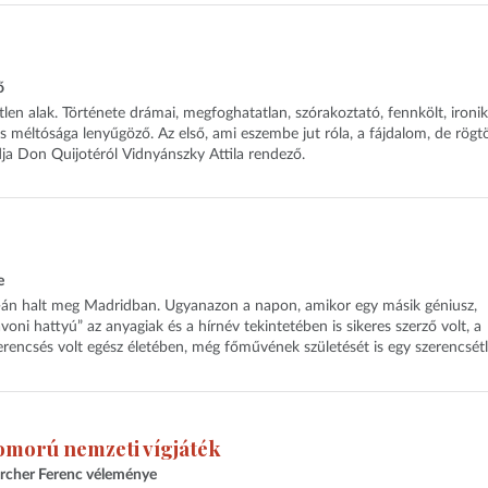
ő
tlen alak. Története drámai, megfoghatatlan, szórakoztató, fennkölt, ironik
 méltósága lenyűgöző. Az első, ami eszembe jut róla, a fájdalom, de rögt
ja Don Quijotéról Vidnyánszky Attila rendező.
e
3-án halt meg Madridban. Ugyanazon a napon, amikor egy másik géniusz,
oni hattyú” az anyagiak és a hírnév tekintetében is sikeres szerző volt, a
rencsés volt egész életében, még főművének születését is egy szerencsét
omorú nemzeti vígjáték
rcher Ferenc véleménye