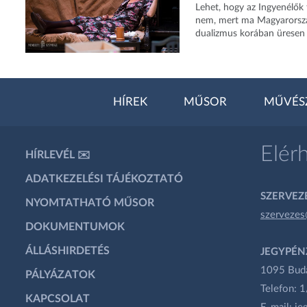
Lehet, hogy az Ingyenélők 
nem, mert ma Magyarország
dualizmus korában üresen k
HÍREK
MŰSOR
MŰVÉS
Elér
HÍRLEVÉL ✉️
ADATKEZELÉSI TÁJÉKOZTATÓ
SZERVEZÉ
NYOMTATHATÓ MŰSOR
szervezes
DOKUMENTUMOK
ÁLLÁSHIRDETÉS
JEGYPÉN
1095 Budap
PÁLYÁZATOK
Telefon: 
KAPCSOLAT