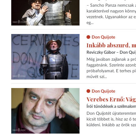
– Sancho Panza nemcsak a r
karakterével nagyon könny
vezetnek. Ugyanakkor az e
eg...
Don Quijote
Inkább abszurd, 
Reviczky Gábor – Don Qui
Még javában zajlanak a pr
faggatnánk. Szerinte azonb
próbafolyamat. E terhes pi
művét szí...
Don Quijote
Verebes Ernő: Vá
Írói tűnődések a szélmalo
Don Quijotét újrateremteni
kicsit többet is, hisz az ő
küldeni. Inkább az örök sz