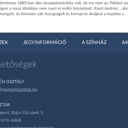
története 1880-ban éles társadalomkritika volt, de ma nem az. Például az
on a rossz általában nem nyeri el méltó büntetését. (Gerő András) …ah
ongott, és könnyen vált hazugságok és korrupció álcájává a hazafias r...
ZEK
JEGYINFORMÁCIÓ
A SZÍNHÁZ
AK
hetőségek
SI OSZTÁLY
@nemzetiszinhaz.hu
ZTÁR
est, Bajor Gizi park 1.
1/476-6868