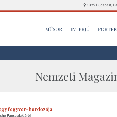
1095 Budapest, Baj
MŰSOR
INTERJÚ
PORTRÉ
Nemzeti Magazin
egy fegyver-hordozója
ho Pansa alakjáról