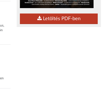
Letöltés PDF-ben
us,
ön
len