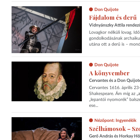
Don Quijote
Fájdalom és derű
Vidnyánszky Attila rendez
Lovagkor nélküli lovag. Idő
gondolkodásának archaikus
utána ott a derű is – mond
Don Quijote
A könyvember
Cervantes és a Don Quijot
Cervantes 1616. április 2
Shakespeare. Ám míg az „av
„lepantói nyomorék” balsze
ese...
Nézőpont: Ingyenélők
Szélhámosok – Sz
Gerő András és Horkay Hö