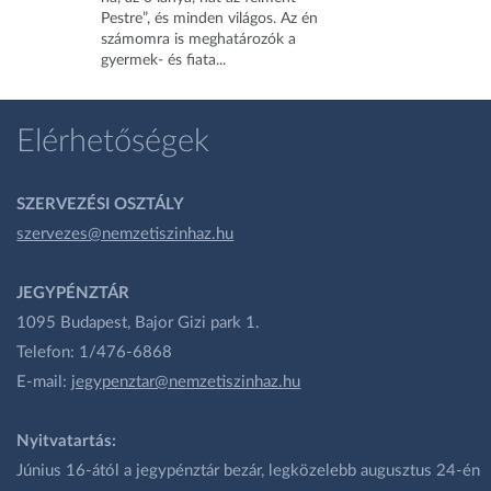
Pestre”, és minden világos. Az én
számomra is meghatározók a
gyermek- és fiata...
Elérhetőségek
SZERVEZÉSI OSZTÁLY
szervezes@nemzetiszinhaz.hu
JEGYPÉNZTÁR
1095 Budapest, Bajor Gizi park 1.
Telefon: 1/476-6868
E-mail:
jegypenztar@nemzetiszinhaz.hu
Nyitvatartás:
Június 16-ától a jegypénztár bezár, legközelebb augusztus 24-én