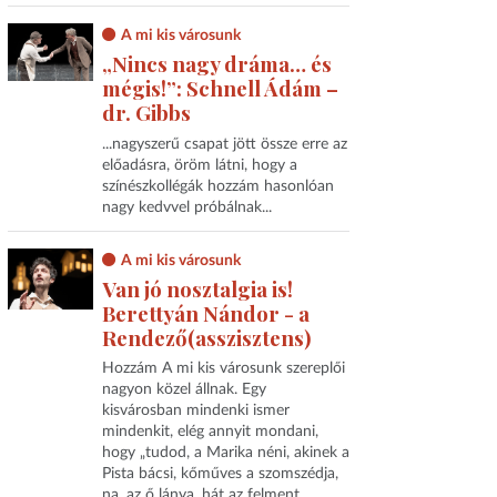
A mi kis városunk
„Nincs nagy dráma… és
mégis!”: Schnell Ádám –
dr. Gibbs
...nagyszerű csapat jött össze erre az
előadásra, öröm látni, hogy a
színészkollégák hozzám hasonlóan
nagy kedvvel próbálnak...
A mi kis városunk
Van jó nosztalgia is!
Berettyán Nándor - a
Rendező(asszisztens)
Hozzám A mi kis városunk szereplői
nagyon közel állnak. Egy
kisvárosban mindenki ismer
mindenkit, elég annyit mondani,
hogy „tudod, a Marika néni, akinek a
Pista bácsi, kőműves a szomszédja,
na, az ő lánya, hát az felment