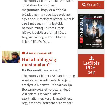
Thornton Wilder A mi kis városunk
Keresés
című drámája pontosan
megmutatja, hogy ez a színházi
előadás nem a valóságos élet, nem
egy abból kimetszett részlet. Nem is
azért más ez, mint a legtöbb
hasonló műfajú alkotás, mert
hiányzik belőle a drámai hős, a
tragikus vétség, a konfliktus, a
jellemfejlődés és a...
A mi kis városunk
Hol a boldogság
Letöltés
mostanában?
PDF-
Ilja Bocsarnikovsz rendező
ben
Thornton Wilder 1938-ban írta meg
A mi kis városunk című darabját,
amelyet a Nemzeti Színházban Ilja
Bocsarnikovsz lett-orosz rendező
visz színre. De vajon miért
szólíthatja meg korunk nézőjét egy
régi, csendes, hétköznapi történet?