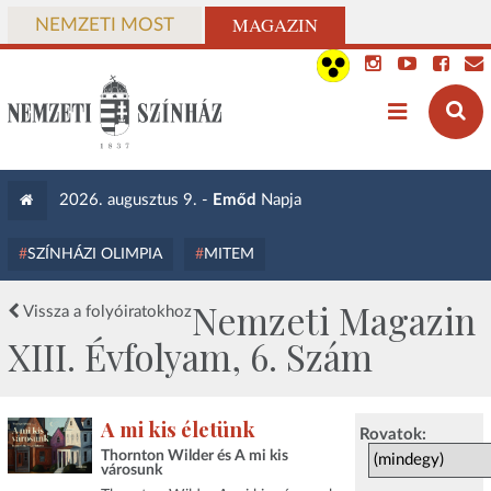
MAGAZIN
NEMZETI MOST
2026. augusztus 9. -
Emőd
Napja
SZÍNHÁZI OLIMPIA
MITEM
Nemzeti Magazin
Vissza a folyóiratokhoz
XIII. Évfolyam, 6. Szám
A mi kis életünk
Rovatok:
Thornton Wilder és A mi kis
városunk