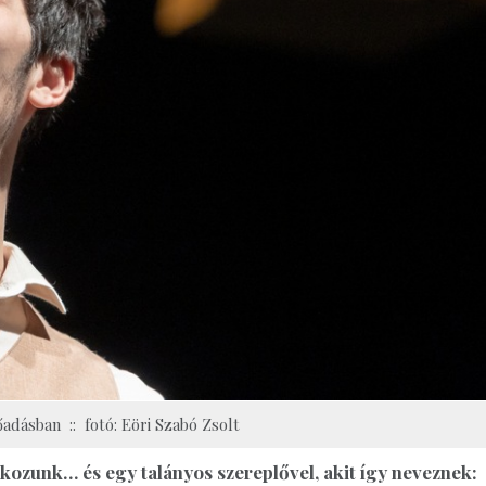
adásban :: fotó: Eöri Szabó Zsolt
kozunk… és egy talányos szereplővel, akit így neveznek: