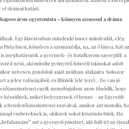
r el drámai hatást.
, Kaposváron egyetemista – könnyen azonosul a dráma
állnak. Egy kisvárosban mindenki ismer mindenkit, elég
 Pista bácsi, kőműves a szomszédja, na, az ő lánya, hát a
 is meghatározók a gyermek- és fiatalkorom szereplői: a
omszéd néni, aki mindig gyönyörű húsvéti tojásokat adott
ikor szívesen gondolok saját múltam alakjaira. Sokszor
a jelen valóságából, és illúziók felé terel… De van jó
dező(asszisztens) egyik monológjában azon tűnődik, hogy
re készülnek, miket helyezzenek el benne – az Egyesült
k a Rendező(asszisztens) szavaival, amikor azt mondja, h
öznapi embereknek is, akiknek sokat köszönhetünk. Ha
alaznám” azt a gyergyói pásztort, aki dalt írt az éjsza