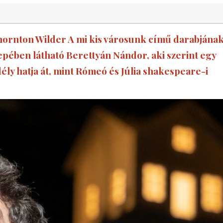
Thornton Wilder A mi kis városunk című darabjána
pében látható Berettyán Nándor, aki szerint egy
ly hatja át, mint Rómeó és Júlia shakespeare-i