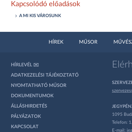
Kapcsolódó előadások
A MI KIS VÁROSUNK
HÍREK
MŰSOR
MŰVÉS
Elér
HÍRLEVÉL ✉️
ADATKEZELÉSI TÁJÉKOZTATÓ
SZERVEZÉ
NYOMTATHATÓ MŰSOR
szervezes
DOKUMENTUMOK
ÁLLÁSHIRDETÉS
JEGYPÉN
1095 Budap
PÁLYÁZATOK
Telefon: 
KAPCSOLAT
E-mail:
je