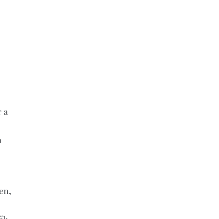
 a
a
en,
ők