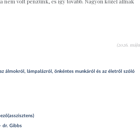
ha nem volt pénzünk, és így tovább. Nagyon közel állnak
(2026. május
z álmokról, lámpalázról, önkéntes munkáról és az életről szóló
ező(asszisztens)
 dr. Gibbs