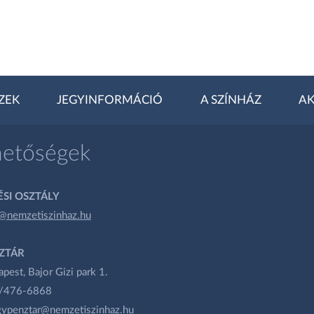
ZEK
JEGYINFORMÁCIÓ
A SZÍNHÁZ
AK
hetőségek
SI OSZTÁLY
@nemzetiszinhaz.hu
ZTÁR
est, Bajor Gizi park 1.
1/476-6868
gypenztar@nemzetiszinhaz.hu