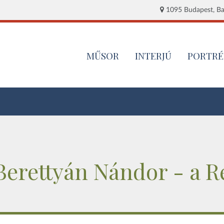
1095 Budapest, Baj
MŰSOR
INTERJÚ
PORTRÉ
! Berettyán Nándor - a 