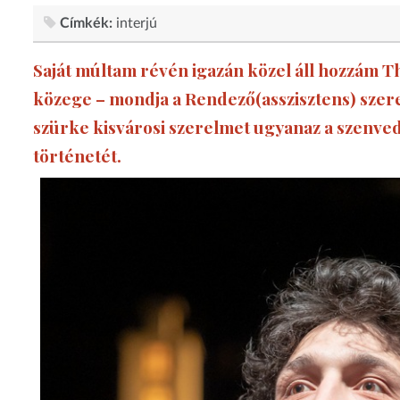
Címkék:
interjú
Saját múltam révén igazán közel áll hozzám 
közege – mondja a Rendező(asszisztens) szere
szürke kisvárosi szerelmet ugyanaz a szenvedé
történetét.