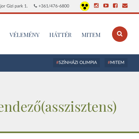
or Gizi park 1.
+361/476-6800
VÉLEMÉNY
HÁTTÉR
MITEM
SZÍNHÁZI OLIMPIA
MITEM
Rendező(asszisztens)