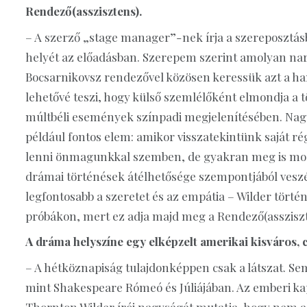
Rendező(asszisztens).
– A szerző „stage manager”-nek írja a szereposztás
helyét az előadásban. Szerepem szerint amolyan narrá
Bocsarnikovsz rendezővel közösen keressük azt a han
lehetővé teszi, hogy külső szemlélőként elmondja a 
múltbéli események színpadi megjelenítésében. Nagy
például fontos elem: amikor visszatekintünk saját 
lenni önmagunkkal szemben, de gyakran meg is mos
drámai történések átélhetősége szempontjából veszél
legfontosabb a szeretet és az empátia – Wilder törté
próbákon, mert ez adja majd meg a Rendező(assziszt
A dráma helyszíne egy elképzelt amerikai kisváros, 
– A hétköznapiság tulajdonképpen csak a látszat. Se
mint Shakespeare Rómeó és Júliájában. Az emberi kap
Thornton Wilder írói nagyságát mutatja, hogy nem 