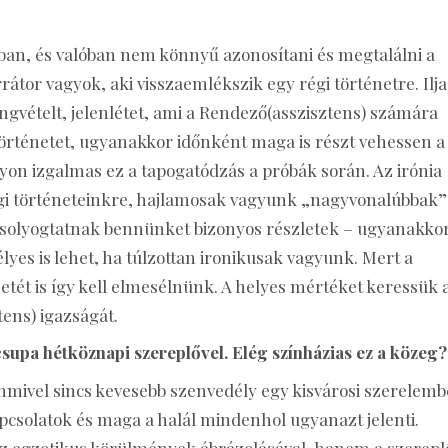
ban, és valóban nem könnyű azonosítani és megtalálni a
tor vagyok, aki visszaemlékszik egy régi történetre. Ilja
gvételt, jelenlétet, ami a Rendező(asszisztens) számára
történetet, ugyanakkor időnként maga is részt vehessen a
on izgalmas ez a tapogatódzás a próbák során. Az irónia
régi történeteinkre, hajlamosak vagyunk „nagyvonalúbbak”
olyogtatnak bennünket bizonyos részletek – ugyanakkor
yes is lehet, ha túlzottan ironikusak vagyunk. Mert a
netét is így kell elmesélnünk. A helyes mértéket keressük 
ens) igazságát.
csupa hétköznapi szereplővel. Elég színházias ez a közeg?
mmivel sincs kevesebb szenvedély egy kisvárosi szerelemb
csolatok és maga a halál mindenhol ugyanazt jelenti.
az egzotikus körülmények ábrázolásával, hanem a szerepl