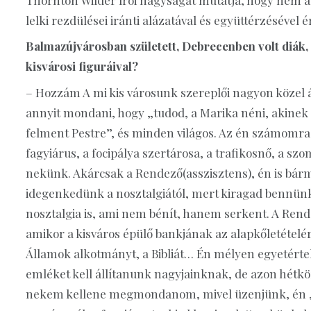
lelki rezdülései iránti alázatával és együttérzésével é
Balmazújvárosban született, Debrecenben volt diák
kisvárosi figuráival?
– Hozzám A mi kis városunk szereplői nagyon közel 
annyit mondani, hogy „tudod, a Marika néni, akinek a
felment Pestre”, és minden világos. Az én számomra
fagyiárus, a focipálya szertárosa, a trafikosnő, a sz
nekünk. Akárcsak a Rendező(asszisztens), én is bárm
idegenkedünk a nosztalgiától, mert kiragad bennünket 
nosztalgia is, ami nem bénít, hanem serkent. A Ren
amikor a kisváros épülő bankjának az alapkőletételé
Államok alkotmányt, a Bibliát… Én mélyen egyetérte
emléket kell állítanunk nagyjainknak, de azon hétk
nekem kellene megmondanom, mivel üzenjünk, én „bef