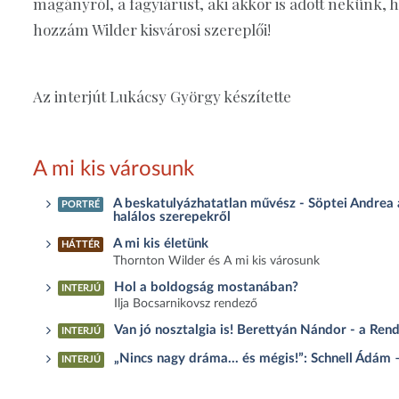
magányról, a fagyiárust, aki akkor is adott nekünk, 
hozzám Wilder kisvárosi szereplői!
Az interjút Lukácsy György készítette
A mi kis városunk
A beskatulyázhatatlan művész - Söptei Andrea a
PORTRÉ
halálos szerepekről
A mi kis életünk
HÁTTÉR
Thornton Wilder és A mi kis városunk
Hol a boldogság mostanában?
INTERJÚ
Ilja Bocsarnikovsz rendező
Van jó nosztalgia is! Berettyán Nándor - a Rend
INTERJÚ
„Nincs nagy dráma… és mégis!”: Schnell Ádám –
INTERJÚ