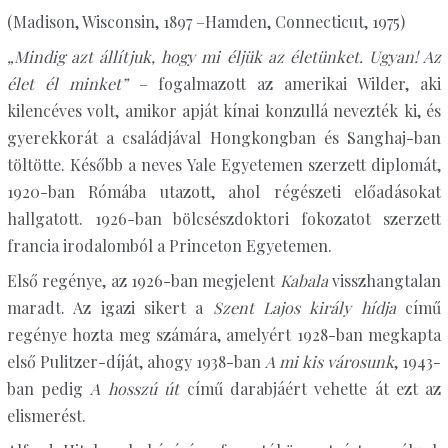
(Madison, Wisconsin, 1897 –Hamden, Connecticut, 1975)
„Mindig azt állítjuk, hogy mi éljük az életünket. Ugyan! Az
élet él minket”
– fogalmazott az amerikai Wilder, aki
kilencéves volt, amikor apját kínai konzullá nevezték ki, és
gyerekkorát a családjával Hongkongban és Sanghaj-ban
töltötte. Később a neves Yale Egyetemen szerzett diplomát,
1920-ban Rómába utazott, ahol régészeti előadásokat
hallgatott. 1926-ban bölcsészdoktori fokozatot szerzett
francia irodalomból a Princeton Egyetemen.
Első regénye, az 1926-ban megjelent
Kabala
visszhangtalan
maradt. Az igazi sikert a
Szent Lajos király hídja
című
regénye hozta meg számára, amelyért 1928-ban megkapta
első Pulitzer-díját, ahogy 1938-ban
A mi kis városunk
, 1943-
ban pedig
A hosszú út
című darabjáért vehette át ezt az
elismerést.