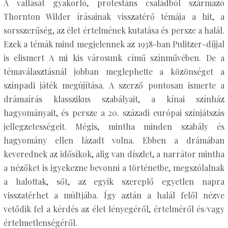
A vallását gyakorló, protestáns családból származó
Thornton Wilder írásainak visszatérő témája a hit, a
sorsszerűség, az élet értelmének kutatása és persze a halál.
Ezek a témák mind megjelennek az 1938-ban Pulitzer-díjjal
is elismert A mi kis városunk című színművében. De a
témaválasztásnál jobban meglephette a közönséget a
színpadi játék megújítása. A szerző pontosan ismerte a
drámaírás klasszikus szabályait, a kínai színház
hagyományait, és persze a 20. századi európai színjátszás
jellegzetességeit. Mégis, mintha minden szabály és
hagyomány ellen lázadt volna. Ebben a drámában
keverednek az idősíkok, alig van díszlet, a narrátor mintha
a nézőket is igyekezne bevonni a történetbe, megszólalnak
a halottak, sőt, az egyik szereplő egyetlen napra
visszatérhet a múltjába. Így aztán a halál felől nézve
vetődik fel a kérdés az élet lényegéről, értelméről és/vagy
értelmetlenségéről.