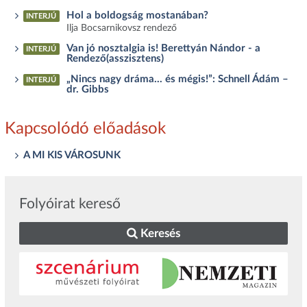
Hol a boldogság mostanában?
INTERJÚ
Ilja Bocsarnikovsz rendező
Van jó nosztalgia is! Berettyán Nándor - a
INTERJÚ
Rendező(asszisztens)
„Nincs nagy dráma… és mégis!”: Schnell Ádám –
INTERJÚ
dr. Gibbs
Kapcsolódó előadások
A MI KIS VÁROSUNK
Folyóirat kereső
Keresés