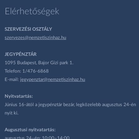
Elérhetőségek
SZERVEZÉSI OSZTÁLY
szervezes@nemzetiszinhaz.hu
JEGYPÉNZTÁR
1095 Budapest, Bajor Gizi park 1.
Telefon: 1/476-6868
E-mail:
jegypenztar@nemzetiszinhaz.hu
Nyitvatartás:
Június 16-ától a jegypénztár bezár, legközelebb augusztus 24-én
nyit ki.
Augusztusi nyitvatartás:
augusztus 24–én: 10:00–14:00