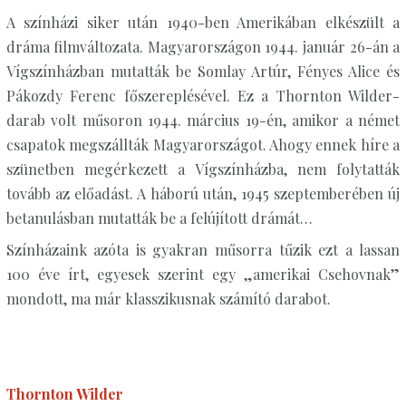
A színházi siker után 1940-ben Amerikában elkészült a
dráma filmváltozata. Magyarországon 1944. január 26-án a
Vígszínházban mutatták be Somlay Artúr, Fényes Alice és
Pákozdy Ferenc főszereplésével. Ez a Thornton Wilder-
darab volt műsoron 1944. március 19-én, amikor a német
csapatok megszállták Magyarországot. Ahogy ennek híre a
szünetben megérkezett a Vígszínházba, nem folytatták
tovább az előadást. A háború után, 1945 szeptemberében új
betanulásban mutatták be a felújított drámát…
Színházaink azóta is gyakran műsorra tűzik ezt a lassan
100 éve írt, egyesek szerint egy „amerikai Csehovnak”
mondott, ma már klasszikusnak számító darabot.
Thornton Wilder