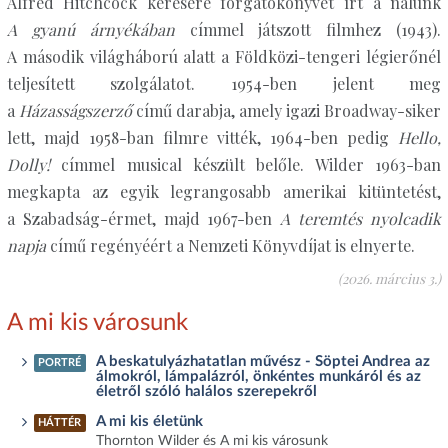
Alfred Hitchcock kérésére forgatókönyvet írt a nálunk
A gyanú árnyékában
címmel játszott filmhez (1943).
A második világháború alatt a Földközi-tengeri légierőnél
teljesített szolgálatot. 1954-ben jelent meg
a
Házasságszerző
című darabja, amely igazi Broadway-siker
lett, majd 1958-ban filmre vitték, 1964-ben pedig
Hello,
Dolly!
címmel musical készült belőle. Wilder 1963-ban
megkapta az egyik legrangosabb amerikai kitüntetést,
a Szabadság-érmet, majd 1967-ben
A teremtés nyolcadik
napja
című regényéért a Nemzeti Könyvdíjat is elnyerte.
(2026. március 3.)
A mi kis városunk
A beskatulyázhatatlan művész - Söptei Andrea az
PORTRÉ
álmokról, lámpalázról, önkéntes munkáról és az
életről szóló halálos szerepekről
A mi kis életünk
HÁTTÉR
Thornton Wilder és A mi kis városunk