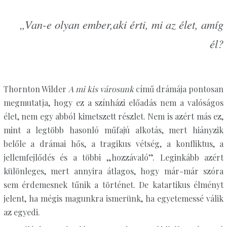
„Van-e olyan ember,aki érti, mi az élet, amíg
él?
Thornton Wilder
A mi kis városunk
című drámája pontosan
megmutatja, hogy ez a színházi előadás nem a valóságos
élet, nem egy abból kimetszett részlet. Nem is azért más ez,
mint a legtöbb hasonló műfajú alkotás, mert hiányzik
belőle a drámai hős, a tragikus vétség, a konfliktus, a
jellemfejlődés és a többi „hozzávaló”. Leginkább azért
különleges, mert annyira átlagos, hogy már-már szóra
sem érdemesnek tűnik a történet. De katartikus élményt
jelent, ha mégis magunkra ismerünk, ha egyetemessé válik
az egyedi.