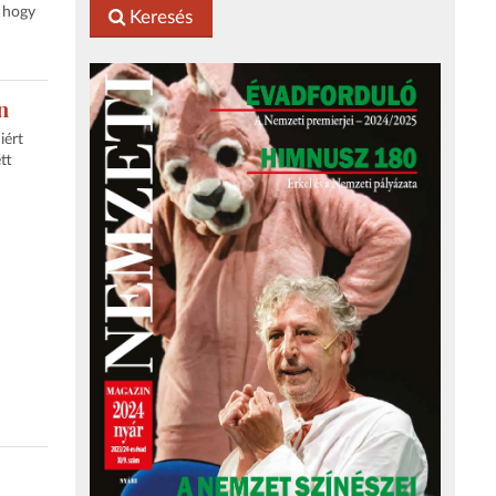
, hogy
Keresés
n
iért
tt