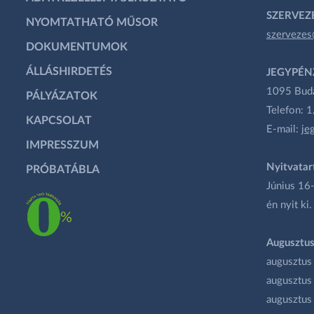
SZERVEZÉ
NYOMTATHATÓ MŰSOR
szervezes
DOKUMENTUMOK
ÁLLÁSHIRDETÉS
JEGYPÉN
1095 Budap
PÁLYÁZATOK
Telefon: 
KAPCSOLAT
E-mail:
je
IMPRESSZUM
Nyitvatar
PRÓBATÁBLA
Június 16-
én nyit ki.
Augusztus
augusztus
augusztus
augusztus