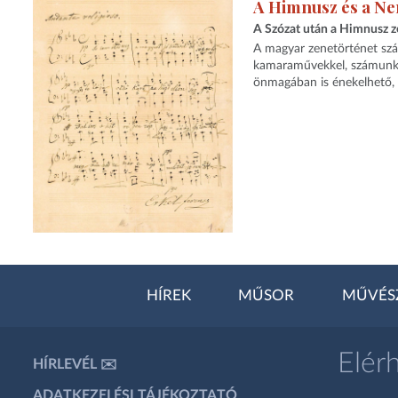
A Himnusz és a Ne
A Szózat után a Himnusz z
A magyar zenetörténet szám
kamaraművekkel, számunkra
önmagában is énekelhető, il
HÍREK
MŰSOR
MŰVÉS
Elér
HÍRLEVÉL ✉️
ADATKEZELÉSI TÁJÉKOZTATÓ