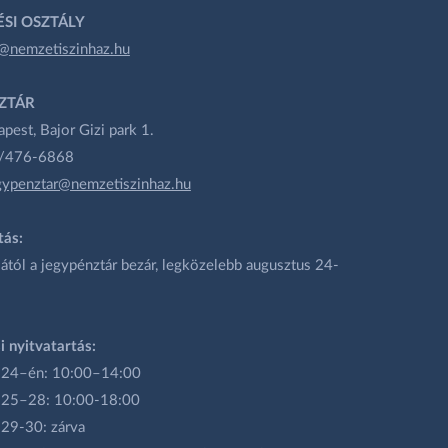
SI OSZTÁLY
@nemzetiszinhaz.hu
ZTÁR
est, Bajor Gizi park 1.
1/476-6868
gypenztar@nemzetiszinhaz.hu
tás:
ától a jegypénztár bezár, legközelebb augusztus 24-
i nyitvatartás:
 24–én: 10:00–14:00
 25–28: 10:00-18:00
 29-30: zárva