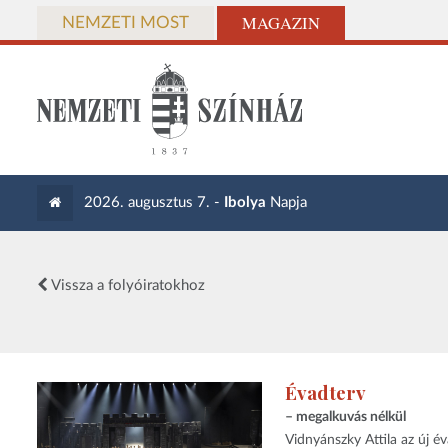
MAGAZIN
NEMZETI MOST
2026. augusztus 7. -
Ibolya
Napja
Vissza a folyóiratokhoz
Évadterv
– megalkuvás nélkül
Vidnyánszky Attila az új év