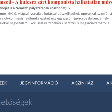
mzeti - A kulcsra zárt komponista halhatatlan műv
enéjét is a Nemzeti pályázatának köszönhetjük
os kiváló, világszínvonalú alkotással büszkélkedhet, operákkal, szimfóniá
 olykor mégis felülmúlja ezeket egy egyszerű négysoros dallam, amely
letve négyszólamú kórussal és zenekari kísérettel is megszólaltatható: a...
ZEK
JEGYINFORMÁCIÓ
A SZÍNHÁZ
AK
hetőségek