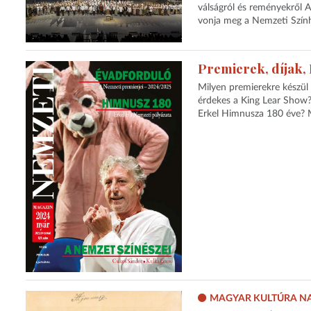
válságról és reményekről 
vonja meg a Nemzeti Szính
Premierek, díjak,
Milyen premierekre készül 
érdekes a King Lear Show? 
Erkel Himnusza 180 éve? Mit
MAGYAR KULTÚRA N