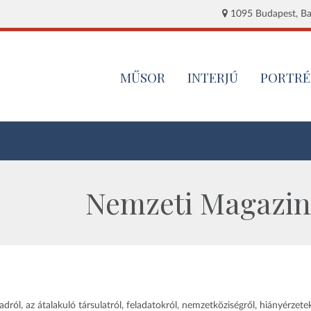
1095 Budapest, Baj
MŰSOR
INTERJÚ
PORTRÉ
Nemzeti Magazin 
adról, az átalakuló társulatról, feladatokról, nemzetköziségről, hiányérzetek