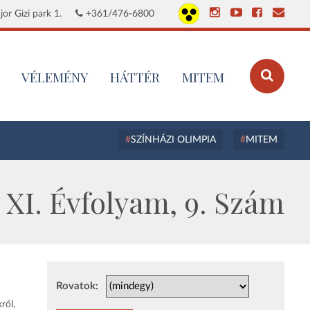
or Gizi park 1.
+361/476-6800
VÉLEMÉNY
HÁTTÉR
MITEM
SZÍNHÁZI OLIMPIA
MITEM
XI. Évfolyam, 9. Szám
Rovatok:
ről,