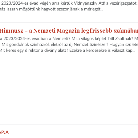
A 2023/2024-es évad végén arra kértük Vidnyánszky Attila vezérigazgatót
áz lassan mögöttünk hagyott szezonjának a mérlegét...
 Himnusz – a Nemzeti Magazin legfrissebb számába
a 2023/2024-es évadban a Nemzeti? Mi a világos képlet Trill Zsoltnak? M
Mit gondolnak színházról, életről az új Nemzet Színészei? Hogyan születe
 keres egy direktor a dívány alatt? Ezekre a kérdésekre is választ kap...
APJA