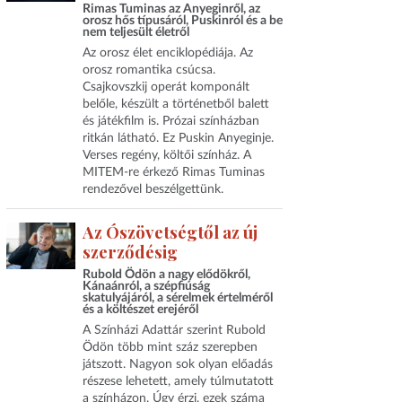
Rimas Tuminas az Anyeginről, az
orosz hős típusáról, Puskinról és a be
nem teljesült életről
Az orosz élet enciklopédiája. Az
orosz romantika csúcsa.
Csajkovszkij operát komponált
belőle, készült a történetből balett
és játékfilm is. Prózai színházban
ritkán látható. Ez Puskin Anyeginje.
Verses regény, költői színház. A
MITEM-re érkező Rimas Tuminas
rendezővel beszélgettünk.
Az Ószövetségtől az új
szerződésig
Rubold Ödön a nagy elődökről,
Kánaánról, a szépfiúság
skatulyájáról, a sérelmek értelméről
és a költészet erejéről
A Színházi Adattár szerint Rubold
Ödön több mint száz szerepben
játszott. Nagyon sok olyan előadás
részese lehetett, amely túlmutatott
a színházon. Úgy érzi, ezek száma