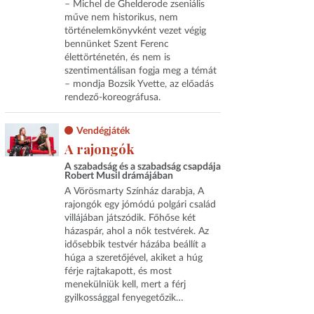
– Michel de Ghelderode zseniális
műve nem historikus, nem
történelemkönyvként vezet végig
bennünket Szent Ferenc
élettörténetén, és nem is
szentimentálisan fogja meg a témát
– mondja Bozsik Yvette, az előadás
rendező-koreográfusa.
Vendégjáték
A rajongók
A szabadság és a szabadság csapdája
Robert Musil drámájában
A Vörösmarty Színház darabja, A
rajongók egy jómódú polgári család
villájában játszódik. Főhőse két
házaspár, ahol a nők testvérek. Az
idősebbik testvér házába beállít a
húga a szeretőjével, akiket a húg
férje rajtakapott, és most
menekülniük kell, mert a férj
gyilkossággal fenyegetőzik…