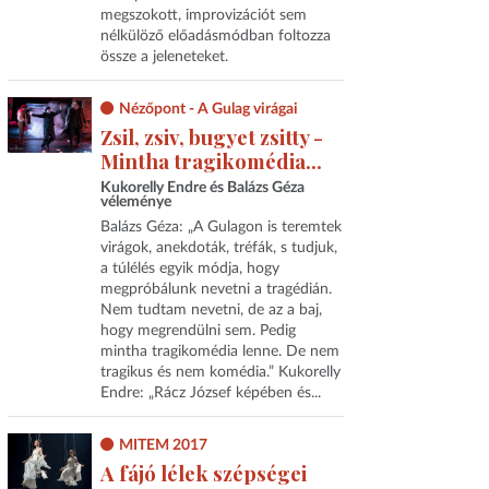
megszokott, improvizációt sem
nélkülöző előadásmódban foltozza
össze a jeleneteket.
Nézőpont - A Gulag virágai
Zsil, zsiv, bugyet zsitty -
Mintha tragikomédia...
Kukorelly Endre és Balázs Géza
véleménye
Balázs Géza: „A Gulagon is teremtek
virágok, anekdoták, tréfák, s tudjuk,
a túlélés egyik módja, hogy
megpróbálunk nevetni a tragédián.
Nem tudtam nevetni, de az a baj,
hogy megrendülni sem. Pedig
mintha tragikomédia lenne. De nem
tragikus és nem komédia.” Kukorelly
Endre: „Rácz József képében és...
MITEM 2017
A fájó lélek szépségei