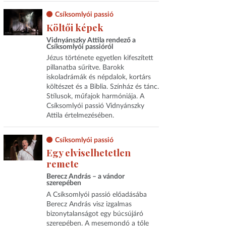
Csíksomlyói passió
Költői képek
Vidnyánszky Attila rendező a
Csíksomlyói passióról
Jézus története egyetlen kifeszített
pillanatba sűrítve. Barokk
iskoladrámák és népdalok, kortárs
költészet és a Biblia. Színház és tánc.
Stílusok, műfajok harmóniája. A
Csíksomlyói passió Vidnyánszky
Attila értelmezésében.
Csíksomlyói passió
Egy elviselhetetlen
remete
Berecz András – a vándor
szerepében
A Csíksomlyói passió előadásába
Berecz András visz izgalmas
bizonytalanságot egy búcsújáró
szerepében. A mesemondó a tőle