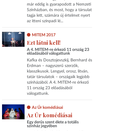
már eddig is gyarapodott a Nemzeti
Színházban, és most, hogy a társulat
tagja lett, számára új értelmet nyert
az itteni színpadi lé...
MITEM 2017
Ezt látni kell!
A 4. MITEM-re érkező 11 ország 23
előadásából válogattunk
Kafka és Dosztojevszkij, Bernhard és
Erdman – nagyszerű szerzők,
klasszikusok. Lengyel, orosz, litván,
tatár társulatok – országaik legjobb
színházából. A 4. MITEM-re érkező
11 ország 23 előadásából
válogattunk.
Az Úr komédiásai
Az Úr komédiásai
Egy derűs szent élete a totális
színház jegyében