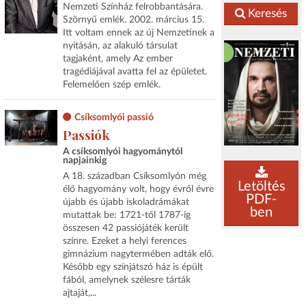
Nemzeti Színház felrobbantására.
Keresés
Szörnyű emlék. 2002. március 15.
Itt voltam ennek az új Nemzetinek a
nyitásán, az alakuló társulat
tagjaként, amely Az ember
tragédiájával avatta fel az épületet.
Felemelően szép emlék.
Csíksomlyói passió
Passiók
A csíksomlyói hagyománytól
napjainkig
A 18. században Csíksomlyón még
Letöltés
élő hagyomány volt, hogy évről évre
PDF-
újabb és újabb iskoladrámákat
ben
mutattak be: 1721-től 1787-ig
összesen 42 passiójáték került
színre. Ezeket a helyi ferences
gimnázium nagytermében adták elő.
Később egy színjátszó ház is épült
fából, amelynek szélesre tárták
ajtaját,...