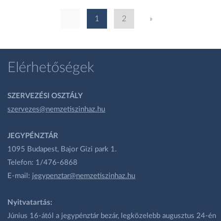
«
1
2
»
Elérhetőségek
SZERVEZÉSI OSZTÁLY
szervezes@nemzetiszinhaz.hu
JEGYPÉNZTÁR
1095 Budapest, Bajor Gizi park 1.
Telefon: 1/476-6868
E-mail:
jegypenztar@nemzetiszinhaz.hu
Nyitvatartás:
Június 16-ától a jegypénztár bezár, legközelebb augusztus 24-én