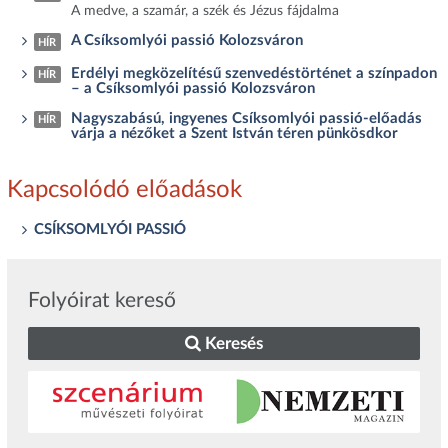
A medve, a szamár, a szék és Jézus fájdalma
A Csíksomlyói passió Kolozsváron
HÍR
Erdélyi megközelítésű szenvedéstörténet a színpadon
HÍR
– a Csíksomlyói passió Kolozsváron
Nagyszabású, ingyenes Csíksomlyói passió-előadás
HÍR
várja a nézőket a Szent István téren pünkösdkor
Kapcsolódó előadások
CSÍKSOMLYÓI PASSIÓ
Folyóirat kereső
Keresés