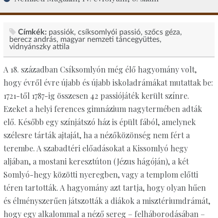
Címkék:
passiók
csíksomlyói passió
szőcs géza
berecz andrás
magyar nemzeti táncegyüttes
vidnyánszky attila
A 18. században Csíksomlyón még élő hagyomány volt,
hogy évről évre újabb és újabb iskoladrámákat mutattak be:
1721-től 1787-ig összesen 42 passiójáték került színre.
Ezeket a helyi ferences gimnázium nagytermében adták
elő. Később egy színjátszó ház is épült fából, amelynek
szélesre tárták ajtaját, ha a nézőközönség nem fért a
terembe. A szabadtéri előadásokat a Kissomlyó hegy
aljában, a mostani keresztúton (Jézus hágóján), a két
Somlyó-hegy közötti nyeregben, vagy a templom előtti
téren tartották. A hagyomány azt tartja, hogy olyan hűen
és élményszerűen játszották a diákok a misztériumdrámát,
hogy egy alkalommal a néző sereg – felháborodásában –