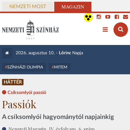
MAGAZIN
NEMZETI MOST
2026. augusztus 10. -
Lőrinc
Napja
SZÍNHÁZI OLIMPIA
MITEM
HÁTTÉR
Csíksomlyói passió
Passiók
A csíksomlyói hagyománytól napjainkig
Nemzeti Magazin, IV. évfolyam, 6. szám