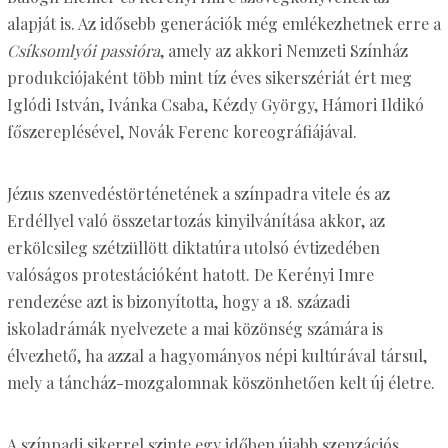
alapját is. Az idősebb generációk még emlékezhetnek erre a
Csíksomlyói passióra
, amely az akkori Nemzeti Színház
produkciójaként több mint tíz éves sikerszériát ért meg
Iglódi István, Ivánka Csaba, Kézdy György, Hámori Ildikó
főszereplésével, Novák Ferenc koreográfiájával.
Jézus szenvedéstörténetének a színpadra vitele és az
Erdéllyel való összetartozás kinyilvánítása akkor, az
erkölcsileg szétzüllött diktatúra utolsó évtizedében
valóságos protestációként hatott. De Kerényi Imre
rendezése azt is bizonyította, hogy a 18. századi
iskoladrámák nyelvezete a mai közönség számára is
élvezhető, ha azzal a hagyományos népi kultúrával társul,
mely a táncház-mozgalomnak köszönhetően kelt új életre.
A színpadi sikerrel szinte egy időben újabb szenzációs