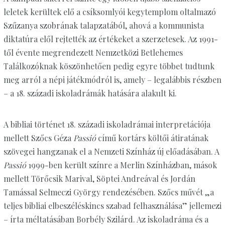
leletek kerültek elő a csíksomlyói kegytemplom oltalmazó
Szűzanya szobrának talapzatából, ahová a kommunista
diktatúra elől rejtették az értékeket a szerzetesek. Az 1991-
től évente megrendezett Nemzetközi Betlehemes
Találkozóknak köszönhetően pedig egyre többet tudtunk
meg arról a népi játékmódról is, amely – legalábbis részben
– a 18. századi iskoladrámák hatására alakult ki.
A bibliai történet 18. századi iskoladrámai interpretációja
mellett Szőcs Géza
Passió
című kortárs költői átiratának
szövegei hangzanak el a Nemzeti Színház új előadásában. A
Passió
1999-ben került színre a Merlin Színházban, mások
mellett Törőcsik Marival, Söptei Andreával és Jordán
Tamással Selmeczi György rendezésében. Szőcs művét „a
teljes bibliai elbeszéléskincs szabad felhasználása” jellemezi
– írta méltatásában Borbély Szilárd. Az iskoladráma és a