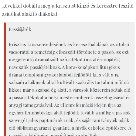
kövekkel dobálta meg a Krisztust kínzó és keresztre feszítő
zsidókat alakító diákokat.
Passiójáték
Krisztus kínszenvedésének és kereszthalálának az utolsó
vacsorától a temetésig elbeszélt története a passió. Az ezt
megjelenítő dramatizált színjátékot (misztériumjáték)
nevezzük passiójátéknak. A kora-középkori liturgikus
dráma templomi gyakorlatából fejlődött ki, s vált a 15.
századra laikusok által kultivált szakrális tartalmú műfajjá.
Ekkor már a szabad ég alatt, a városok közterein adták elő
a passiójátékokat a helyi mesteremberek összefogásával és
anyagi támogatásával. Az ellenreformáció idején újra az
egyház fennhatósága alatt fejlődik tovább a műfaj: a passiók
szövegét jeles paptanárok írják, és saját tanítványaik adják
elő bibliamagyarázat gyanánt, a hívők erkölcsi épülésére. A
passiók a hitélmény megújítását szolgálták: