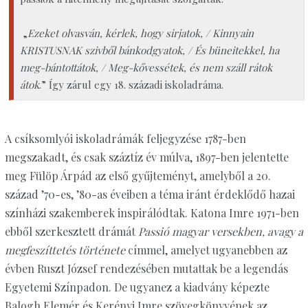
„
Ezeket olvasván, kérlek, hogy sirjatok, / Kinnyain
KRISTUSNAK szivből bánkodgyatok, / És büneitekkel, ha
meg-bántottátok, / Meg-kővessétek, és nem száll rátok
átok
.” Így zárul egy 18. századi iskoladráma.
A csíksomlyói iskoladrámák feljegyzése 1787-ben
megszakadt, és csak száztíz év múlva, 1897-ben jelentette
meg Fülöp Árpád az első gyűjteményt, amelyből a 20.
század ’70-es, ’80-as éveiben a téma iránt érdeklődő hazai
színházi szakemberek inspirálódtak. Katona Imre 1971-ben
ebből szerkesztett drámát
Passió magyar versekben, avagy a
megfeszíttetés története
címmel, amelyet ugyanebben az
évben Ruszt József rendezésében mutattak be a legendás
Egyetemi Színpadon. De ugyanez a kiadvány képezte
Balogh Elemér és Kerényi Imre szövegkönyvének az