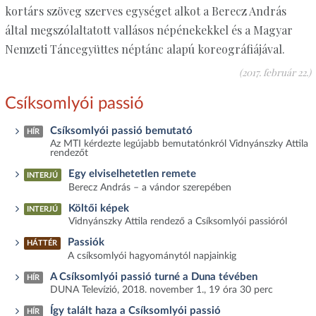
kortárs szöveg szerves egységet alkot a Berecz András
által megszólaltatott vallásos népénekekkel és a Magyar
Nemzeti Táncegyüttes néptánc alapú koreográfiájával.
(2017. február 22.)
Csíksomlyói passió
Csíksomlyói passió bemutató
HÍR
Az MTI kérdezte legújabb bemutatónkról Vidnyánszky Attila
rendezőt
Egy elviselhetetlen remete
INTERJÚ
Berecz András – a vándor szerepében
Költői képek
INTERJÚ
Vidnyánszky Attila rendező a Csíksomlyói passióról
Passiók
HÁTTÉR
A csíksomlyói hagyománytól napjainkig
A Csíksomlyói passió turné a Duna tévében
HÍR
DUNA Televízió, 2018. november 1., 19 óra 30 perc
Így talált haza a Csíksomlyói passió
HÍR