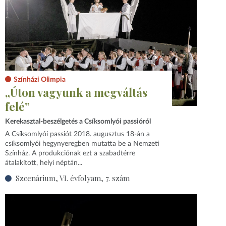
Színházi Olimpia
„Úton vagyunk a megváltás
felé”
Kerekasztal-beszélgetés a Csíksomlyói passióról
A Csíksomlyói passiót 2018. augusztus 18-án a
csíksomlyói hegynyeregben mutatta be a Nemzeti
Színház. A produkciónak ezt a szabadtérre
átalakított, helyi néptán...
Szcenárium, VI. évfolyam, 7. szám