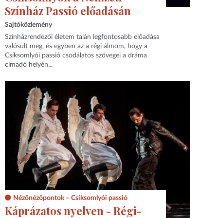
Színház Passió előadásán
Sajtóközlemény
Színházrendezői életem talán legfontosabb előadása
valósult meg, és egyben az a régi álmom, hogy a
Csíksomlyói passió csodálatos szövegei a dráma
címadó helyén...
Nézőnézőpontok – Csíksomlyói passió
Káprázatos nyelven - Régi-