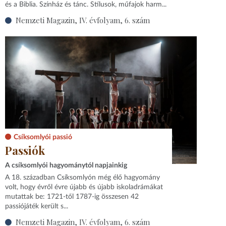
és a Biblia. Színház és tánc. Stílusok, műfajok harm...
Nemzeti Magazin, IV. évfolyam, 6. szám
Csíksomlyói passió
Passiók
A csíksomlyói hagyománytól napjainkig
A 18. században Csíksomlyón még élő hagyomány
volt, hogy évről évre újabb és újabb iskoladrámákat
mutattak be: 1721-től 1787-ig összesen 42
passiójáték került s...
Nemzeti Magazin, IV. évfolyam, 6. szám