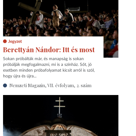
Jegyzet
Berettyán Nándor: Itt és most
Sokan próbálták már, és manapság is sokan
próbálják megfogalmazni, mi is a színház. Sőt, jó
esetben minden próbafolyamat kicsit arról is szól,
hogy újra és újra...
Nemzeti Magazin, VII. évfolyam, 2. szám