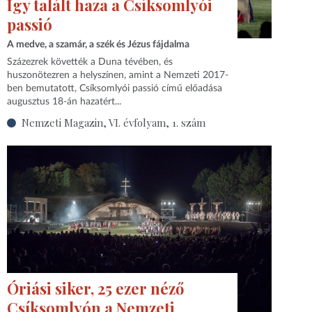
Így talált haza a Csíksomlyói
passió
A medve, a szamár, a szék és Jézus fájdalma
Százezrek követték a Duna tévében, és
huszonötezren a helyszínen, amint a Nemzeti 2017-
ben bemutatott, Csíksomlyói passió című előadása
augusztus 18-án hazatért...
Nemzeti Magazin, VI. évfolyam, 1. szám
Óriási siker, 25 ezer néző
Csíksomlyón a Nemzeti