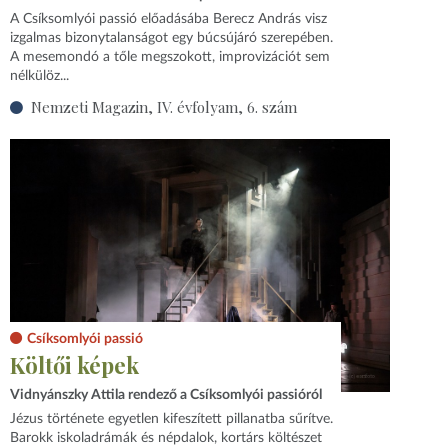
A Csíksomlyói passió előadásába Berecz András visz
izgalmas bizonytalanságot egy búcsújáró szerepében.
A mesemondó a tőle megszokott, improvizációt sem
nélkülöz...
Nemzeti Magazin, IV. évfolyam, 6. szám
Csíksomlyói passió
Költői képek
Vidnyánszky Attila rendező a Csíksomlyói passióról
Jézus története egyetlen kifeszített pillanatba sűrítve.
Barokk iskoladrámák és népdalok, kortárs költészet