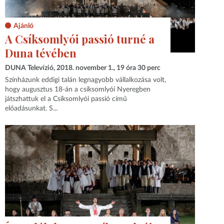
Ajánló
A Csíksomlyói passió turné a
Duna tévében
DUNA Televízió, 2018. november 1., 19 óra 30 perc
Színházunk eddigi talán legnagyobb vállalkozása volt,
hogy augusztus 18-án a csíksomlyói Nyeregben
játszhattuk el a Csíksomlyói passió című
előadásunkat. S...