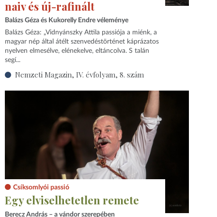
naiv és új-rafinált
Balázs Géza és Kukorelly Endre véleménye
Balázs Géza: „Vidnyánszky Attila passiója a miénk, a
magyar nép által átélt szenvedéstörténet káprázatos
nyelven elmesélve, elénekelve, eltáncolva. S talán
segí...
Nemzeti Magazin, IV. évfolyam, 8. szám
Csíksomlyói passió
Egy elviselhetetlen remete
Berecz András – a vándor szerepében