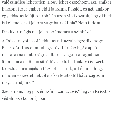
valószínűleg lehetetlen. Hogy lehet összehozni azt, amikor
huszonötezer ember előtt játszunk Passiót, és azt, amikor
egy előadás felújító próbáján azon vitatkozunk, hogy kinek
is kellene kicsit jobbra vagy balra állnia? Nem tudom.
De akkor mégis mit jelent számomra a színház?
A Csíksomlyói passió előadásunk azzal végződik, hogy
Berecz András elmond egy rövid fohászt: ,,Az apró
madaraknak bátorságos oltalma vagyon a ragadozó
ülümadarak elől, ha sűrű tövisbe futhatnak. Mi is azért
Krisztus koronájában fészket rakjunk, ott éljünk, hogy
minden veszedelmektől s kísértetetektől bátorságosan
megmaradjunk.”
Szeretném, hogy az én színházam „tövis” legyen Krisztus
védelmező koronájában.