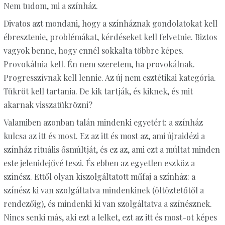
Nem tudom, mi a színház.
Divatos azt mondani, hogy a színháznak gondolatokat kell
ébresztenie, problémákat, kérdéseket kell felvetnie. Biztos
vagyok benne, hogy ennél sokkalta többre képes.
Provokálnia kell. Én nem szeretem, ha provokálnak.
Progresszívnak kell lennie. Az új nem esztétikai kategória.
Tükröt kell tartania. De kik tartják, és kiknek, és mit
akarnak visszatükrözni?
Valamiben azonban talán mindenki egyetért: a színház
kulcsa az itt és most. Ez az itt és most az, ami újraidézi a
színház rituális ősmúltját, és ez az, ami ezt a múltat minden
este jelenidejűvé teszi. És ebben az egyetlen eszköz a
színész. Ettől olyan kiszolgáltatott műfaj a színház: a
színész ki van szolgáltatva mindenkinek (öltöztetőtől a
rendezőig), és mindenki ki van szolgáltatva a színésznek.
Nincs senki más, aki ezt a lelket, ezt az itt és most-ot képes