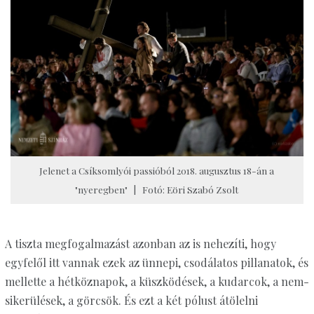
Jelenet a Csíksomlyói passióból 2018. augusztus 18-án a
"nyeregben" | Fotó: Eöri Szabó Zsolt
A tiszta megfogalmazást azonban az is nehezíti, hogy
egyfelől itt vannak ezek az ünnepi, csodálatos pillanatok, és
mellette a hétköznapok, a küszködések, a kudarcok, a nem-
sikerülések, a görcsök. És ezt a két pólust átölelni