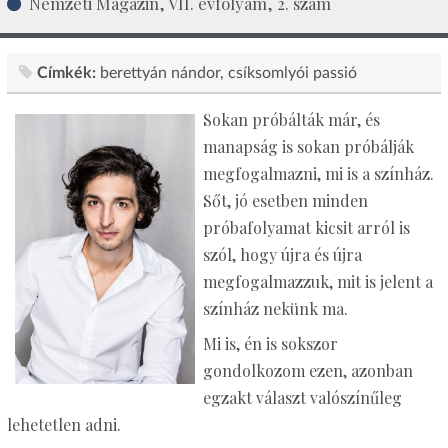
Nemzeti Magazin, VII. évfolyam, 2. szám
Címkék:
berettyán nándor
csíksomlyói passió
Sokan próbálták már, és
manapság is sokan próbálják
megfogalmazni, mi is a színház.
Sőt, jó esetben minden
próbafolyamat kicsit arról is
szól, hogy újra és újra
megfogalmazzuk, mit is jelent a
színház nekünk ma.
Mi is, én is sokszor
gondolkozom ezen, azonban
egzakt választ valószínűleg
lehetetlen adni.