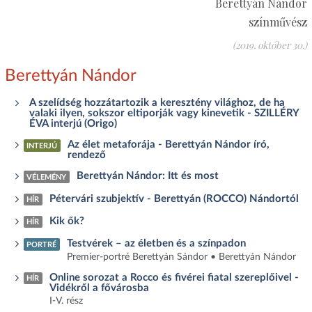
Berettyán Nándor
színművész
(2019. október 30.)
Berettyán Nándor
A szelídség hozzátartozik a keresztény világhoz, de ha
valaki ilyen, sokszor eltiporják vagy kinevetik - SZILLÉRY
ÉVA interjú (Origo)
Az élet metaforája - Berettyán Nándor író,
INTERJÚ
rendező
Berettyán Nándor: Itt és most
VÉLEMÉNY
Pétervári szubjektív - Berettyán (ROCCO) Nándortól
HÍR
Kik ők?
HÍR
Testvérek – az életben és a színpadon
PORTRÉ
Premier-portré Berettyán Sándor • Berettyán Nándor
Online sorozat a Rocco és fivérei fiatal szereplőivel -
HÍR
Vidékről a fővárosba
I-V. rész