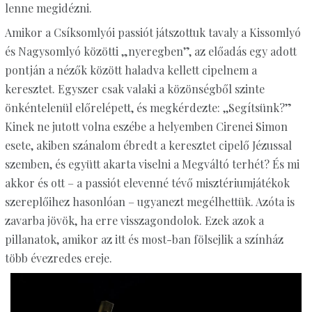
lenne megidézni.
Amikor a Csíksomlyói passiót játszottuk tavaly a Kissomlyó
és Nagysomlyó közötti „nyeregben”, az előadás egy adott
pontján a nézők között haladva kellett cipelnem a
keresztet. Egyszer csak valaki a közönségből szinte
önkéntelenül előrelépett, és megkérdezte: ,,Segítsünk?”
Kinek ne jutott volna eszébe a helyemben Cirenei Simon
esete, akiben szánalom ébredt a keresztet cipelő Jézussal
szemben, és együtt akarta viselni a Megváltó terhét? És mi
akkor és ott – a passiót elevenné tévő misztériumjátékok
szereplőihez hasonlóan – ugyanezt megélhettük. Azóta is
zavarba jövök, ha erre visszagondolok. Ezek azok a
pillanatok, amikor az itt és most-ban fölsejlik a színház
több évezredes ereje.