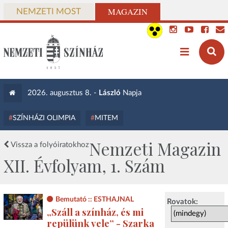
MAGAZIN
NEMZETI MOST
2026. augusztus 8. -
László
Napja
SZÍNHÁZI OLIMPIA
MITEM
Nemzeti Magazin
Vissza a folyóiratokhoz
XII. Évfolyam, 1. Szám
Bemutató :: ESTHAJNAL
Rovatok:
„Száll a színház, és mi
repülünk vele” - Szarka