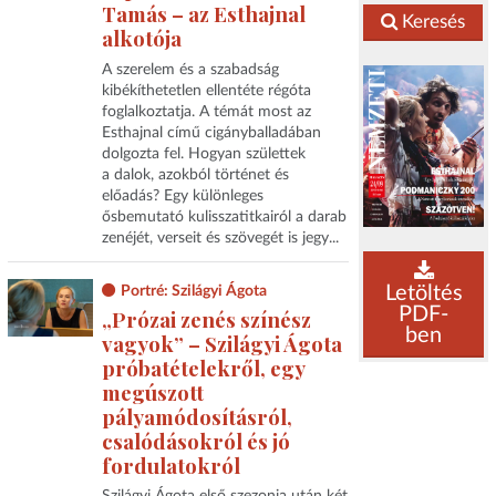
Tamás – az Esthajnal
Keresés
alkotója
A szerelem és a szabadság
kibékíthetetlen ellentéte régóta
foglalkoztatja. A témát most az
Esthajnal című cigányballadában
dolgozta fel. Hogyan születtek
a dalok, azokból történet és
előadás? Egy különleges
ősbemutató kulisszatitkairól a darab
zenéjét, verseit és szövegét is jegy...
Letöltés
Portré: Szilágyi Ágota
PDF-
„Prózai zenés színész
ben
vagyok” – Szilágyi Ágota
próbatételekről, egy
megúszott
pályamódosításról,
csalódásokról és jó
fordulatokról