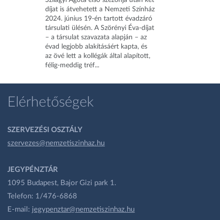
Szilágyi Ágota első szezonja után két
díjat is átvehetett a Nemzeti Színház
2024. június 19-én tartott évadzáró
társulati ülésén. A Szörényi Éva-díjat
– a társulat szavazata alapján – az
évad legjobb alakításáért kapta, és
az övé lett a kollégák által alapított,
félig-meddig tréf...
Elérhetőségek
SZERVEZÉSI OSZTÁLY
szervezes@nemzetiszinhaz.hu
JEGYPÉNZTÁR
1095 Budapest, Bajor Gizi park 1.
Telefon: 1/476-6868
E-mail:
jegypenztar@nemzetiszinhaz.hu